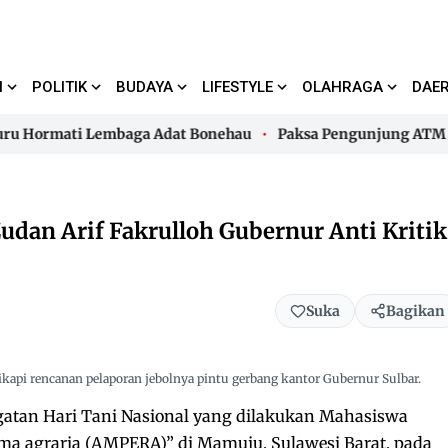
I
POLITIK
BUDAYA
LIFESTYLE
OLAHRAGA
DAE
ormati Lembaga Adat Bonehau
Paksa Pengunjung ATM Bayar 
ormati Lembaga Adat Bonehau
Paksa Pengunjung ATM Bayar 
dan Arif Fakrulloh Gubernur Anti Kritik
Suka
Bagikan
kapi rencanan pelaporan jebolnya pintu gerbang kantor Gubernur Sulbar.
gatan Hari Tani Nasional yang dilakukan Mahasiswa
rma agraria (AMPERA)” di Mamuju, Sulawesi Barat, pada