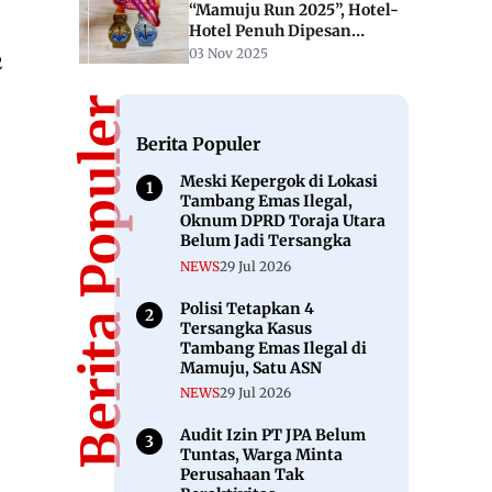
“Mamuju Run 2025”, Hotel-
Hotel Penuh Dipesan
Peserta
03 Nov 2025
2
Berita Populer
Berita Populer
Meski Kepergok di Lokasi
Tambang Emas Ilegal,
Oknum DPRD Toraja Utara
Belum Jadi Tersangka
NEWS
29 Jul 2026
Polisi Tetapkan 4
Tersangka Kasus
Tambang Emas Ilegal di
Mamuju, Satu ASN
NEWS
29 Jul 2026
Audit Izin PT JPA Belum
Tuntas, Warga Minta
Perusahaan Tak