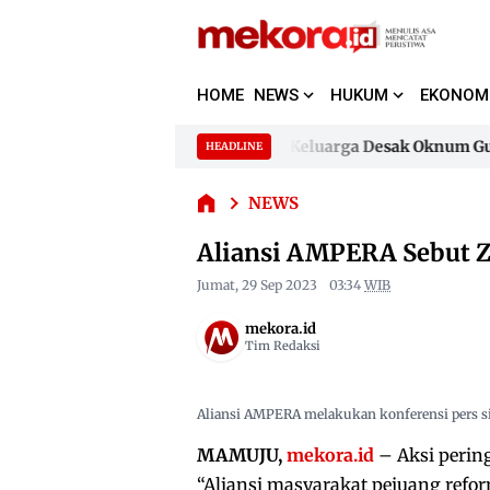
HOME
NEWS
HUKUM
EKONOM
Aliansi
AMPERA
Dugaan Pencemaran Nama Baik, Keluarga Desak Oknum Guru H
HEADLINE
Sebut
Skip
Zudan
to
Dugaan Pencemaran Nama Baik, Keluarga Desak Oknum Guru H
Arif
NEWS
content
Fakrulloh
Aliansi AMPERA Sebut Zu
Gubernur
Anti
Jumat, 29 Sep 2023
03:34
WIB
Kritik
mekora.id
Tim Redaksi
Aliansi AMPERA melakukan konferensi pers si
MAMUJU,
mekora.id
– Aksi perin
“Aliansi masyarakat pejuang refo