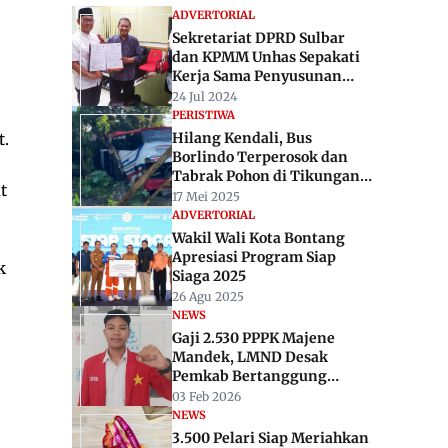
ADVERTORIAL
Sekretariat DPRD Sulbar
dan KPMM Unhas Sepakati
Kerja Sama Penyusunan
Naskah Akademik Ranperda
24 Jul 2024
PSDPK
PERISTIWA
Hilang Kendali, Bus
t.
Borlindo Terperosok dan
Tabrak Pohon di Tikungan
t
45 Tapalang
17 Mei 2025
ADVERTORIAL
Wakil Wali Kota Bontang
Apresiasi Program Siap
k
Siaga 2025
26 Agu 2025
NEWS
Gaji 2.530 PPPK Majene
Mandek, LMND Desak
Pemkab Bertanggung
Jawab dan Tak Bertindak
03 Feb 2026
Sepihak
NEWS
3.500 Pelari Siap Meriahkan