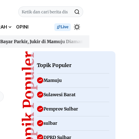
RAH
OPINI
Live
Parkir, Jukir di Mamuju Diamankan Polisi
Gelombang Panas 
Parkir, Jukir di Mamuju Diamankan Polisi
Topik Populer
Gelombang Panas 
Topik Populer
Mamuju
Sulawesi Barat
Pemprov Sulbar
sulbar
DPRD Sulbar