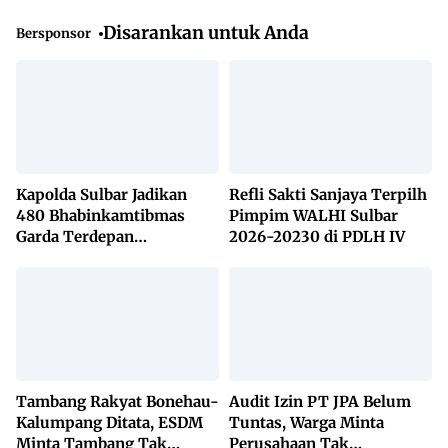
Disarankan untuk Anda
Bersponsor
Kapolda Sulbar Jadikan
Refli Sakti Sanjaya Terpilh
480 Bhabinkamtibmas
Pimpim WALHI Sulbar
Garda Terdepan
2026-20230 di PDLH IV
Penanggulangan TBC
Lewat KETUK DOORS di
650 Desa
Tambang Rakyat Bonehau-
Audit Izin PT JPA Belum
Kalumpang Ditata, ESDM
Tuntas, Warga Minta
Minta Tambang Tak
Perusahaan Tak