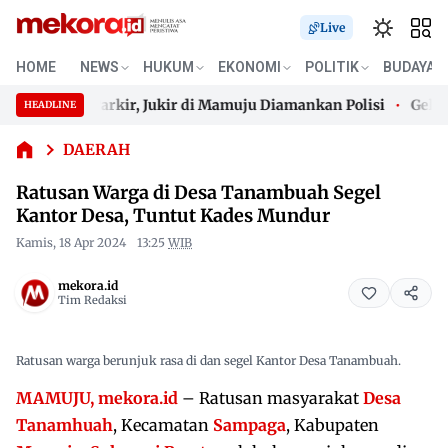
Live
Ratusan
HOME
NEWS
HUKUM
EKONOMI
POLITIK
BUDAYA
Warga di
Desa
 Bayar Parkir, Jukir di Mamuju Diamankan Polisi
Gelombang
HEADLINE
Tanambuah
Skip
Segel
 Bayar Parkir, Jukir di Mamuju Diamankan Polisi
Gelombang
to
DAERAH
Kantor
content
Desa,
Ratusan Warga di Desa Tanambuah Segel
Tuntut
Kantor Desa, Tuntut Kades Mundur
Kades
Mundur
Kamis, 18 Apr 2024
13:25
WIB
mekora.id
Tim Redaksi
Ratusan warga berunjuk rasa di dan segel Kantor Desa Tanambuah.
MAMUJU, mekora.id
– Ratusan masyarakat
Desa
Tanamhuah
, Kecamatan
Sampaga
, Kabupaten