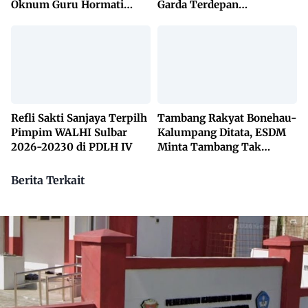
Oknum Guru Hormati
Garda Terdepan
Lembaga Adat Bonehau
Penanggulangan TBC
Lewat KETUK DOORS di
650 Desa
Refli Sakti Sanjaya Terpilh
Tambang Rakyat Bonehau-
Pimpim WALHI Sulbar
Kalumpang Ditata, ESDM
2026-20230 di PDLH IV
Minta Tambang Tak
Dikuasai Pihak Luar
Berita Terkait