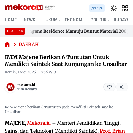
Live
IMM
Majene
HOME
NEWS
HUKUM
EKONOMI
POLITIK
BUDAYA
Berikan 6
an Samusengana Residence Mamuju Buntut Material 200 Juta B
Tuntutan
HEADLINE
Skip
Untuk
an Samusengana Residence Mamuju Buntut Material 200 Juta B
Mendikti
to
DAERAH
Saintek
content
IMM Majene Berikan 6 Tuntutan Untuk
Saat
Kunjungan
Mendikti Saintek Saat Kunjungan ke Unsulbar
ke
Kamis, 1 Mei 2025
18:56
WIB
Unsulbar
mekora.id
Tim Redaksi
IMM Majene berikan 6 Tuntutan pada Mendikti Saintek saat ke
Unsulbar.
MAJENE,
Mekora.id
– Menteri Pendidikan Tinggi,
Sains, dan Teknologi (Mendikti Saintek),
Prof. Brian