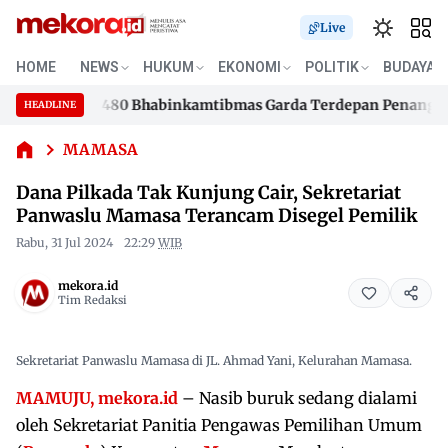
Live
Dana
Pilkada
HOME
NEWS
HUKUM
EKONOMI
POLITIK
BUDAYA
Tak
ar Jadikan 480 Bhabinkamtibmas Garda Terdepan Penanggulan
Kunjung
HEADLINE
Skip
Cair,
ar Jadikan 480 Bhabinkamtibmas Garda Terdepan Penanggulan
Sekretariat
to
MAMASA
Panwaslu
content
Dana Pilkada Tak Kunjung Cair, Sekretariat
Mamasa
Terancam
Panwaslu Mamasa Terancam Disegel Pemilik
Disegel
Rabu, 31 Jul 2024
22:29
WIB
Pemilik
mekora.id
Tim Redaksi
Sekretariat Panwaslu Mamasa di JL. Ahmad Yani, Kelurahan Mamasa.
MAMUJU, mekora.id
– Nasib buruk sedang dialami
oleh Sekretariat Panitia Pengawas Pemilihan Umum