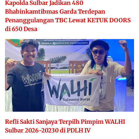
Kapolda Sulbar Jadikan 480
Bhabinkamtibmas Garda Terdepan
Penanggulangan TBC Lewat KETUK DOORS
di 650 Desa
Refli Sakti Sanjaya Terpilh Pimpim WALHI
Sulbar 2026-20230 di PDLH IV