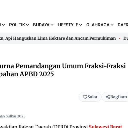
I
POLITIK
BUDAYA
LIFESTYLE
OLAHRAGA
DAE
Api Hanguskan Lima Hektare dan Ancam Permukiman
Dugaan
Api Hanguskan Lima Hektare dan Ancam Permukiman
Dugaan
ipurna Pemandangan Umum Fraksi-Fraksi
ubahan APBD 2025
Suka
Bagikan
an Sulbar 2025
akilan Rakyat Daerah (DPRD) Provinsi
Sulawesi Barat