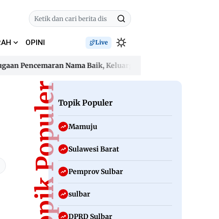
RAH
OPINI
Live
 Pencemaran Nama Baik, Keluarga Desak Oknum Guru Hormat
 Pencemaran Nama Baik, Keluarga Desak Oknum Guru Hormat
Topik Populer
Topik Populer
Mamuju
Sulawesi Barat
Pemprov Sulbar
sulbar
DPRD Sulbar