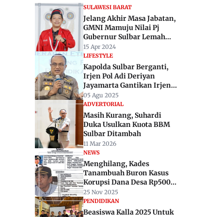
SULAWESI BARAT
Jelang Akhir Masa Jabatan,
GMNI Mamuju Nilai Pj
Gubernur Sulbar Lemah
pada 3 Aspek
15 Apr 2024
LIFESTYLE
Kapolda Sulbar Berganti,
Irjen Pol Adi Deriyan
Jayamarta Gantikan Irjen
Pol Adang Ginanjar
05 Agu 2025
ADVERTORIAL
Masih Kurang, Suhardi
Duka Usulkan Kuota BBM
Sulbar Ditambah
11 Mar 2026
NEWS
Menghilang, Kades
Tanambuah Buron Kasus
Korupsi Dana Desa Rp500
Juta
25 Nov 2025
PENDIDIKAN
Beasiswa Kalla 2025 Untuk