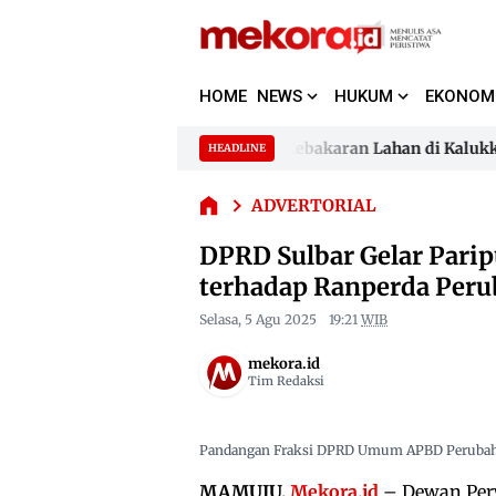
HOME
NEWS
HUKUM
EKONOM
DPRD Sulbar
Gelar
Paripurna
ial 200 Juta Belum Dibayar
Kebakaran Lahan di Kalukku, 
HEADLINE
Skip
Pemandangan
to
ial 200 Juta Belum Dibayar
Umum Fraksi-
Kebakaran Lahan di Kalukku, 
ADVERTORIAL
content
Fraksi
terhadap
DPRD Sulbar Gelar Par
Ranperda
terhadap Ranperda Per
Perubahan
APBD 2025
Selasa, 5 Agu 2025
19:21
WIB
mekora.id
Tim Redaksi
Pandangan Fraksi DPRD Umum APBD Perubah
MAMUJU,
Mekora.id
– Dewan Perw