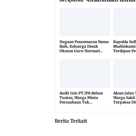
Dugaan Pencemaran Nama
Kapolda Sul
Baik, Keluarga Desak
Bhabinkamt
Oknum Guru Hormati
Terdepan P
Lembaga Adat Bonehau
TBC Lewat 
di 650 Desa
Audit Izin PT JPA Belum
Akses Jalan
Tuntas, Warga Minta
Warga Sakit
Perusahaan Tak
Terpaksa Di
Beraktivitas
10 Kilomete
Berita Terkait