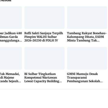
bar Jadikan 480
Refli Sakti Sanjaya Terpilh
Tambang Rakyat Bonehau-
ibmas Garda
Pimpim WALHI Sulbar
Kalumpang Ditata, ESDM
enanggulangan
2026-20230 di PDLH IV
Minta Tambang Tak
KETUK DOORS
Dikuasai Pihak Luar
 Tak Memadai,
BI Sulbar Tingkatkan
GMNI Mamuju Desak
 di Majene
Kompetensi Wartawan
Transparansi
tandu Sejauh
Lewat Capacity Building
Pembangunan Sekolah
r
2026
Rakyat, Minta Hasil Uji
Material Dibuka