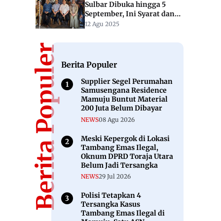
Sulbar Dibuka hingga 5
September, Ini Syarat dan
Linknya
12 Agu 2025
Berita Populer
Berita Populer
Supplier Segel Perumahan
Samusengana Residence
Mamuju Buntut Material
200 Juta Belum Dibayar
NEWS
08 Agu 2026
Meski Kepergok di Lokasi
Tambang Emas Ilegal,
Oknum DPRD Toraja Utara
Belum Jadi Tersangka
NEWS
29 Jul 2026
Polisi Tetapkan 4
Tersangka Kasus
Tambang Emas Ilegal di