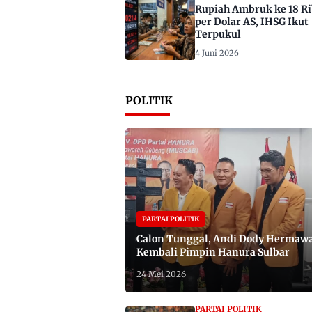
Rupiah Ambruk ke 18 R
per Dolar AS, IHSG Ikut
Terpukul
4 Juni 2026
POLITIK
PARTAI POLITIK
Calon Tunggal, Andi Dody Hermaw
Kembali Pimpin Hanura Sulbar
24 Mei 2026
PARTAI POLITIK