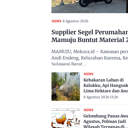
8 Agustus 2026
NEWS
Supplier Segel Perumaha
Mamuju Buntut Material 
MAMUJU, Mekora.id – Kawasan peru
Andi Endeng, Kelurahan Karema, 
Sulawesi Barat,…
NEWS
Kebakaran Lahan di
Kalukku, Api Hangus
Lima Hektare dan An
Permukiman
8 Agustus 2026 13:26
NEWS
Gelombang Panas Awa
Agustus, Polman Jadi
Wilayah Terpanas di