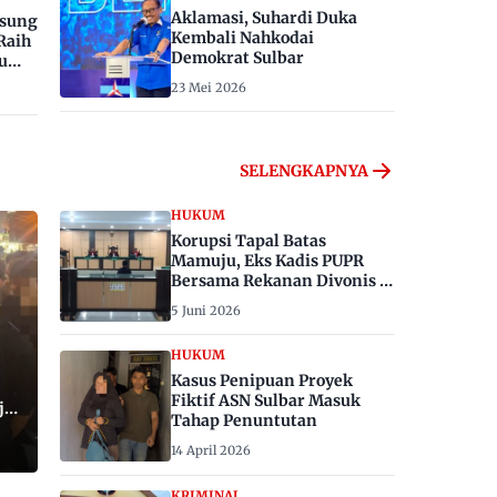
Aklamasi, Suhardi Duka
gsung
Kembali Nahkodai
Raih
Demokrat Sulbar
u
23 Mei 2026
SELENGKAPNYA
HUKUM
Korupsi Tapal Batas
Mamuju, Eks Kadis PUPR
Bersama Rekanan Divonis 6
dan 8 Tahun Penjara
5 Juni 2026
HUKUM
Kasus Penipuan Proyek
Fiktif ASN Sulbar Masuk
ju,
Tahap Penuntutan
14 April 2026
KRIMINAL