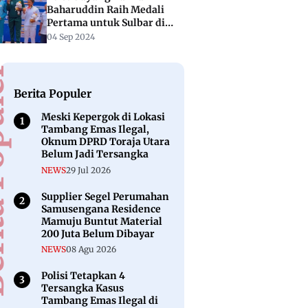
Baharuddin Raih Medali
Pertama untuk Sulbar di
PON XXI Aceh-Sumut
04 Sep 2024
puler
Berita Populer
Meski Kepergok di Lokasi
Tambang Emas Ilegal,
Oknum DPRD Toraja Utara
Belum Jadi Tersangka
NEWS
29 Jul 2026
Supplier Segel Perumahan
Samusengana Residence
Mamuju Buntut Material
200 Juta Belum Dibayar
NEWS
08 Agu 2026
Polisi Tetapkan 4
Tersangka Kasus
Tambang Emas Ilegal di