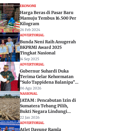
EKONOMI
Harga Beras di Pasar Baru
Mamuju Tembus 16.500 Per
Kilogram
26 Feb 2024
ADVERTORIAL
Bunda Neni Raih Anugerah
BKPRMI Award 2025
Tingkat Nasional
14 Sep 2025
ADVERTORIAL
Gubernur Suhardi Duka
Terima Gelar Kehormatan
“Sulo Tappidena Balanipa”,
Janji Bangun Istana
06 Agu 2026
Kerajaan
NASIONAL
JATAM : Pencabutan Izin di
Sumatera Tebang Pilih,
Bukti Negara Lindungi
Korporasi
22 Jan 2026
ADVERTORIAL
Atlet Dayung Ramla