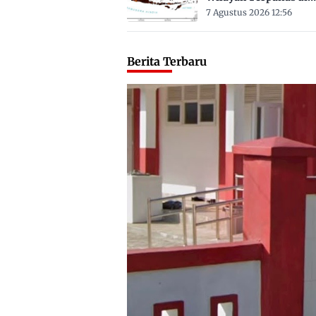
Sulbar Suhu Lebih Dar
7 Agustus 2026 12:56
Derajat Celsius
Berita Terbaru