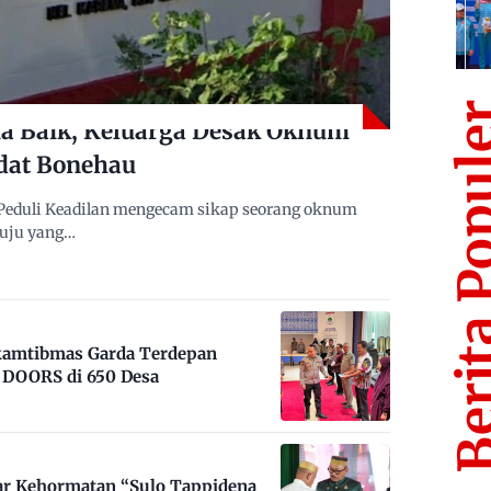
Berita Po
 Baik, Keluarga Desak Oknum
dat Bonehau
Peduli Keadilan mengecam sikap seorang oknum
muju yang…
nkamtibmas Garda Terdepan
DOORS di 650 Desa
ar Kehormatan “Sulo Tappidena