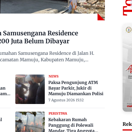
n Samusengana Residence
200 Juta Belum Dibayar
mahan Samusengana Residence di Jalan H.
Kecamatan Mamuju, Kabupaten Mamuju,
NEWS
Paksa Pengunjung ATM
kan
Bayar Parkir, Jukir di
cam
Mamuju Diamankan Polisi
7 Agustus 2026 15:32
PERISTIWA
l
Kebakaran Rumah
Rek
Panggung di Polewali
Mandar, Tiga Anggota