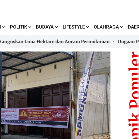
I
POLITIK
BUDAYA
LIFESTYLE
OLAHRAGA
DAE
uskan Lima Hektare dan Ancam Permukiman
Dugaan Pencema
uskan Lima Hektare dan Ancam Permukiman
Dugaan Pencema
Topik Pop