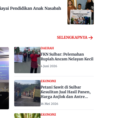
iayai Pendidikan Anak Nasabah
SELENGKAPNYA
DAERAH
FKN Sulbar: Pelemahan
Rupiah Ancam Nelayan Kecil
4 Juni 2026
EKONOMI
Petani Sawit di Sulbar
Kesulitan Jual Hasil Panen,
Harga Anjlok dan Antre
Berhari-hari
16 Mei 2026
EKONOMI