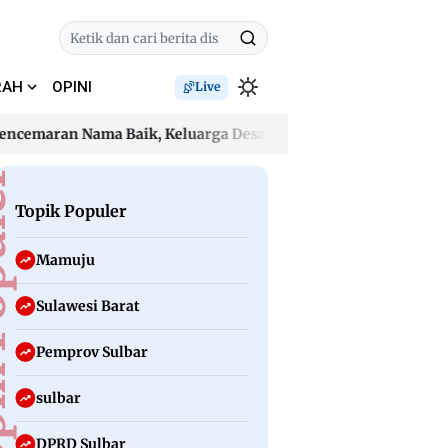
RAH
OPINI
Live
ran Nama Baik, Keluarga Desak Oknum Guru Hormati Lembag
ran Nama Baik, Keluarga Desak Oknum Guru Hormati Lembag
uler
Topik Populer
Mamuju
Sulawesi Barat
Pemprov Sulbar
sulbar
DPRD Sulbar