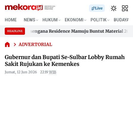
Live
Gubernur
HOME
NEWS
HUKUM
EKONOMI
POLITIK
BUDAYA
dan
Bupati Se-
han Samusengana Residence Mamuju Buntut Material 200 Juta 
HEADLINE
Sulbar
Skip
Lobby
han Samusengana Residence Mamuju Buntut Material 200 Juta 
to
ADVERTORIAL
Rumah
content
Sakit
Gubernur dan Bupati Se-Sulbar Lobby Rumah
Rujukan
Sakit Rujukan ke Kemenkes
ke
Kemenkes
Jumat, 12 Jun 2026
22:19
WIB