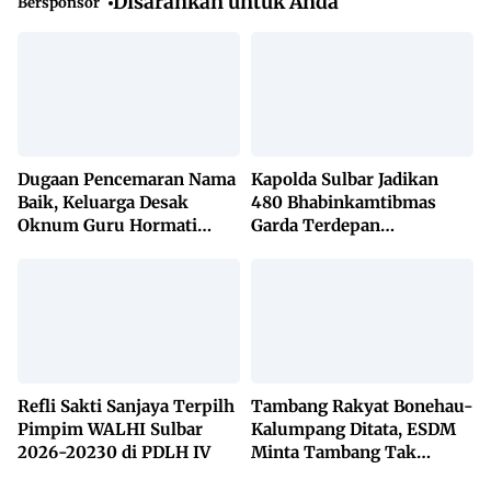
Disarankan untuk Anda
Bersponsor
Dugaan Pencemaran Nama
Kapolda Sulbar Jadikan
Baik, Keluarga Desak
480 Bhabinkamtibmas
Oknum Guru Hormati
Garda Terdepan
Lembaga Adat Bonehau
Penanggulangan TBC
Lewat KETUK DOORS di
650 Desa
Refli Sakti Sanjaya Terpilh
Tambang Rakyat Bonehau-
Pimpim WALHI Sulbar
Kalumpang Ditata, ESDM
2026-20230 di PDLH IV
Minta Tambang Tak
Dikuasai Pihak Luar