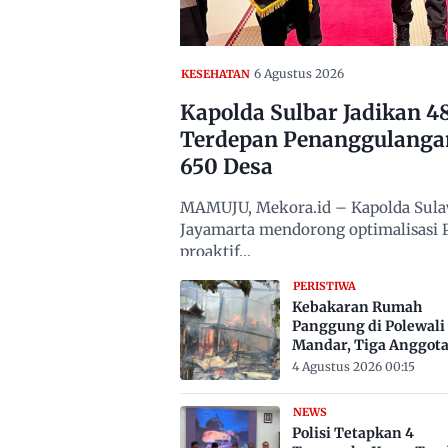
6 Agustus 2026
KESEHATAN
Kapolda Sulbar Jadikan 
Terdepan Penanggulanga
650 Desa
MAMUJU, Mekora.id – Kapolda Sulawe
Jayamarta mendorong optimalisasi
proaktif…
PERISTIWA
Kebakaran Rumah
Panggung di Polewali
Mandar, Tiga Anggot
Keluarga Tewas Terje
4 Agustus 2026 00:15
NEWS
Polisi Tetapkan 4