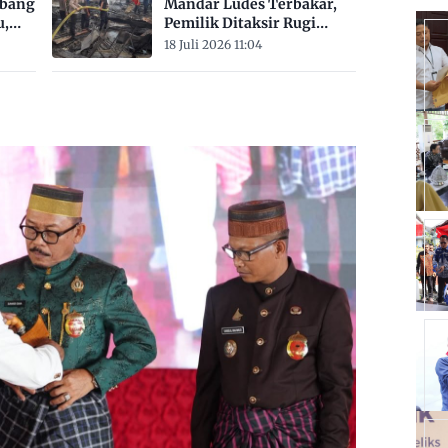
mbang
Mandar Ludes Terbakar,
u,
Pemilik Ditaksir Rugi
Rp200 Juta
18 Juli 2026 11:04