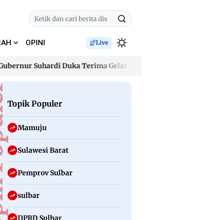
RAH
OPINI
Live
ur Suhardi Duka Terima Gelar Kehormatan “Sulo Tappidena Bala
ur Suhardi Duka Terima Gelar Kehormatan “Sulo Tappidena Bala
uler
Topik Populer
Mamuju
Sulawesi Barat
Pemprov Sulbar
sulbar
DPRD Sulbar