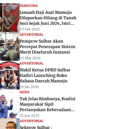
PERISTIWA
Jamaah Haji Asal Mamuju
Dilaporkan Hilang di Tanah
Suci Sejak Juni 2024, Istri
Tuntut Travel ALK
07 Feb 2025
ADVERTORIAL
Pemprov Sulbar Akan
Percepat Penerapan Sistem
Merit Diseluruh Instansi
05 Mar 2024
ADVERTORIAL
Wakil Ketua DPRD Sulbar
Hadiri Launching Buku
Bahasa Daerah Mamuju
29 Jan 2026
NEWS
Tak Jelas Rimbanya, Koalisi
Masyarakat Sipil
Pertanyakan Keberadaan
Tim Evaluasi Izin
25 Jun 2025
Pertambangan Sulbar
ADVERTORIAL
Sekprov Sulbar :