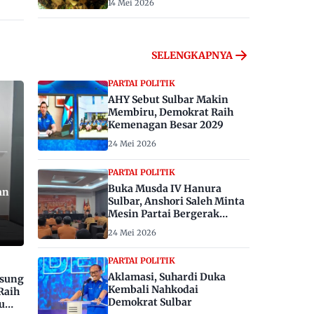
14 Mei 2026
SELENGKAPNYA
PARTAI POLITIK
AHY Sebut Sulbar Makin
Membiru, Demokrat Raih
Kemenagan Besar 2029
24 Mei 2026
PARTAI POLITIK
Buka Musda IV Hanura
an
Sulbar, Anshori Saleh Minta
Mesin Partai Bergerak
Menangkan Pemilu 2029
24 Mei 2026
PARTAI POLITIK
Aklamasi, Suhardi Duka
gsung
Kembali Nahkodai
Raih
Demokrat Sulbar
u