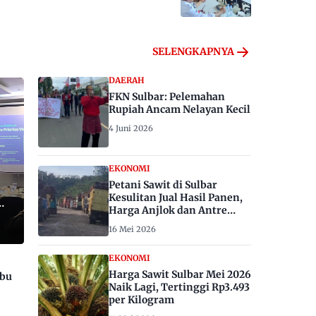
SELENGKAPNYA
DAERAH
FKN Sulbar: Pelemahan
Rupiah Ancam Nelayan Kecil
4 Juni 2026
EKONOMI
Petani Sawit di Sulbar
Kesulitan Jual Hasil Panen,
Harga Anjlok dan Antre
Berhari-hari
16 Mei 2026
EKONOMI
Harga Sawit Sulbar Mei 2026
ibu
Naik Lagi, Tertinggi Rp3.493
per Kilogram