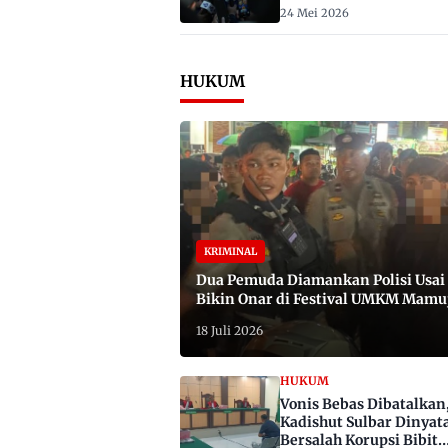
2029
24 Mei 2026
HUKUM
KRIMINAL
Dua Pemuda Diamankan Polisi Usai
Bikin Onar di Festival UMKM Mamu
Satu Bawa Badik
18 Juli 2026
HUKUM
Vonis Bebas Dibatalkan
Kadishut Sulbar Dinyat
Bersalah Korupsi Bibit