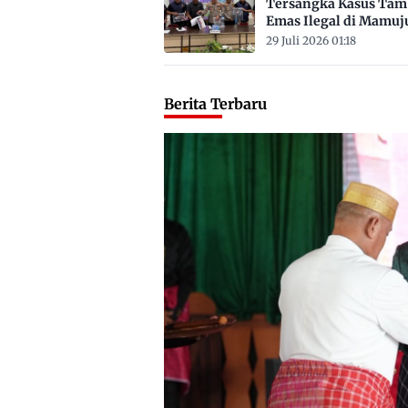
Tersangka Kasus Ta
Emas Ilegal di Mamuj
Satu ASN
29 Juli 2026 01:18
Berita Terbaru