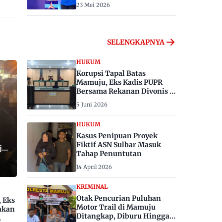
23 Mei 2026
SELENGKAPNYA
HUKUM
Korupsi Tapal Batas
Mamuju, Eks Kadis PUPR
Bersama Rekanan Divonis 6
dan 8 Tahun Penjara
5 Juni 2026
HUKUM
Kasus Penipuan Proyek
Fiktif ASN Sulbar Masuk
ju,
Tahap Penuntutan
14 April 2026
KRIMINAL
Otak Pencurian Puluhan
, Eks
Motor Trail di Mamuju
akan
Ditangkap, Diburu Hingga