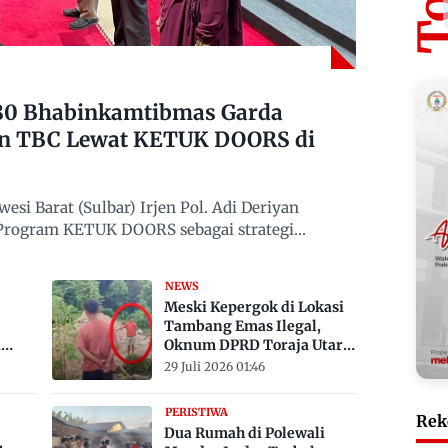
480 Bhabinkamtibmas Garda
n TBC Lewat KETUK DOORS di
si Barat (Sulbar) Irjen Pol. Adi Deriyan
 Program KETUK DOORS sebagai strategi
NEWS
Meski Kepergok di Lokasi
Tambang Emas Ilegal,
a
Oknum DPRD Toraja Utara
bak
Belum Jadi Tersangka
29 Juli 2026 01:46
PERISTIWA
Rek
Dua Rumah di Polewali