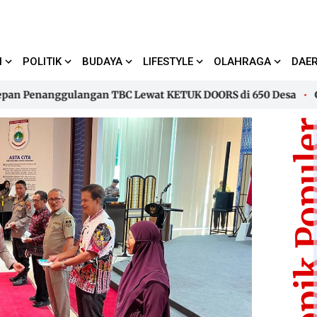
I
POLITIK
BUDAYA
LIFESTYLE
OLAHRAGA
DAE
Penanggulangan TBC Lewat KETUK DOORS di 650 Desa
Gubern
Penanggulangan TBC Lewat KETUK DOORS di 650 Desa
Gubern
Topik Pop