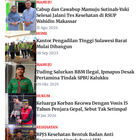
MAMUJU
Cabup dan Cawabup Mamuju Sutinah-Yuki
Selesai Jalani Tes Kesehatan di RSUP
Wahidin Makassar
31 Agu 2024
HOME
Kantor Pengadilan Tinggi Sulawesi Barat
Mulai Dibangun
08 Sep 2023
MAMUJU
Tuding Salurkan BBM Ilegal, Ipmapus Desak
Pertamina Tindak SPBU Kalukku
09 Okt 2025
HUKUM
Keluarga Korban Kecewa Dengan Vonis 15
Tahun Penjara Gepal, Sebut Tak Setimpal
19 Jan 2024
KESEHATAN
BPJS Kesehatan Bentuk Badan Anti