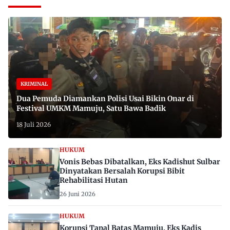
KRIMINAL
Dua Pemuda Diamankan Polisi Usai Bikin Onar di
Festival UMKM Mamuju, Satu Bawa Badik
18 Juli 2026
HUKUM
Vonis Bebas Dibatalkan, Eks Kadishut Sulbar
Dinyatakan Bersalah Korupsi Bibit
Rehabilitasi Hutan
26 Juni 2026
HUKUM
Korupsi Tapal Batas Mamuju, Eks Kadis