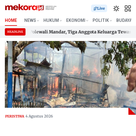
Live
HOME
NEWS
HUKUM
EKONOMI
POLITIK
BUDAYA
gung di Polewali Mandar, Tiga Anggota Keluarga Tewas Terje
HEADLINE
gung di Polewali Mandar, Tiga Anggota Keluarga Tewas Terje
Skip
to
content
4 Agustus 2026
PERISTIWA