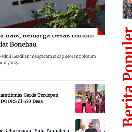
Berita Po
 Baik, Keluarga Desak Oknum
dat Bonehau
Peduli Keadilan mengecam sikap seorang oknum
muju yang…
nkamtibmas Garda Terdepan
DOORS di 650 Desa
ar Kehormatan “Sulo Tappidena