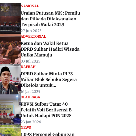
NASIONAL
Uraian Putusan MK : Pemilu
dan Pilkada Dilaksanakan
Terpisah Mulai 2029
27 Jun 2025
ADVERTORIAL
Ketua dan Wakil Ketua
DPRD Sulbar Hadiri Wisuda
Unika Mamuju
03 Jul 2025
DAERAH
DPRD Sulbar Minta PI 33
Miliar Blok Sebuku Segera
Dikelola untuk
Perekonomian Daerah
16 Jan 2025
OLAHRAGA
PBVSI Sulbar Tatar 40
Pelatih Voli Berlisensi B
Untuk Hadapi PON 2028
23 Jan 2026
NEWS
1.098 Personel Gabungan