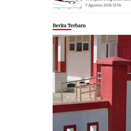
Sulbar Suhu Lebih Dar
7 Agustus 2026 12:56
Derajat Celsius
Berita Terbaru