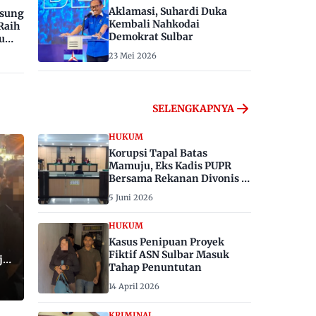
Aklamasi, Suhardi Duka
gsung
Kembali Nahkodai
Raih
Demokrat Sulbar
u
23 Mei 2026
SELENGKAPNYA
HUKUM
Korupsi Tapal Batas
Mamuju, Eks Kadis PUPR
Bersama Rekanan Divonis 6
dan 8 Tahun Penjara
5 Juni 2026
HUKUM
Kasus Penipuan Proyek
Fiktif ASN Sulbar Masuk
ju,
Tahap Penuntutan
14 April 2026
KRIMINAL