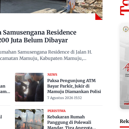
n Samusengana Residence
200 Juta Belum Dibayar
mahan Samusengana Residence di Jalan H.
Kecamatan Mamuju, Kabupaten Mamuju,
NEWS
Paksa Pengunjung ATM
kan
Bayar Parkir, Jukir di
cam
Mamuju Diamankan Polisi
7 Agustus 2026 15:32
PERISTIWA
l
Kebakaran Rumah
Rek
Panggung di Polewali
Mandar, Tiga Anggota