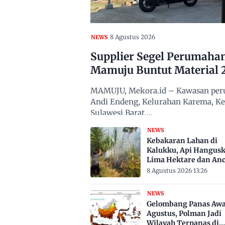
8 Agustus 2026
NEWS
Supplier Segel Perumaha
Mamuju Buntut Material 
MAMUJU, Mekora.id – Kawasan peru
Andi Endeng, Kelurahan Karema, 
Sulawesi Barat,…
NEWS
Kebakaran Lahan di
Kalukku, Api Hangus
Lima Hektare dan An
Permukiman
8 Agustus 2026 13:26
NEWS
Gelombang Panas Awa
Agustus, Polman Jadi
Wilayah Terpanas di