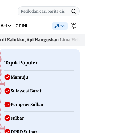
RAH
OPINI
Live
lukku, Api Hanguskan Lima Hektare dan Ancam Permukiman
lukku, Api Hanguskan Lima Hektare dan Ancam Permukiman
uler
Topik Populer
Mamuju
Sulawesi Barat
Pemprov Sulbar
sulbar
DPRD Sulbar