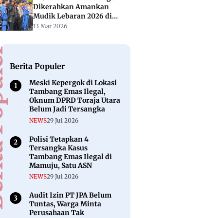
Dikerahkan Amankan
Mudik Lebaran 2026 di
Sulbar
13 Mar 2026
puler
Berita Populer
Meski Kepergok di Lokasi
Tambang Emas Ilegal,
Oknum DPRD Toraja Utara
Belum Jadi Tersangka
NEWS
29 Jul 2026
Polisi Tetapkan 4
Tersangka Kasus
Tambang Emas Ilegal di
Mamuju, Satu ASN
NEWS
29 Jul 2026
Audit Izin PT JPA Belum
Tuntas, Warga Minta
Perusahaan Tak