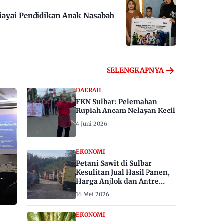
iayai Pendidikan Anak Nasabah
SELENGKAPNYA
DAERAH
FKN Sulbar: Pelemahan
Rupiah Ancam Nelayan Kecil
4 Juni 2026
EKONOMI
Petani Sawit di Sulbar
Kesulitan Jual Hasil Panen,
Harga Anjlok dan Antre
Berhari-hari
16 Mei 2026
EKONOMI