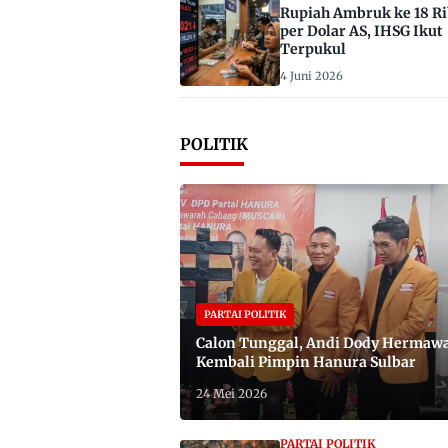
Rupiah Ambruk ke 18 R
per Dolar AS, IHSG Ikut
Terpukul
4 Juni 2026
POLITIK
PARTAI POLITIK
Calon Tunggal, Andi Dody Hermaw
Kembali Pimpin Hanura Sulbar
24 Mei 2026
PARTAI POLITIK