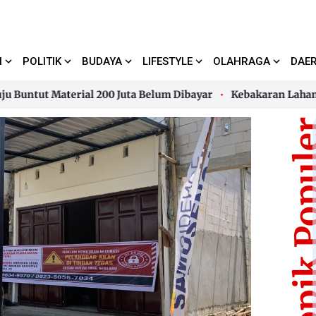
I
POLITIK
BUDAYA
LIFESTYLE
OLAHRAGA
DAE
t Material 200 Juta Belum Dibayar
Kebakaran Lahan di Ka
t Material 200 Juta Belum Dibayar
Kebakaran Lahan di Ka
Topik Pop