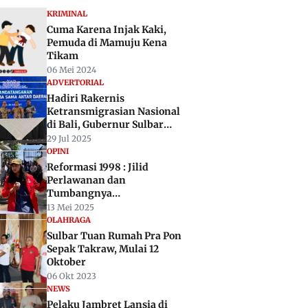
KRIMINAL
Cuma Karena Injak Kaki,
Pemuda di Mamuju Kena
Tikam
06 Mei 2024
ADVERTORIAL
Hadiri Rakernis
Ketransmigrasian Nasional
di Bali, Gubernur Sulbar
Siap Jadi Pilot Project
29 Jul 2025
Transmigrasi Modern
OPINI
Reformasi 1998 : Jilid
Perlawanan dan
Tumbangnya
Otoritarianisme
13 Mei 2025
OLAHRAGA
Sulbar Tuan Rumah Pra Pon
Sepak Takraw, Mulai 12
Oktober
06 Okt 2023
NEWS
Pelaku Jambret Lansia di