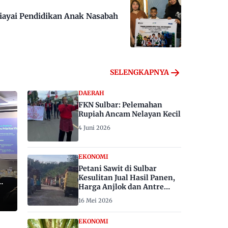
iayai Pendidikan Anak Nasabah
SELENGKAPNYA
DAERAH
FKN Sulbar: Pelemahan
Rupiah Ancam Nelayan Kecil
4 Juni 2026
EKONOMI
Petani Sawit di Sulbar
Kesulitan Jual Hasil Panen,
Harga Anjlok dan Antre
Berhari-hari
16 Mei 2026
EKONOMI