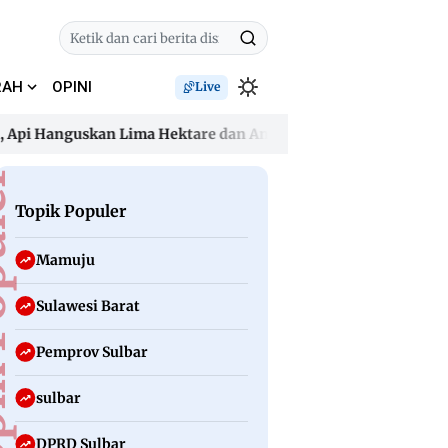
RAH
OPINI
Live
 Hanguskan Lima Hektare dan Ancam Permukiman
Dugaan Pe
 Hanguskan Lima Hektare dan Ancam Permukiman
Dugaan Pe
uler
Topik Populer
Mamuju
Sulawesi Barat
Pemprov Sulbar
sulbar
DPRD Sulbar