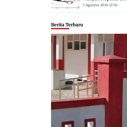
Sulbar Suhu Lebih Dar
7 Agustus 2026 12:56
Derajat Celsius
Berita Terbaru