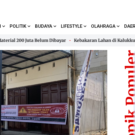
I
POLITIK
BUDAYA
LIFESTYLE
OLAHRAGA
DAE
 200 Juta Belum Dibayar
Kebakaran Lahan di Kalukku, Api
 200 Juta Belum Dibayar
Kebakaran Lahan di Kalukku, Api
Topik Pop