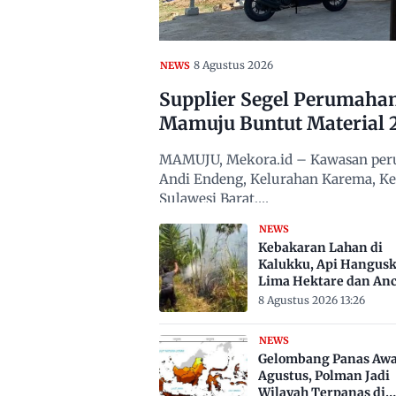
8 Agustus 2026
NEWS
Supplier Segel Perumaha
Mamuju Buntut Material 
MAMUJU, Mekora.id – Kawasan peru
Andi Endeng, Kelurahan Karema, 
Sulawesi Barat,…
NEWS
Kebakaran Lahan di
Kalukku, Api Hangus
Lima Hektare dan An
Permukiman
8 Agustus 2026 13:26
NEWS
Gelombang Panas Awa
Agustus, Polman Jadi
Wilayah Terpanas di