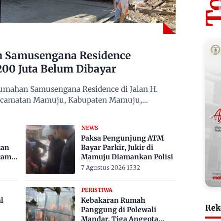
n Samusengana Residence
200 Juta Belum Dibayar
mahan Samusengana Residence di Jalan H.
Kecamatan Mamuju, Kabupaten Mamuju,
NEWS
Paksa Pengunjung ATM
kan
Bayar Parkir, Jukir di
cam
Mamuju Diamankan Polisi
7 Agustus 2026 15:32
PERISTIWA
l
Kebakaran Rumah
Rek
Panggung di Polewali
Mandar, Tiga Anggota