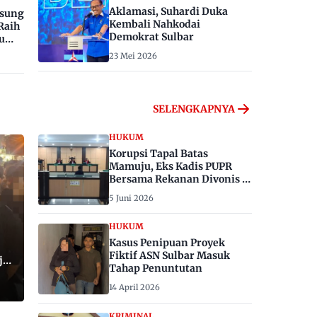
Aklamasi, Suhardi Duka
gsung
Kembali Nahkodai
Raih
Demokrat Sulbar
u
23 Mei 2026
SELENGKAPNYA
HUKUM
Korupsi Tapal Batas
Mamuju, Eks Kadis PUPR
Bersama Rekanan Divonis 6
dan 8 Tahun Penjara
5 Juni 2026
HUKUM
Kasus Penipuan Proyek
Fiktif ASN Sulbar Masuk
ju,
Tahap Penuntutan
14 April 2026
KRIMINAL