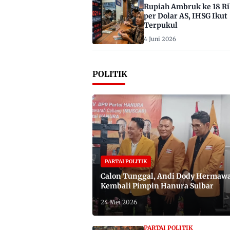
Rupiah Ambruk ke 18 R
per Dolar AS, IHSG Ikut
Terpukul
4 Juni 2026
POLITIK
PARTAI POLITIK
Calon Tunggal, Andi Dody Hermaw
Kembali Pimpin Hanura Sulbar
24 Mei 2026
PARTAI POLITIK