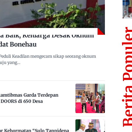
Berita Po
 Baik, Keluarga Desak Oknum
dat Bonehau
Peduli Keadilan mengecam sikap seorang oknum
muju yang…
nkamtibmas Garda Terdepan
DOORS di 650 Desa
ar Kehormatan “Sulo Tappidena