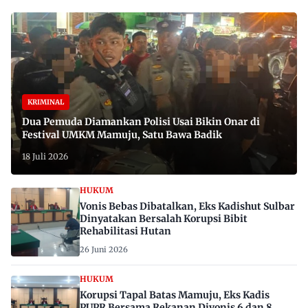
KRIMINAL
Dua Pemuda Diamankan Polisi Usai Bikin Onar di
Festival UMKM Mamuju, Satu Bawa Badik
18 Juli 2026
HUKUM
Vonis Bebas Dibatalkan, Eks Kadishut Sulbar
Dinyatakan Bersalah Korupsi Bibit
Rehabilitasi Hutan
26 Juni 2026
HUKUM
Korupsi Tapal Batas Mamuju, Eks Kadis
PUPR Bersama Rekanan Divonis 6 dan 8