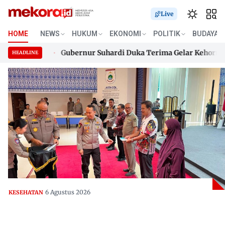
Live
HOME
NEWS
HUKUM
EKONOMI
POLITIK
BUDAYA
650 Desa
Gubernur Suhardi Duka Terima Gelar Kehormatan “S
HEADLINE
650 Desa
Skip
Gubernur Suhardi Duka Terima Gelar Kehormatan “S
to
content
6 Agustus 2026
KESEHATAN