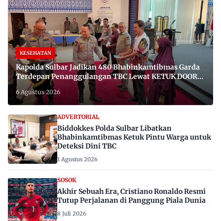
KESEHATAN
Kapolda Sulbar Jadikan 480 Bhabinkamtibmas Garda
Terdepan Penanggulangan TBC Lewat KETUK DOORS
di 650 Desa
6 Agustus 2026
ADVERTORIAL
Biddokkes Polda Sulbar Libatkan
Bhabinkamtibmas Ketuk Pintu Warga untuk
Deteksi Dini TBC
1 Agustus 2026
SOSOK
Akhir Sebuah Era, Cristiano Ronaldo Resmi
Tutup Perjalanan di Panggung Piala Dunia
8 Juli 2026