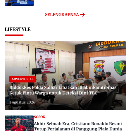
SELENGKAPNYA
LIFESTYLE
ADVERTORIAL
Biddokkes Polda Sulbar Libatkan Bhabinkamtibmas
Ketuk Pintu Warga untuk Deteksi Dini TBC
1 Agustus 2026
SOSOK
Akhir Sebuah Era, Cristiano Ronaldo Resmi
Tutup Perjalanan di Panggung Piala Dunia