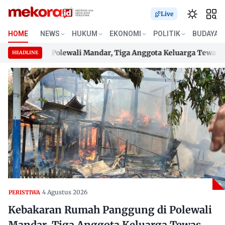
Live
HOME
NEWS
HUKUM
EKONOMI
POLITIK
BUDAYA
gung di Polewali Mandar, Tiga Anggota Keluarga Tewas Terj
HEADLINE
gung di Polewali Mandar, Tiga Anggota Keluarga Tewas Terj
Skip
to
content
4 Agustus 2026
PERISTIWA
Kebakaran Rumah Panggung di Polewali
Mandar, Tiga Anggota Keluarga Tewas