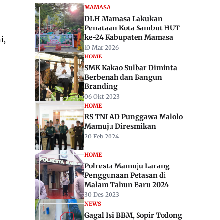
MAMASA
DLH Mamasa Lakukan
Penataan Kota Sambut HUT
ke-24 Kabupaten Mamasa
i,
10 Mar 2026
HOME
SMK Kakao Sulbar Diminta
Berbenah dan Bangun
Branding
06 Okt 2023
HOME
RS TNI AD Punggawa Malolo
Mamuju Diresmikan
20 Feb 2024
HOME
Polresta Mamuju Larang
Penggunaan Petasan di
Malam Tahun Baru 2024
30 Des 2023
NEWS
Gagal Isi BBM, Sopir Todong