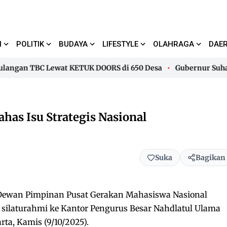
I
POLITIK
BUDAYA
LIFESTYLE
OLAHRAGA
DAE
gan TBC Lewat KETUK DOORS di 650 Desa
Gubernur Suhardi 
gan TBC Lewat KETUK DOORS di 650 Desa
Gubernur Suhardi 
as Isu Strategis Nasional
Suka
Bagikan
ewan Pimpinan Pusat Gerakan Mahasiswa Nasional
silaturahmi ke Kantor Pengurus Besar Nahdlatul Ulama
rta, Kamis (9/10/2025).