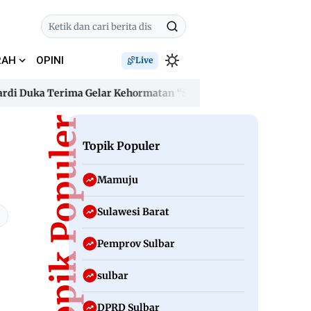
RAH
OPINI
Live
Duka Terima Gelar Kehormatan “Sulo Tappidena Balanipa”, Janj
Duka Terima Gelar Kehormatan “Sulo Tappidena Balanipa”, Janj
Topik Populer
Topik Populer
Mamuju
Sulawesi Barat
Pemprov Sulbar
sulbar
DPRD Sulbar