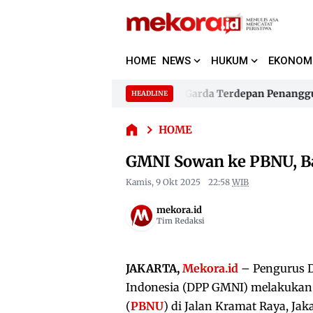
HOME
NEWS
HUKUM
EKONOM
GMNI
ar Jadikan 480 Bhabinkamtibmas Garda Terdepan Penanggulan
HEADLINE
Sowan
Skip
ke PBNU,
to
ar Jadikan 480 Bhabinkamtibmas Garda Terdepan Penanggulan
Bahas
HOME
content
Isu
GMNI Sowan ke PBNU, Bah
Strategis
Nasional
Kamis, 9 Okt 2025
22:58
WIB
mekora.id
Tim Redaksi
JAKARTA,
Mekora.id
– Pengurus D
Indonesia (DPP GMNI) melakukan 
(
PBNU
) di Jalan Kramat Raya, Jaka