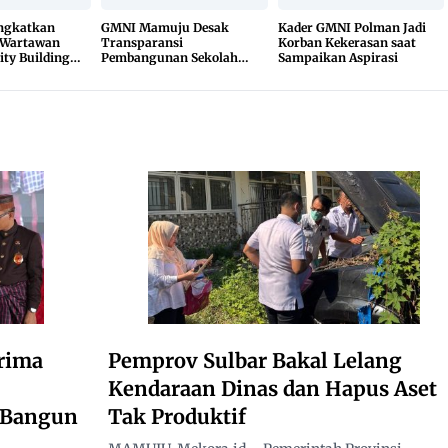
ingkatkan
GMNI Mamuju Desak
Kader GMNI Polman Jadi
 Wartawan
Transparansi
Korban Kekerasan saat
ity Building
Pembangunan Sekolah
Sampaikan Aspirasi
Rakyat, Minta Hasil Uji
Material Dibuka
rima
Pemprov Sulbar Bakal Lelang
Kendaraan Dinas dan Hapus Aset
i Bangun
Tak Produktif