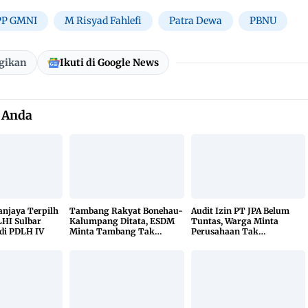
PP GMNI
M Risyad Fahlefi
Patra Dewa
PBNU
gikan
Ikuti di Google News
 Anda
Sanjaya Terpilh
Tambang Rakyat Bonehau-
Audit Izin PT JPA Belum
HI Sulbar
Kalumpang Ditata, ESDM
Tuntas, Warga Minta
di PDLH IV
Minta Tambang Tak
Perusahaan Tak
Dikuasai Pihak Luar
Beraktivitas