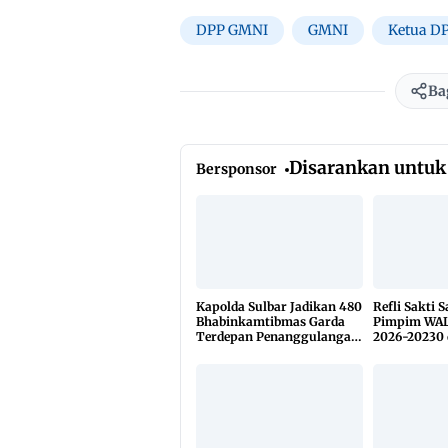
DPP GMNI
GMNI
Ketua D
Ba
Disarankan untuk
Bersponsor
Kapolda Sulbar Jadikan 480
Refli Sakti 
Bhabinkamtibmas Garda
Pimpim WAL
Terdepan Penanggulangan
2026-20230 
TBC Lewat KETUK DOORS
di 650 Desa