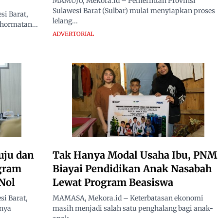
MAMUJU, Mekora.id – Pemerintah Provinsi
Sulawesi Barat (Sulbar) mulai menyiapkan proses
i Barat,
lelang...
hormatan...
ADVERTORIAL
uju dan
Tak Hanya Modal Usaha Ibu, PNM
ogram
Biayai Pendidikan Anak Nasabah
Nol
Lewat Program Beasiswa
i Barat,
MAMASA, Mekora.id – Keterbatasan ekonomi
nnya
masih menjadi salah satu penghalang bagi anak-