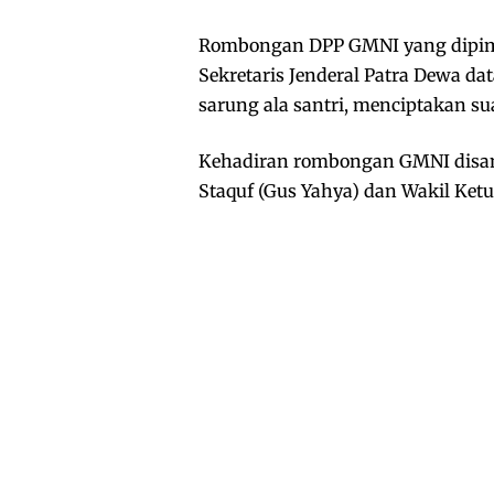
Rombongan DPP GMNI yang dipim
Sekretaris Jenderal Patra Dewa d
sarung ala santri, menciptakan s
Kehadiran rombongan GMNI disa
Staquf (Gus Yahya) dan Wakil Ke