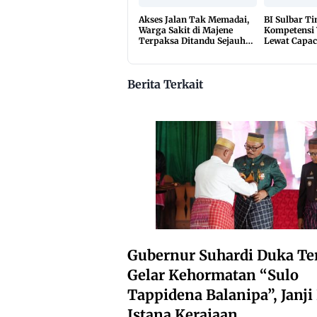
Akses Jalan Tak Memadai,
BI Sulbar T
Warga Sakit di Majene
Kompetensi
Terpaksa Ditandu Sejauh
Lewat Capac
10 Kilometer
2026
Berita Terkait
Gubernur Suhardi Duka Te
Gelar Kehormatan “Sulo
Tappidena Balanipa”, Janj
Istana Kerajaan