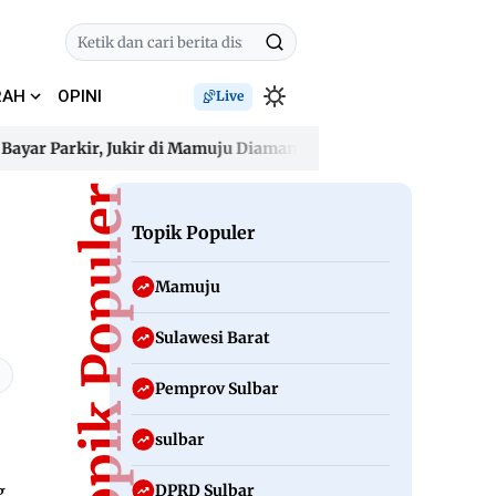
RAH
OPINI
Live
Parkir, Jukir di Mamuju Diamankan Polisi
Gelombang Panas 
Parkir, Jukir di Mamuju Diamankan Polisi
Topik Populer
Gelombang Panas 
Topik Populer
Mamuju
Sulawesi Barat
Pemprov Sulbar
sulbar
DPRD Sulbar
g