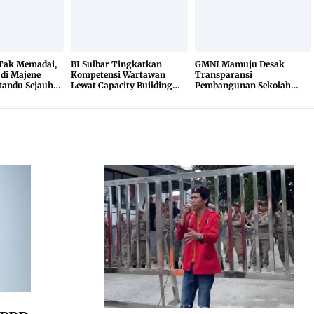
 Tak Memadai,
BI Sulbar Tingkatkan
GMNI Mamuju Desak
 di Majene
Kompetensi Wartawan
Transparansi
tandu Sejauh
Lewat Capacity Building
Pembangunan Sekolah
r
2026
Rakyat, Minta Hasil Uji
Material Dibuka