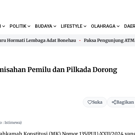
I
POLITIK
BUDAYA
LIFESTYLE
OLAHRAGA
DAE
ormati Lembaga Adat Bonehau
Paksa Pengunjung ATM Bayar 
ormati Lembaga Adat Bonehau
Paksa Pengunjung ATM Bayar 
misahan Pemilu dan Pilkada Dorong
Suka
Bagikan
 : Istimewa)
ahkamah Konstitusi (MK) Nomor 135/PUU-XXII/2024 yan