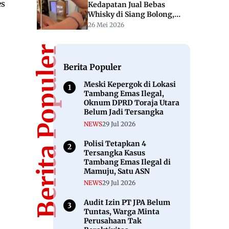
es
Kedapatan Jual Bebas
Whisky di Siang Bolong,
Kadar Alkohol Tinggi 43
26 Mei 2026
Persen
Berita Populer
Berita Populer
Meski Kepergok di Lokasi
Tambang Emas Ilegal,
Oknum DPRD Toraja Utara
Belum Jadi Tersangka
NEWS
29 Jul 2026
Polisi Tetapkan 4
Tersangka Kasus
Tambang Emas Ilegal di
Mamuju, Satu ASN
NEWS
29 Jul 2026
Audit Izin PT JPA Belum
Tuntas, Warga Minta
Perusahaan Tak