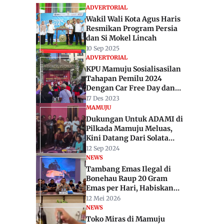
ADVERTORIAL
Wakil Wali Kota Agus Haris
Resmikan Program Persia
dan Si Mokel Lincah
10 Sep 2025
ADVERTORIAL
KPU Mamuju Sosialisasilan
Tahapan Pemilu 2024
Dengan Car Free Day dan
Senam Jingle
17 Des 2023
MAMUJU
Dukungan Untuk ADAMI di
Pilkada Mamuju Meluas,
Kini Datang Dari Solata
Community
12 Sep 2024
NEWS
Tambang Emas Ilegal di
Bonehau Raup 20 Gram
Emas per Hari, Habiskan
200 Liter BBM Subsidi
12 Mei 2026
NEWS
Toko Miras di Mamuju