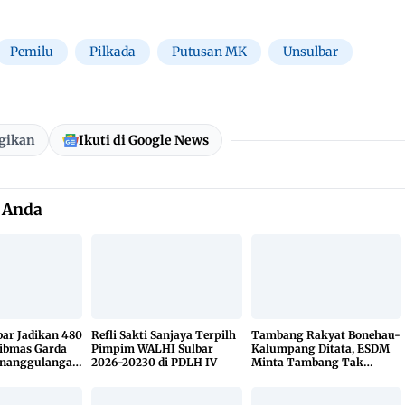
Pemilu
Pilkada
Putusan MK
Unsulbar
gikan
Ikuti di Google News
 Anda
bar Jadikan 480
Refli Sakti Sanjaya Terpilh
Tambang Rakyat Bonehau-
ibmas Garda
Pimpim WALHI Sulbar
Kalumpang Ditata, ESDM
enanggulangan
2026-20230 di PDLH IV
Minta Tambang Tak
KETUK DOORS
Dikuasai Pihak Luar