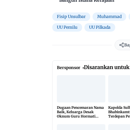
Bangun Istana Kerajaan
Fisip Unsulbar
Muhammad
UU Pemilu
UU Pilkada
Ba
Disarankan untuk
Bersponsor
Dugaan Pencemaran Nama
Kapolda Sul
Baik, Keluarga Desak
Bhabinkamt
Oknum Guru Hormati
Terdepan P
Lembaga Adat Bonehau
TBC Lewat 
di 650 Desa