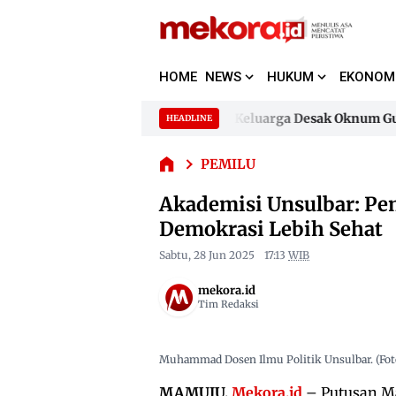
HOME
NEWS
HUKUM
EKONOM
Akademisi
Unsulbar:
Pemisahan
Dugaan Pencemaran Nama Baik, Keluarga Desak Oknum Guru H
HEADLINE
Skip
Pemilu
to
Dugaan Pencemaran Nama Baik, Keluarga Desak Oknum Guru H
dan
PEMILU
content
Pilkada
Dorong
Akademisi Unsulbar: Pe
Demokrasi
Demokrasi Lebih Sehat
Lebih
Sehat
Sabtu, 28 Jun 2025
17:13
WIB
mekora.id
Tim Redaksi
Muhammad Dosen Ilmu Politik Unsulbar. (Foto
MAMUJU,
Mekora.id
– Putusan M