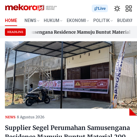
Live
HOME
NEWS
HUKUM
EKONOMI
POLITIK
BUDAYA
mahan Samusengana Residence Mamuju Buntut Material 200 Jut
HEADLINE
mahan Samusengana Residence Mamuju Buntut Material 200 Jut
Skip
to
content
8 Agustus 2026
NEWS
Supplier Segel Perumahan Samusengana
Residence Mamuju Buntut Material 200