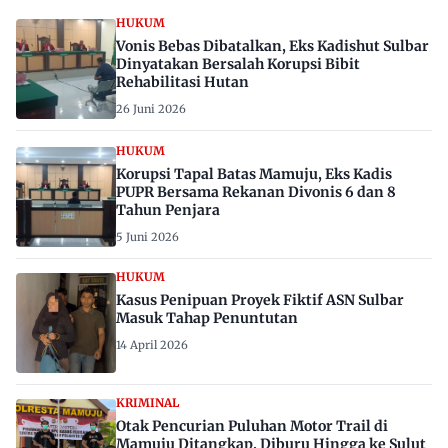
HUKUM
Vonis Bebas Dibatalkan, Eks Kadishut Sulbar
Dinyatakan Bersalah Korupsi Bibit
Rehabilitasi Hutan
26 Juni 2026
HUKUM
Korupsi Tapal Batas Mamuju, Eks Kadis
PUPR Bersama Rekanan Divonis 6 dan 8
Tahun Penjara
5 Juni 2026
HUKUM
Kasus Penipuan Proyek Fiktif ASN Sulbar
Masuk Tahap Penuntutan
14 April 2026
KRIMINAL
Otak Pencurian Puluhan Motor Trail di
Mamuju Ditangkap, Diburu Hingga ke Sulut