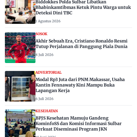
Biddokkes Polda Sulbar Libatkan
Bhabinkamtibmas Ketuk Pintu Warga untuk
Deteksi Dini TBC
1 Agustus 2026
SOSOK
Akhir Sebuah Era, Cristiano Ronaldo Resmi
Tutup Perjalanan di Panggung Piala Dunia
8 Juli 2026
ADVERTORIAL
Modal Rp3 Juta dari PNM Makassar, Usaha
Kantin Fennawaty Kini Mampu Buka
Lapangan Kerja
6 Juli 2026
KESEHATAN
BPJS Kesehatan Mamuju Gandeng
KominfoSS dan Komisi Informasi Sulbar
Perkuat Diseminasi Program JKN