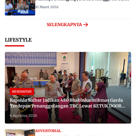
10 Maret 2026
SELENGKAPNYA
LIFESTYLE
KESEHATAN
Kapolda Sulbar Jadikan 480 Bhabinkamtibmas Garda
Terdepan Penanggulangan TBC Lewat KETUK DOORS
di 650 Desa
6 Agustus 2026
ADVERTORIAL