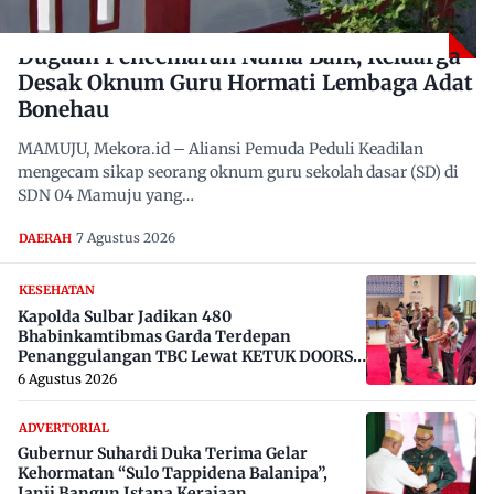
Dugaan Pencemaran Nama Baik, Keluarga
Desak Oknum Guru Hormati Lembaga Adat
Bonehau
MAMUJU, Mekora.id – Aliansi Pemuda Peduli Keadilan
mengecam sikap seorang oknum guru sekolah dasar (SD) di
SDN 04 Mamuju yang…
7 Agustus 2026
DAERAH
KESEHATAN
Kapolda Sulbar Jadikan 480
Bhabinkamtibmas Garda Terdepan
Penanggulangan TBC Lewat KETUK DOORS
di 650 Desa
6 Agustus 2026
ADVERTORIAL
Gubernur Suhardi Duka Terima Gelar
Kehormatan “Sulo Tappidena Balanipa”,
Janji Bangun Istana Kerajaan