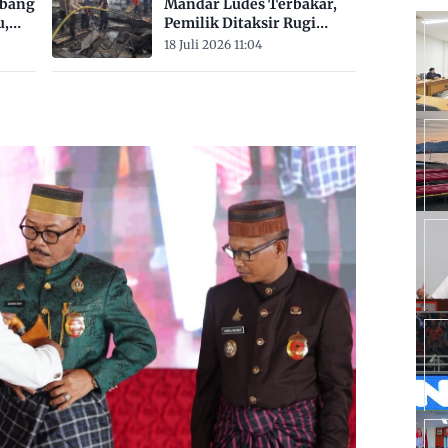
mbang
Mandar Ludes Terbakar,
u,
Pemilik Ditaksir Rugi
Rp200 Juta
18 Juli 2026 11:04