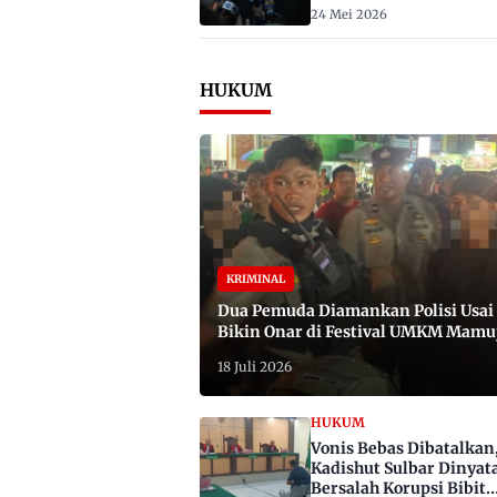
2029
24 Mei 2026
HUKUM
KRIMINAL
Dua Pemuda Diamankan Polisi Usai
Bikin Onar di Festival UMKM Mamu
Satu Bawa Badik
18 Juli 2026
HUKUM
Vonis Bebas Dibatalkan
Kadishut Sulbar Dinyat
Bersalah Korupsi Bibit