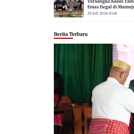
Tersangka Kasus Ta
Emas Ilegal di Mamuj
Satu ASN
29 Juli 2026 01:18
Berita Terbaru