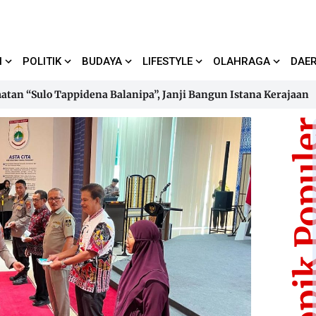
I
POLITIK
BUDAYA
LIFESTYLE
OLAHRAGA
DAE
ulo Tappidena Balanipa”, Janji Bangun Istana Kerajaan
Pem
ulo Tappidena Balanipa”, Janji Bangun Istana Kerajaan
Pem
Topik Pop