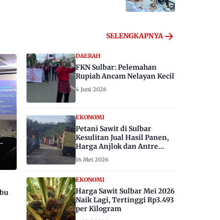
SELENGKAPNYA
DAERAH
FKN Sulbar: Pelemahan
Rupiah Ancam Nelayan Kecil
4 Juni 2026
EKONOMI
Petani Sawit di Sulbar
Kesulitan Jual Hasil Panen,
Harga Anjlok dan Antre
Berhari-hari
16 Mei 2026
EKONOMI
Harga Sawit Sulbar Mei 2026
ibu
Naik Lagi, Tertinggi Rp3.493
per Kilogram