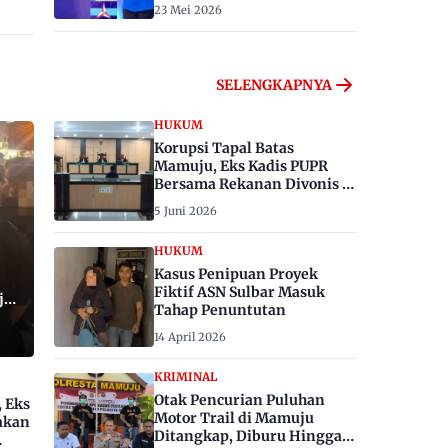
23 Mei 2026
SELENGKAPNYA
HUKUM
Korupsi Tapal Batas
Mamuju, Eks Kadis PUPR
Bersama Rekanan Divonis 6
dan 8 Tahun Penjara
5 Juni 2026
HUKUM
Kasus Penipuan Proyek
Fiktif ASN Sulbar Masuk
ju,
Tahap Penuntutan
14 April 2026
KRIMINAL
Otak Pencurian Puluhan
, Eks
Motor Trail di Mamuju
akan
Ditangkap, Diburu Hingga