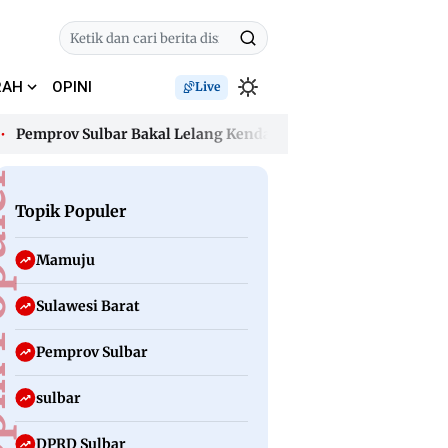
RAH
OPINI
Live
prov Sulbar Bakal Lelang Kendaraan Dinas dan Hapus Aset Tak 
prov Sulbar Bakal Lelang Kendaraan Dinas dan Hapus Aset Tak 
uler
Topik Populer
Mamuju
Sulawesi Barat
Pemprov Sulbar
sulbar
DPRD Sulbar