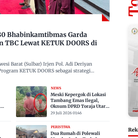
480 Bhabinkamtibmas Garda
n TBC Lewat KETUK DOORS di
si Barat (Sulbar) Irjen Pol. Adi Deriyan
 Program KETUK DOORS sebagai strategi
NEWS
Meski Kepergok di Lokasi
Tambang Emas Ilegal,
a
Oknum DPRD Toraja Utara
bak
Belum Jadi Tersangka
29 Juli 2026 01:46
PERISTIWA
Rek
Dua Rumah di Polewali