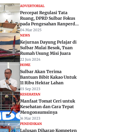
ADVERTORIAL
Percepat Regulasi Tata
Ruang, DPRD Sulbar Fokus
pada Pengesahan Ranperda
RTRW
04 Mar 2025
NEWS
Kejurnas Dayung Pelajar di
Sulbar Mulai Besok, Tuan
Rumah Usung Misi Juara
22 Jun 2024
HOME
Sulbar Akan Terima
Bantuan Bibit Kakao Untuk
11 Ribu Hektar Lahan
03 Sep 2023
KESEHATAN
Manfaat Tomat Ceri untuk
Kesehatan dan Cara Tepat
Mengonsumsinya
14 Mar 2023
PENDIDIKAN
Lulusan Diharap Kompeten