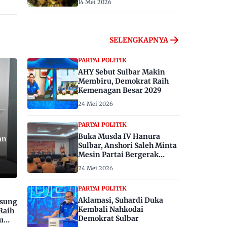
14 Mei 2026
SELENGKAPNYA
PARTAI POLITIK
AHY Sebut Sulbar Makin
Membiru, Demokrat Raih
Kemenagan Besar 2029
24 Mei 2026
PARTAI POLITIK
Buka Musda IV Hanura
an
Sulbar, Anshori Saleh Minta
Mesin Partai Bergerak
Menangkan Pemilu 2029
24 Mei 2026
PARTAI POLITIK
Aklamasi, Suhardi Duka
gsung
Kembali Nahkodai
Raih
Demokrat Sulbar
u