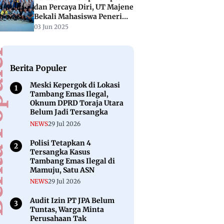
dan Percaya Diri, UT Majene
Bekali Mahasiswa Penerima
Beasiswa dengan Public
03 Jun 2025
Speaking
puler
Berita Populer
Meski Kepergok di Lokasi
Tambang Emas Ilegal,
Oknum DPRD Toraja Utara
Belum Jadi Tersangka
NEWS
29 Jul 2026
Polisi Tetapkan 4
Tersangka Kasus
Tambang Emas Ilegal di
Mamuju, Satu ASN
NEWS
29 Jul 2026
Audit Izin PT JPA Belum
Tuntas, Warga Minta
Perusahaan Tak