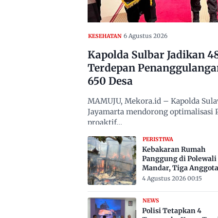
6 Agustus 2026
KESEHATAN
Kapolda Sulbar Jadikan 
Terdepan Penanggulanga
650 Desa
MAMUJU, Mekora.id – Kapolda Sulawe
Jayamarta mendorong optimalisasi
proaktif…
PERISTIWA
Kebakaran Rumah
Panggung di Polewali
Mandar, Tiga Anggot
Keluarga Tewas Terje
4 Agustus 2026 00:15
NEWS
Polisi Tetapkan 4