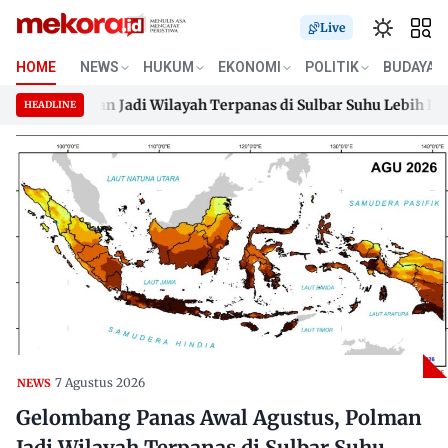
Live
HOME
NEWS
HUKUM
EKONOMI
POLITIK
BUDAYA
, Polman Jadi Wilayah Terpanas di Sulbar Suhu Lebih Dari 33 D
HEADLINE
, Polman Jadi Wilayah Terpanas di Sulbar Suhu Lebih Dari 33 D
Skip
to
content
7 Agustus 2026
NEWS
Gelombang Panas Awal Agustus, Polman
Jadi Wilayah Terpanas di Sulbar Suhu