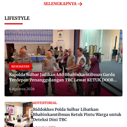
SELENGKAPNYA
LIFESTYLE
KESEHATAN
Kapolda Sulbar Jadikan 480 Bhabinkamtibmas Garda
Terdepan Penanggulangan TBC Lewat KETUK DOORS
di 650 Desa
6 Agustus 2026
ADVERTORIAL
Biddokkes Polda Sulbar Libatkan
Bhabinkamtibmas Ketuk Pintu Warga untuk
Deteksi Dini TBC