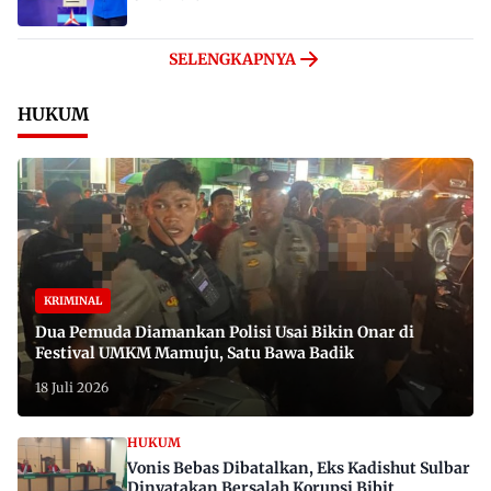
SELENGKAPNYA
HUKUM
KRIMINAL
Dua Pemuda Diamankan Polisi Usai Bikin Onar di
Festival UMKM Mamuju, Satu Bawa Badik
18 Juli 2026
HUKUM
Vonis Bebas Dibatalkan, Eks Kadishut Sulbar
Dinyatakan Bersalah Korupsi Bibit