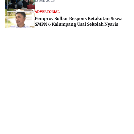
12 Feb 2025
ADVERTORIAL
Pemprov Sulbar Respons Ketakutan Siswa
SMPN 6 Kalumpang Usai Sekolah Nyaris
Tersapu Banjir
12 Apr 2025
Jl. Rajawali, Mamuju, Sulawesi Barat, 91515
082293842888
mekoramedia@gmail.com
Tentang kami
Redaksi
Disclaimer
Privacy Policy
Kode Etik Jurnalistik
Pedoman Media Siber