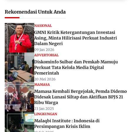
Rekomendasi Untuk Anda
NASIONAL
GMNI Kritik Ketergantungan Investasi
Asing, Minta Hilirisasi Perkuat Industri
Dalam Negeri
09 Jan 2026
ADVERTORIAL
Diskominfo Sulbar dan Pemkab Mamuju
Perkuat Tata Kelola Media Digital
Pemerintah
20 Mei 2026
MAMASA
Mamasa Kembali Bergejolak, Pemda Didemo
Didesak Lunasi Siltap dan Aktifkan BPJS 21
Ribu Warga
23 Jan 2025
LINGKUNGAN
Malaqbi Institute : Indonesia di
Persimpangan Krisis Iklim