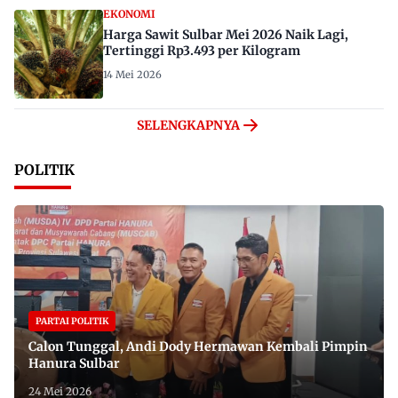
EKONOMI
Harga Sawit Sulbar Mei 2026 Naik Lagi,
Tertinggi Rp3.493 per Kilogram
14 Mei 2026
SELENGKAPNYA
POLITIK
PARTAI POLITIK
Calon Tunggal, Andi Dody Hermawan Kembali Pimpin
Hanura Sulbar
24 Mei 2026