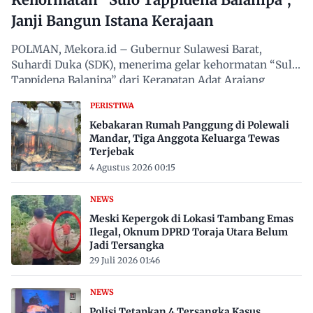
Janji Bangun Istana Kerajaan
POLMAN, Mekora.id – Gubernur Sulawesi Barat,
Suhardi Duka (SDK), menerima gelar kehormatan “Sulo
Tappidena Balanipa” dari Kerapatan Adat Arajang
Balanipa…
PERISTIWA
Kebakaran Rumah Panggung di Polewali
Mandar, Tiga Anggota Keluarga Tewas
Terjebak
4 Agustus 2026 00:15
NEWS
Meski Kepergok di Lokasi Tambang Emas
Ilegal, Oknum DPRD Toraja Utara Belum
Jadi Tersangka
29 Juli 2026 01:46
NEWS
Polisi Tetapkan 4 Tersangka Kasus