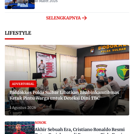
10 Maret 2026
SELENGKAPNYA
LIFESTYLE
ADVERTORIAL
Biddokkes Polda Sulbar Libatkan Bhabinkamtibmas
Ketuk Pintu Warga untuk Deteksi Dini TBC
1 Agustus 2026
SOSOK
Akhir Sebuah Era, Cristiano Ronaldo Resmi