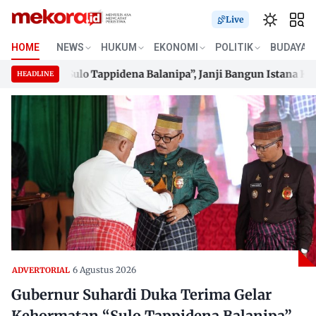
Live
HOME
NEWS
HUKUM
EKONOMI
POLITIK
BUDAYA
matan “Sulo Tappidena Balanipa”, Janji Bangun Istana Keraja
HEADLINE
matan “Sulo Tappidena Balanipa”, Janji Bangun Istana Keraja
Skip
to
content
6 Agustus 2026
ADVERTORIAL
Gubernur Suhardi Duka Terima Gelar
Kehormatan “Sulo Tappidena Balanipa”,