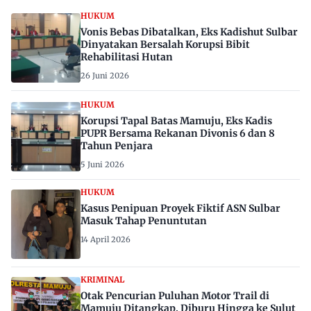
HUKUM
Vonis Bebas Dibatalkan, Eks Kadishut Sulbar
Dinyatakan Bersalah Korupsi Bibit
Rehabilitasi Hutan
26 Juni 2026
HUKUM
Korupsi Tapal Batas Mamuju, Eks Kadis
PUPR Bersama Rekanan Divonis 6 dan 8
Tahun Penjara
5 Juni 2026
HUKUM
Kasus Penipuan Proyek Fiktif ASN Sulbar
Masuk Tahap Penuntutan
14 April 2026
KRIMINAL
Otak Pencurian Puluhan Motor Trail di
Mamuju Ditangkap, Diburu Hingga ke Sulut