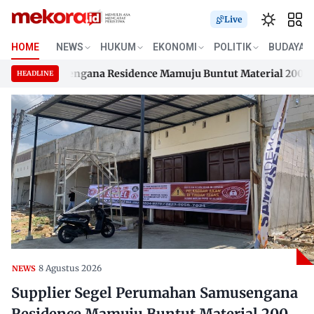
Live
HOME
NEWS
HUKUM
EKONOMI
POLITIK
BUDAYA
an Samusengana Residence Mamuju Buntut Material 200 Juta B
HEADLINE
an Samusengana Residence Mamuju Buntut Material 200 Juta B
Skip
to
content
8 Agustus 2026
NEWS
Supplier Segel Perumahan Samusengana
Residence Mamuju Buntut Material 200