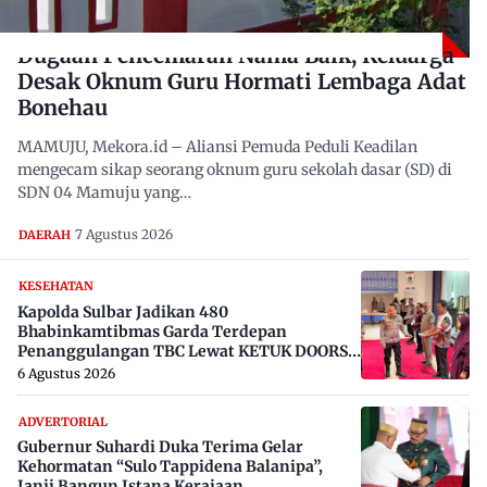
Dugaan Pencemaran Nama Baik, Keluarga
Desak Oknum Guru Hormati Lembaga Adat
Bonehau
MAMUJU, Mekora.id – Aliansi Pemuda Peduli Keadilan
mengecam sikap seorang oknum guru sekolah dasar (SD) di
SDN 04 Mamuju yang…
7 Agustus 2026
DAERAH
KESEHATAN
Kapolda Sulbar Jadikan 480
Bhabinkamtibmas Garda Terdepan
Penanggulangan TBC Lewat KETUK DOORS
di 650 Desa
6 Agustus 2026
ADVERTORIAL
Gubernur Suhardi Duka Terima Gelar
Kehormatan “Sulo Tappidena Balanipa”,
Janji Bangun Istana Kerajaan