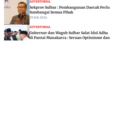
ADVERTORIAL
Sekprov Sulbar : Pembangunan Daerah Perlu
Sumbangsi Semua Pihak
29 Feb 2024
ADVERTORIAL
Gubernur dan Wagub Sulbar Salat Idul Adha
di Pantai Manakarra : Seruan Optimisme dan
Keteladanan
06 Jun 2025
Jl. Rajawali, Mamuju, Sulawesi Barat, 91515
082293842888
mekoramedia@gmail.com