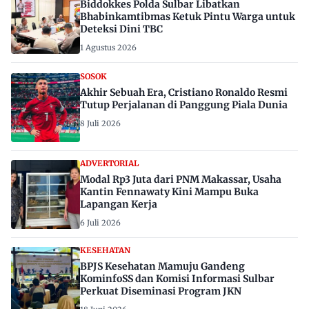
Biddokkes Polda Sulbar Libatkan
Bhabinkamtibmas Ketuk Pintu Warga untuk
Deteksi Dini TBC
1 Agustus 2026
SOSOK
Akhir Sebuah Era, Cristiano Ronaldo Resmi
Tutup Perjalanan di Panggung Piala Dunia
8 Juli 2026
ADVERTORIAL
Modal Rp3 Juta dari PNM Makassar, Usaha
Kantin Fennawaty Kini Mampu Buka
Lapangan Kerja
6 Juli 2026
KESEHATAN
BPJS Kesehatan Mamuju Gandeng
KominfoSS dan Komisi Informasi Sulbar
Perkuat Diseminasi Program JKN