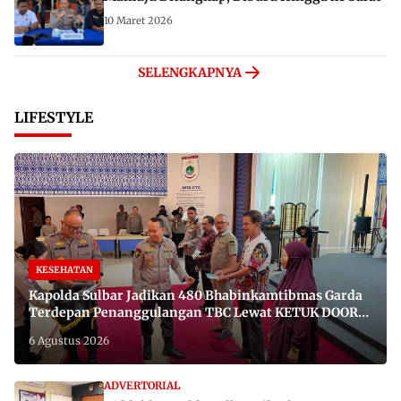
10 Maret 2026
SELENGKAPNYA
LIFESTYLE
KESEHATAN
Kapolda Sulbar Jadikan 480 Bhabinkamtibmas Garda
Terdepan Penanggulangan TBC Lewat KETUK DOORS
di 650 Desa
6 Agustus 2026
ADVERTORIAL