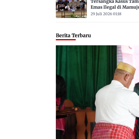
Tersangka Kasus Ta
Emas Ilegal di Mamuj
Satu ASN
29 Juli 2026 01:18
Berita Terbaru