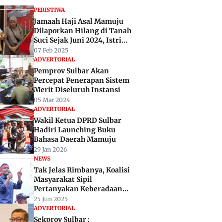
PERISTIWA
Jamaah Haji Asal Mamuju
Dilaporkan Hilang di Tanah
Suci Sejak Juni 2024, Istri
Tuntut Travel ALK
07 Feb 2025
ADVERTORIAL
Pemprov Sulbar Akan
Percepat Penerapan Sistem
Merit Diseluruh Instansi
05 Mar 2024
ADVERTORIAL
Wakil Ketua DPRD Sulbar
Hadiri Launching Buku
Bahasa Daerah Mamuju
29 Jan 2026
NEWS
Tak Jelas Rimbanya, Koalisi
Masyarakat Sipil
Pertanyakan Keberadaan
Tim Evaluasi Izin
25 Jun 2025
Pertambangan Sulbar
ADVERTORIAL
Sekprov Sulbar :