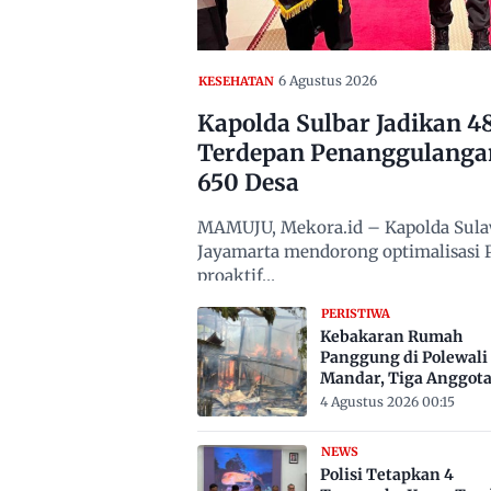
6 Agustus 2026
KESEHATAN
Kapolda Sulbar Jadikan 
Terdepan Penanggulanga
650 Desa
MAMUJU, Mekora.id – Kapolda Sulawe
Jayamarta mendorong optimalisasi
proaktif…
PERISTIWA
Kebakaran Rumah
Panggung di Polewali
Mandar, Tiga Anggot
Keluarga Tewas Terje
4 Agustus 2026 00:15
NEWS
Polisi Tetapkan 4