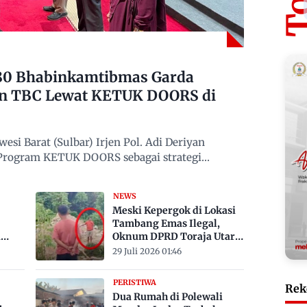
480 Bhabinkamtibmas Garda
n TBC Lewat KETUK DOORS di
si Barat (Sulbar) Irjen Pol. Adi Deriyan
 Program KETUK DOORS sebagai strategi
NEWS
Meski Kepergok di Lokasi
Tambang Emas Ilegal,
a
Oknum DPRD Toraja Utara
bak
Belum Jadi Tersangka
29 Juli 2026 01:46
PERISTIWA
Rek
Dua Rumah di Polewali