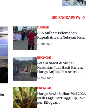
SELENGKAPNYA
DAERAH
FKN Sulbar: Pelemahan
Rupiah Ancam Nelayan Kecil
4 Juni 2026
EKONOMI
Petani Sawit di Sulbar
Kesulitan Jual Hasil Panen,
Harga Anjlok dan Antre
Berhari-hari
16 Mei 2026
EKONOMI
Harga Sawit Sulbar Mei 2026
ibu
Naik Lagi, Tertinggi Rp3.493
per Kilogram