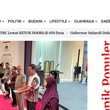
I
POLITIK
BUDAYA
LIFESTYLE
OLAHRAGA
DAE
ewat KETUK DOORS di 650 Desa
Gubernur Suhardi Duka Terim
ewat KETUK DOORS di 650 Desa
Gubernur Suhardi Duka Terim
Topik Pop