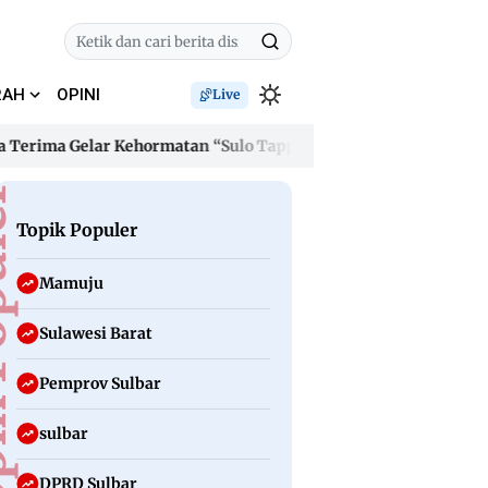
RAH
OPINI
Live
a Gelar Kehormatan “Sulo Tappidena Balanipa”, Janji Bangun I
a Gelar Kehormatan “Sulo Tappidena Balanipa”, Janji Bangun I
uler
Topik Populer
Mamuju
Sulawesi Barat
Pemprov Sulbar
sulbar
DPRD Sulbar