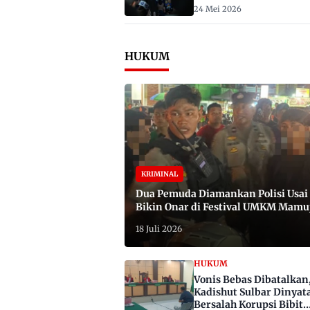
2029
24 Mei 2026
HUKUM
KRIMINAL
Dua Pemuda Diamankan Polisi Usai
Bikin Onar di Festival UMKM Mamu
Satu Bawa Badik
18 Juli 2026
HUKUM
Vonis Bebas Dibatalkan
Kadishut Sulbar Dinyat
Bersalah Korupsi Bibit