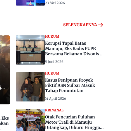
23 Mei 2026
SELENGKAPNYA
HUKUM
Korupsi Tapal Batas
Mamuju, Eks Kadis PUPR
Bersama Rekanan Divonis 6
dan 8 Tahun Penjara
5 Juni 2026
HUKUM
Kasus Penipuan Proyek
Fiktif ASN Sulbar Masuk
ju,
Tahap Penuntutan
14 April 2026
KRIMINAL
Otak Pencurian Puluhan
, Eks
Motor Trail di Mamuju
akan
Ditangkap, Diburu Hingga