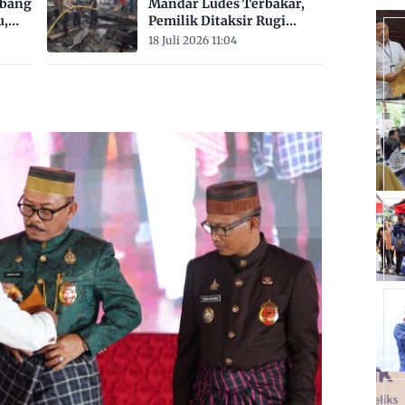
mbang
Mandar Ludes Terbakar,
u,
Pemilik Ditaksir Rugi
Rp200 Juta
18 Juli 2026 11:04