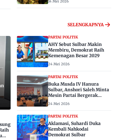
14 Mei 2026
SELENGKAPNYA
PARTAI POLITIK
AHY Sebut Sulbar Makin
Membiru, Demokrat Raih
Kemenagan Besar 2029
24 Mei 2026
PARTAI POLITIK
Buka Musda IV Hanura
an
Sulbar, Anshori Saleh Minta
Mesin Partai Bergerak
Menangkan Pemilu 2029
24 Mei 2026
PARTAI POLITIK
Aklamasi, Suhardi Duka
gsung
Kembali Nahkodai
Raih
Demokrat Sulbar
u