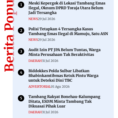
MAMASA
Guru di Mamasa Mulai Aksi Mogok Kerja
16 Jan 2024
ADVERTORIAL
Wawali Agus Haris Dampingi Penilaian
Perpustakaan PUBERTAS Berbas Pantai
25 Jul 2025
NEWS
Petani Menjerit, Harga Sawit di Sulbar
Makin Anjlok Turun Rp1.000 per Kilogram
23 Mei 2026
Berita Populer
Meski Kepergok di Lokasi Tambang Emas
Ilegal, Oknum DPRD Toraja Utara Belum