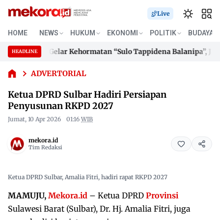
Live
HOME
NEWS
HUKUM
EKONOMI
POLITIK
BUDAYA
Ketua DPRD
a Terima Gelar Kehormatan “Sulo Tappidena Balanipa”, Janji B
HEADLINE
Sulbar
Skip
Hadiri
a Terima Gelar Kehormatan “Sulo Tappidena Balanipa”, Janji B
to
ADVERTORIAL
Persiapan
content
Penyusunan
Ketua DPRD Sulbar Hadiri Persiapan
RKPD 2027
Penyusunan RKPD 2027
Jumat, 10 Apr 2026
01:16
WIB
mekora.id
Tim Redaksi
Ketua DPRD Sulbar, Amalia Fitri, hadiri rapat RKPD 2027
MAMUJU,
Mekora.id
– Ketua DPRD
Provinsi
Sulawesi Barat (Sulbar), Dr. Hj. Amalia Fitri, juga