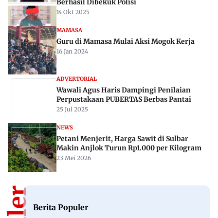
Rekomendasi Untuk Anda
PERISTIWA
Rem Blong, Tiga Truk di Jembatan Bolong
Mamuju Alami Kecelakaan Beruntun
19 Mei 2026
PERISTIWA
Dua Pelaku Pencurian Dompeng di Kalukku
Berhasil Dibekuk Polisi
14 Okt 2025