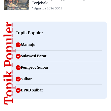
Terjebak
4 Agustus 2026 00:15
Topik Populer
Topik Populer
Mamuju
Sulawesi Barat
Pemprov Sulbar
sulbar
DPRD Sulbar