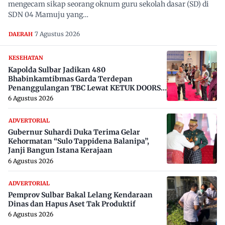
mengecam sikap seorang oknum guru sekolah dasar (SD) di
SDN 04 Mamuju yang…
7 Agustus 2026
DAERAH
KESEHATAN
Kapolda Sulbar Jadikan 480
Bhabinkamtibmas Garda Terdepan
Penanggulangan TBC Lewat KETUK DOORS
di 650 Desa
6 Agustus 2026
ADVERTORIAL
Gubernur Suhardi Duka Terima Gelar
Kehormatan “Sulo Tappidena Balanipa”,
Janji Bangun Istana Kerajaan
6 Agustus 2026
ADVERTORIAL
Pemprov Sulbar Bakal Lelang Kendaraan
Dinas dan Hapus Aset Tak Produktif
6 Agustus 2026