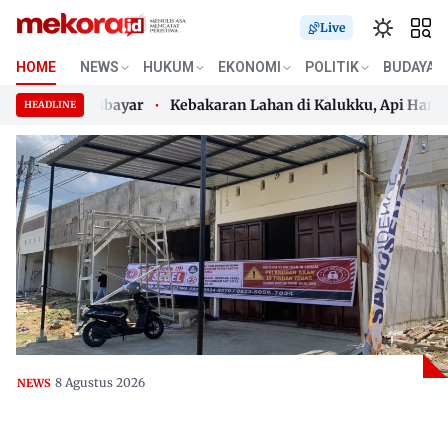
Live
HOME
NEWS
HUKUM
EKONOMI
POLITIK
BUDAYA
a Belum Dibayar
Kebakaran Lahan di Kalukku, Api Hangusk
HEADLINE
a Belum Dibayar
Skip
Kebakaran Lahan di Kalukku, Api Hangusk
to
content
8 Agustus 2026
NEWS