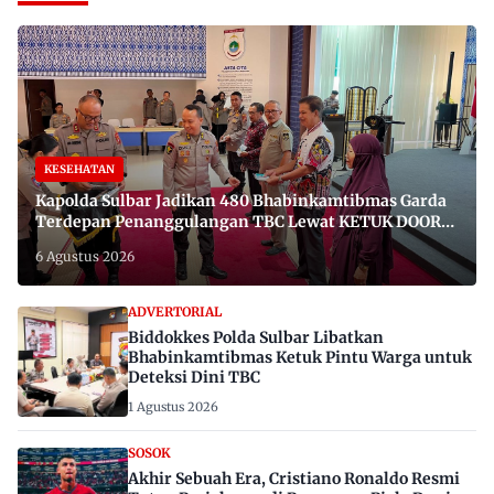
KESEHATAN
Kapolda Sulbar Jadikan 480 Bhabinkamtibmas Garda
Terdepan Penanggulangan TBC Lewat KETUK DOORS
di 650 Desa
6 Agustus 2026
ADVERTORIAL
Biddokkes Polda Sulbar Libatkan
Bhabinkamtibmas Ketuk Pintu Warga untuk
Deteksi Dini TBC
1 Agustus 2026
SOSOK
Akhir Sebuah Era, Cristiano Ronaldo Resmi