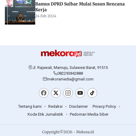
Bamus DPRD Sulbar Mulai Susun Rencana
Kerja
24 Feb 2024
Jl. Rajawali, Mamuju, Sulawesi Barat, 91515
082293842888
mekoramedia@gmail.com
Tentang kami
Redaksi
Disclaimer
Privacy Policy
Kode Etik Jurnalistik
Pedoman Media Siber
Copyright©2026 - Mekora.id