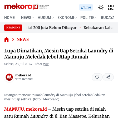
Live
Lupa
HOME
NEWS
HUKUM
EKONOMI
POLITIK
BUDAYA
Dimatikan,
tut Material 200 Juta Belum Dibayar
Kebakaran Lahan di 
Mesin Uap
HEADLINE
Skip
Setrika
tut Material 200 Juta Belum Dibayar
Kebakaran Lahan di 
Laundry di
to
NEWS
Mamuju
content
Lupa Dimatikan, Mesin Uap Setrika Laundry di
Meledak
Jebol Atap
Mamuju Meledak Jebol Atap Rumah
Rumah
Selasa, 23 Jul 2024
16:21
WIB
mekora.id
Tim Redaksi
Ruangan mencuci rumah laundry di Mamuju jebol setelah ledakan
mesin uap setrika. (Foto : Mekora.id)
MAMUJU, mekora.id
– Mesin uap setrika di salah
satu Rumah
Laundry
, di Jl. Bau Massepe, Kelurahan