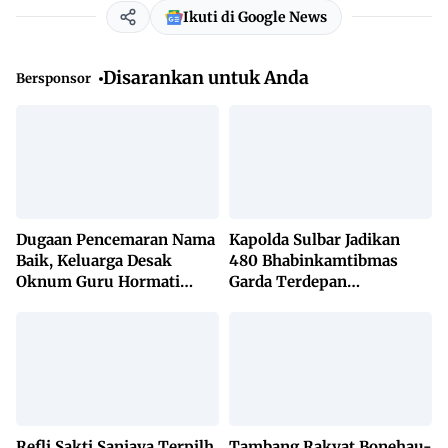
Ikuti di Google News
Disarankan untuk Anda
Bersponsor
Dugaan Pencemaran Nama
Kapolda Sulbar Jadikan
Baik, Keluarga Desak
480 Bhabinkamtibmas
Oknum Guru Hormati
Garda Terdepan
Lembaga Adat Bonehau
Penanggulangan TBC
Lewat KETUK DOORS di
650 Desa
Refli Sakti Sanjaya Terpilh
Tambang Rakyat Bonehau-