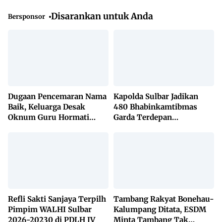
Disarankan untuk Anda
Bersponsor
Dugaan Pencemaran Nama
Kapolda Sulbar Jadikan
Baik, Keluarga Desak
480 Bhabinkamtibmas
Oknum Guru Hormati
Garda Terdepan
Lembaga Adat Bonehau
Penanggulangan TBC
Lewat KETUK DOORS di
650 Desa
Refli Sakti Sanjaya Terpilh
Tambang Rakyat Bonehau-
Pimpim WALHI Sulbar
Kalumpang Ditata, ESDM
2026-20230 di PDLH IV
Minta Tambang Tak