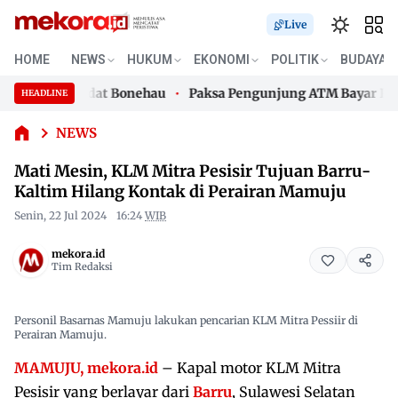
Mati
Live
Mesin,
KLM
HOME
NEWS
HUKUM
EKONOMI
POLITIK
BUDAYA
Mitra
Lembaga Adat Bonehau
Paksa Pengunjung ATM Bayar Parkir,
Pesisir
HEADLINE
Skip
Tujuan
Lembaga Adat Bonehau
Paksa Pengunjung ATM Bayar Parkir,
Barru-
to
NEWS
Kaltim
content
Mati Mesin, KLM Mitra Pesisir Tujuan Barru-
Hilang
Kontak
Kaltim Hilang Kontak di Perairan Mamuju
di
Senin, 22 Jul 2024
16:24
WIB
Perairan
Mamuju
mekora.id
Tim Redaksi
Personil Basarnas Mamuju lakukan pencarian KLM Mitra Pessiir di
Perairan Mamuju.
MAMUJU, mekora.id
– Kapal motor KLM Mitra
Pesisir yang berlayar dari
Barru
, Sulawesi Selatan