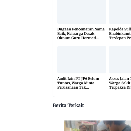
Dugaan Pencemaran Nama
Kapolda Sul
Baik, Keluarga Desak
Bhabinkamt
Oknum Guru Hormati
Terdepan P
Lembaga Adat Bonehau
TBC Lewat 
di 650 Desa
Audit Izin PT JPA Belum
Akses Jalan
Tuntas, Warga Minta
Warga Sakit
Perusahaan Tak
Terpaksa Di
Beraktivitas
10 Kilomete
Berita Terkait