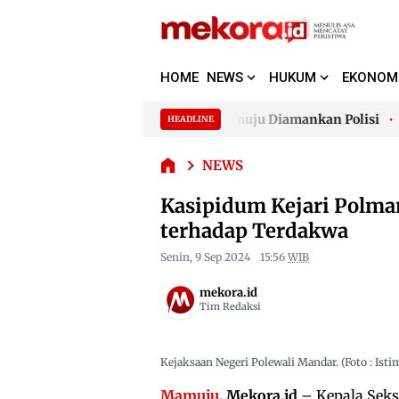
HOME
NEWS
HUKUM
EKONOM
Kasipidum
Kejari
g ATM Bayar Parkir, Jukir di Mamuju Diamankan Polisi
Gelo
HEADLINE
Polman
Skip
Dilaporkan
to
g ATM Bayar Parkir, Jukir di Mamuju Diamankan Polisi
Gelo
atas
NEWS
content
Dugaan
Kasipidum Kejari Polma
Pemerasan
terhadap
terhadap Terdakwa
Terdakwa
Senin, 9 Sep 2024
15:56
WIB
mekora.id
Tim Redaksi
Kejaksaan Negeri Polewali Mandar. (Foto : Ist
Mamuju
, Mekora.id
– Kepala Seks