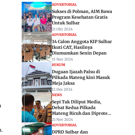
ADVERTORIAL
Sukses di Polman, AIM Bawa
Program Kesehatan Gratis
Untuk Sulbar
21 Okt 2024
ADVERTORIAL
34 Calon Anggota KIP Sulbar
Ikuti CAT, Hasilnya
Diumumkan Senin Depan
15 Nov 2024
HUKUM
Dugaan Ijazah Palsu di
Pilkada Mateng kini Masuk
Meja Jaksa
12 Des 2024
NEWS
Sepi Tak Diliput Media,
n
Debat Kedua Pilkada
Mateng Ricuh dan Diprotes
Pendukung Paslon
21 Nov 2024
ADVERTORIAL
n.
DPRD Sulbar dan