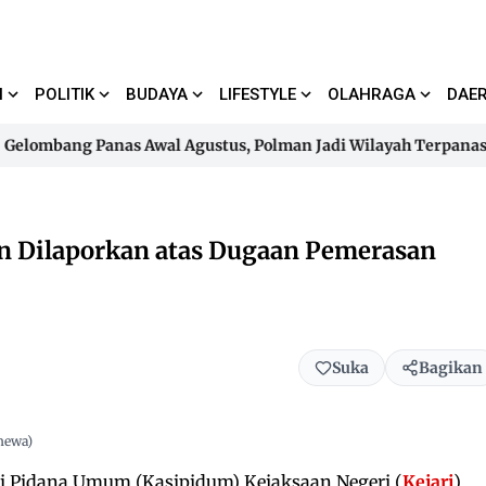
I
POLITIK
BUDAYA
LIFESTYLE
OLAHRAGA
DAE
mbang Panas Awal Agustus, Polman Jadi Wilayah Terpanas di Sul
mbang Panas Awal Agustus, Polman Jadi Wilayah Terpanas di Sul
n Dilaporkan atas Dugaan Pemerasan
Suka
Bagikan
imewa)
i Pidana Umum (Kasipidum) Kejaksaan Negeri (
Kejari
)