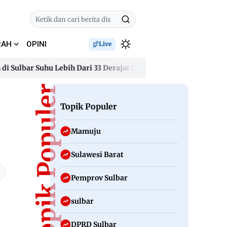
RAH
OPINI
Live
bar Suhu Lebih Dari 33 Derajat Celsius
Kapolda Sulbar Jad
bar Suhu Lebih Dari 33 Derajat Celsius
Topik Populer
Kapolda Sulbar Jad
Topik Populer
Mamuju
Sulawesi Barat
Pemprov Sulbar
sulbar
DPRD Sulbar