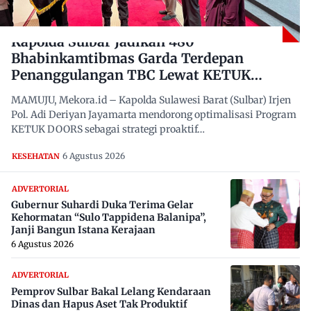
Kapolda Sulbar Jadikan 480
Bhabinkamtibmas Garda Terdepan
Penanggulangan TBC Lewat KETUK
DOORS di 650 Desa
MAMUJU, Mekora.id – Kapolda Sulawesi Barat (Sulbar) Irjen
Pol. Adi Deriyan Jayamarta mendorong optimalisasi Program
KETUK DOORS sebagai strategi proaktif…
6 Agustus 2026
KESEHATAN
ADVERTORIAL
Gubernur Suhardi Duka Terima Gelar
Kehormatan “Sulo Tappidena Balanipa”,
Janji Bangun Istana Kerajaan
6 Agustus 2026
ADVERTORIAL
Pemprov Sulbar Bakal Lelang Kendaraan
Dinas dan Hapus Aset Tak Produktif