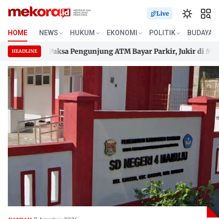
Live
HOME
NEWS
HUKUM
EKONOMI
POLITIK
BUDAYA
nehau
Paksa Pengunjung ATM Bayar Parkir, Jukir di Mamuju
HEADLINE
nehau
Skip
Paksa Pengunjung ATM Bayar Parkir, Jukir di Mamuju
to
content