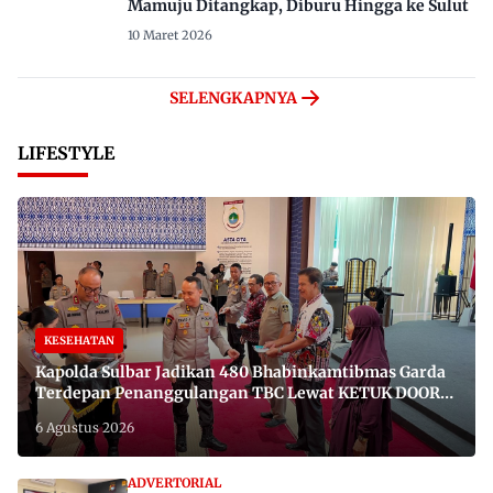
Mamuju Ditangkap, Diburu Hingga ke Sulut
10 Maret 2026
SELENGKAPNYA
LIFESTYLE
KESEHATAN
Kapolda Sulbar Jadikan 480 Bhabinkamtibmas Garda
Terdepan Penanggulangan TBC Lewat KETUK DOORS
di 650 Desa
6 Agustus 2026
ADVERTORIAL