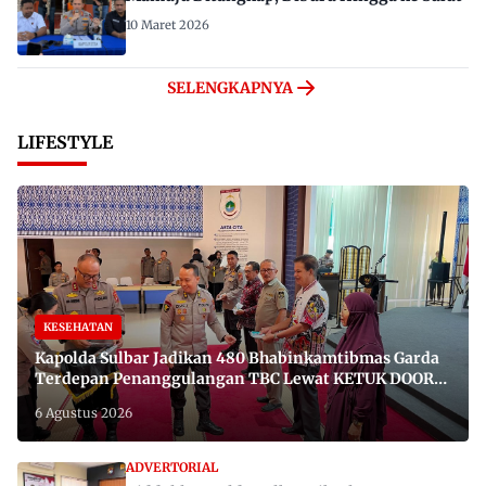
10 Maret 2026
SELENGKAPNYA
LIFESTYLE
KESEHATAN
Kapolda Sulbar Jadikan 480 Bhabinkamtibmas Garda
Terdepan Penanggulangan TBC Lewat KETUK DOORS
di 650 Desa
6 Agustus 2026
ADVERTORIAL