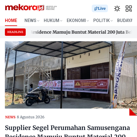
Live
HOME
NEWS
HUKUM
EKONOMI
POLITIK
BUDAYA
engana Residence Mamuju Buntut Material 200 Juta Belum Dib
HEADLINE
engana Residence Mamuju Buntut Material 200 Juta Belum Dib
Skip
to
content
8 Agustus 2026
NEWS
Supplier Segel Perumahan Samusengana
Residence Mamuju Buntut Material 200