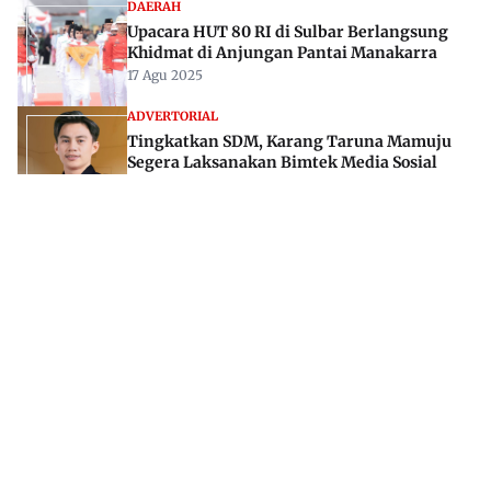
DAERAH
Upacara HUT 80 RI di Sulbar Berlangsung
Khidmat di Anjungan Pantai Manakarra
17 Agu 2025
ADVERTORIAL
Tingkatkan SDM, Karang Taruna Mamuju
Segera Laksanakan Bimtek Media Sosial
03 Jul 2024
Jl. Rajawali, Mamuju, Sulawesi Barat, 91515
082293842888
mekoramedia@gmail.com