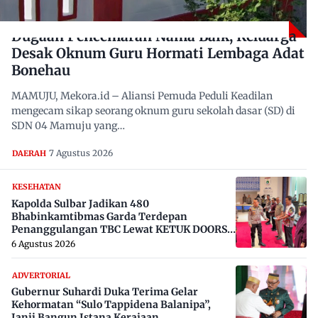
Dugaan Pencemaran Nama Baik, Keluarga
Desak Oknum Guru Hormati Lembaga Adat
Bonehau
MAMUJU, Mekora.id – Aliansi Pemuda Peduli Keadilan
mengecam sikap seorang oknum guru sekolah dasar (SD) di
SDN 04 Mamuju yang…
7 Agustus 2026
DAERAH
KESEHATAN
Kapolda Sulbar Jadikan 480
Bhabinkamtibmas Garda Terdepan
Penanggulangan TBC Lewat KETUK DOORS
di 650 Desa
6 Agustus 2026
ADVERTORIAL
Gubernur Suhardi Duka Terima Gelar
Kehormatan “Sulo Tappidena Balanipa”,
Janji Bangun Istana Kerajaan