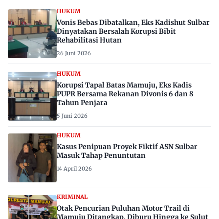
HUKUM
Vonis Bebas Dibatalkan, Eks Kadishut Sulbar
Dinyatakan Bersalah Korupsi Bibit
Rehabilitasi Hutan
26 Juni 2026
HUKUM
Korupsi Tapal Batas Mamuju, Eks Kadis
PUPR Bersama Rekanan Divonis 6 dan 8
Tahun Penjara
5 Juni 2026
HUKUM
Kasus Penipuan Proyek Fiktif ASN Sulbar
Masuk Tahap Penuntutan
14 April 2026
KRIMINAL
Otak Pencurian Puluhan Motor Trail di
Mamuju Ditangkap, Diburu Hingga ke Sulut