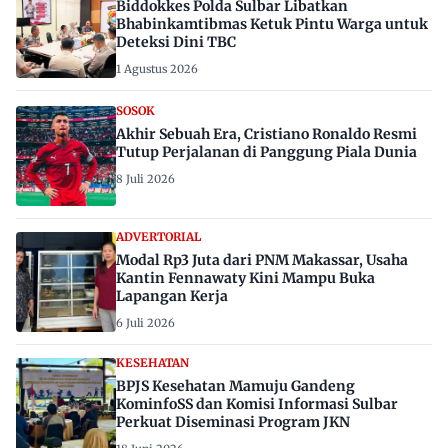
Biddokkes Polda Sulbar Libatkan
Bhabinkamtibmas Ketuk Pintu Warga untuk
Deteksi Dini TBC
1 Agustus 2026
SOSOK
Akhir Sebuah Era, Cristiano Ronaldo Resmi
Tutup Perjalanan di Panggung Piala Dunia
8 Juli 2026
ADVERTORIAL
Modal Rp3 Juta dari PNM Makassar, Usaha
Kantin Fennawaty Kini Mampu Buka
Lapangan Kerja
6 Juli 2026
KESEHATAN
BPJS Kesehatan Mamuju Gandeng
KominfoSS dan Komisi Informasi Sulbar
Perkuat Diseminasi Program JKN