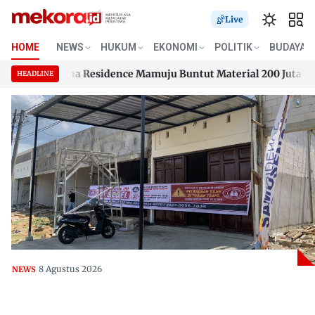
Live
HOME
NEWS
HUKUM
EKONOMI
POLITIK
BUDAYA
musengana Residence Mamuju Buntut Material 200 Juta Belum 
HEADLINE
musengana Residence Mamuju Buntut Material 200 Juta Belum 
Skip
to
content
8 Agustus 2026
NEWS