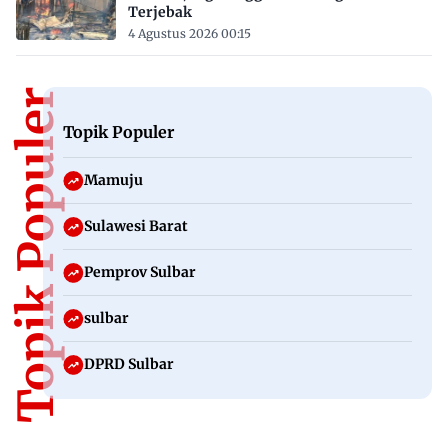
Terjebak
4 Agustus 2026 00:15
Topik Populer
Topik Populer
Mamuju
Sulawesi Barat
Pemprov Sulbar
sulbar
DPRD Sulbar