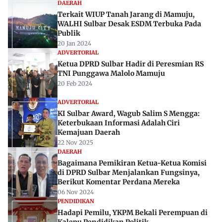
DAERAH
Terkait WIUP Tanah Jarang di Mamuju,
WALHI Sulbar Desak ESDM Terbuka Pada
Publik
20 Jan 2024
ADVERTORIAL
Ketua DPRD Sulbar Hadir di Peresmian RS
TNI Punggawa Malolo Mamuju
20 Feb 2024
ADVERTORIAL
KI Sulbar Award, Wagub Salim S Mengga:
Keterbukaan Informasi Adalah Ciri
Kemajuan Daerah
22 Nov 2025
DAERAH
Bagaimana Pemikiran Ketua-Ketua Komisi
di DPRD Sulbar Menjalankan Fungsinya,
Berikut Komentar Perdana Mereka
06 Nov 2024
PENDIDIKAN
Hadapi Pemilu, YKPM Bekali Perempuan di
Kalepu Pendidikan Politik