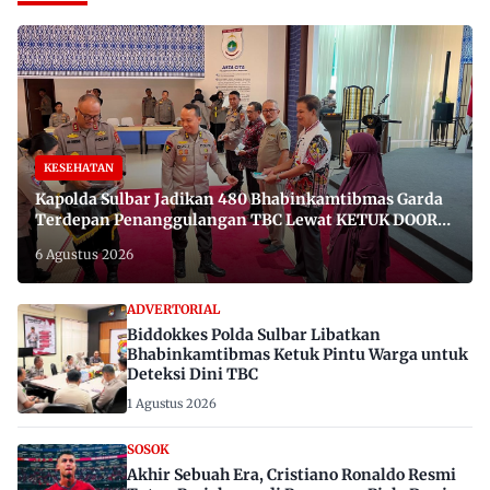
KESEHATAN
Kapolda Sulbar Jadikan 480 Bhabinkamtibmas Garda
Terdepan Penanggulangan TBC Lewat KETUK DOORS
di 650 Desa
6 Agustus 2026
ADVERTORIAL
Biddokkes Polda Sulbar Libatkan
Bhabinkamtibmas Ketuk Pintu Warga untuk
Deteksi Dini TBC
1 Agustus 2026
SOSOK
Akhir Sebuah Era, Cristiano Ronaldo Resmi