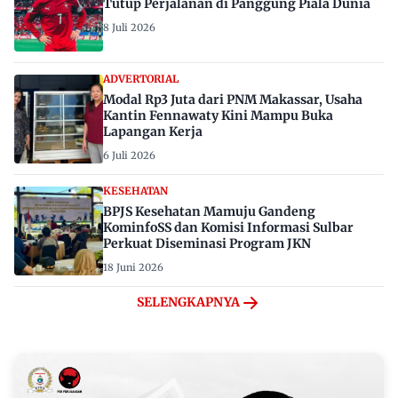
Tutup Perjalanan di Panggung Piala Dunia
8 Juli 2026
ADVERTORIAL
Modal Rp3 Juta dari PNM Makassar, Usaha
Kantin Fennawaty Kini Mampu Buka
Lapangan Kerja
6 Juli 2026
KESEHATAN
BPJS Kesehatan Mamuju Gandeng
KominfoSS dan Komisi Informasi Sulbar
Perkuat Diseminasi Program JKN
18 Juni 2026
SELENGKAPNYA