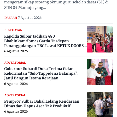
mengecam sikap seorang oknum guru sekolah dasar (SD) di
SDN 04 Mamuju yang…
7 Agustus 2026
DAERAH
KESEHATAN
Kapolda Sulbar Jadikan 480
Bhabinkamtibmas Garda Terdepan
Penanggulangan TBC Lewat KETUK DOORS
di 650 Desa
6 Agustus 2026
ADVERTORIAL
Gubernur Suhardi Duka Terima Gelar
Kehormatan “Sulo Tappidena Balanipa”,
Janji Bangun Istana Kerajaan
6 Agustus 2026
ADVERTORIAL
Pemprov Sulbar Bakal Lelang Kendaraan
Dinas dan Hapus Aset Tak Produktif
6 Agustus 2026