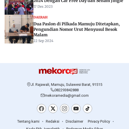
2024 Dengan Car Free Day dan Senam Jingle
17 Des 2023
DAERAH
Dua Paslon di Pilkada Mamuju Ditetapkan,
Pengundian Nomor Urut Menyusul Besok
Malam
22 Sep 2024
Jl. Rajawali, Mamuju, Sulawesi Barat, 91515
082293842888
mekoramedia@gmail.com
Tentang kami
Redaksi
Disclaimer
Privacy Policy
Kode Etik Jurnalistik
Pedoman Media Siber