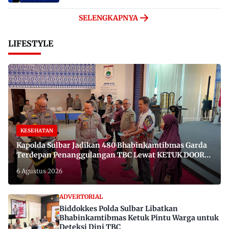
SELENGKAPNYA
LIFESTYLE
KESEHATAN
Kapolda Sulbar Jadikan 480 Bhabinkamtibmas Garda
Terdepan Penanggulangan TBC Lewat KETUK DOORS
di 650 Desa
6 Agustus 2026
ADVERTORIAL
Biddokkes Polda Sulbar Libatkan
Bhabinkamtibmas Ketuk Pintu Warga untuk
Deteksi Dini TBC