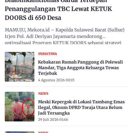
Penanggulangan TBC Lewat KETUK
DOORS di 650 Desa
MAMUJU, Mekora.id – Kapolda Sulawesi Barat (Sulbar)
Irjen Pol. Adi Deriyan Jayamarta mendorong
optimalisasi Program KETUK DOORS sebagai strategi
proaktif…
PERISTIWA
Kebakaran Rumah Panggung di Polewali
Mandar, Tiga Anggota Keluarga Tewas
Terjebak
4 Agustus 2026 00:15
NEWS
Meski Kepergok di Lokasi Tambang Emas
Ilegal, Oknum DPRD Toraja Utara Belum
Jadi Tersangka
29 Juli 2026 01:46
NEWS