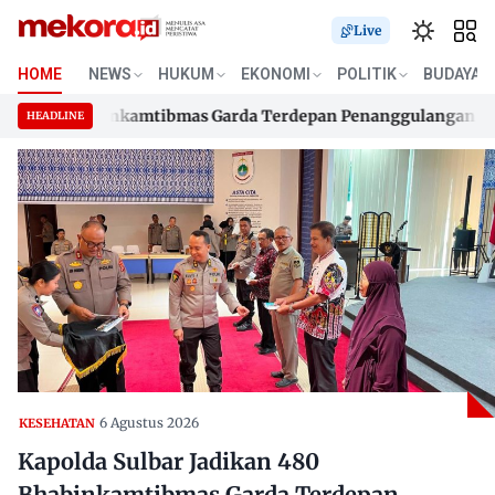
Live
HOME
NEWS
HUKUM
EKONOMI
POLITIK
BUDAYA
 480 Bhabinkamtibmas Garda Terdepan Penanggulangan TBC Le
HEADLINE
 480 Bhabinkamtibmas Garda Terdepan Penanggulangan TBC Le
Skip
to
content
6 Agustus 2026
KESEHATAN
Kapolda Sulbar Jadikan 480
Bhabinkamtibmas Garda Terdepan