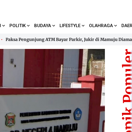
I
POLITIK
BUDAYA
LIFESTYLE
OLAHRAGA
DAE
a Pengunjung ATM Bayar Parkir, Jukir di Mamuju Diamankan Po
a Pengunjung ATM Bayar Parkir, Jukir di Mamuju Diamankan Po
Topik Pop