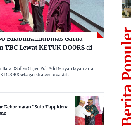
Berita Po
480 Bhabinkamtibmas Garda
n TBC Lewat KETUK DOORS di
arat (Sulbar) Irjen Pol. Adi Deriyan Jayamarta
 DOORS sebagai strategi proaktif…
ar Kehormatan “Sulo Tappidena
aan