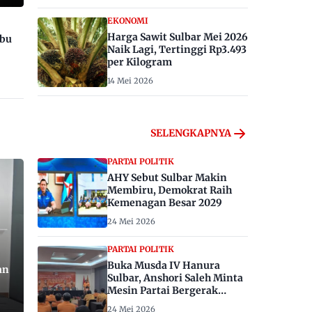
EKONOMI
Harga Sawit Sulbar Mei 2026
ibu
Naik Lagi, Tertinggi Rp3.493
per Kilogram
14 Mei 2026
SELENGKAPNYA
PARTAI POLITIK
AHY Sebut Sulbar Makin
Membiru, Demokrat Raih
Kemenagan Besar 2029
24 Mei 2026
PARTAI POLITIK
Buka Musda IV Hanura
an
Sulbar, Anshori Saleh Minta
Mesin Partai Bergerak
Menangkan Pemilu 2029
24 Mei 2026