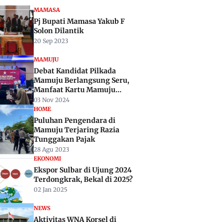
MAMASA
Pj Bupati Mamasa Yakub F
Solon Dilantik
20 Sep 2023
MAMUJU
Debat Kandidat Pilkada
Mamuju Berlangsung Seru,
Manfaat Kartu Mamuju
Keren Tiba-tiba Ditanyakan
03 Nov 2024
HOME
Puluhan Pengendara di
Mamuju Terjaring Razia
Tunggakan Pajak
28 Agu 2023
EKONOMI
Ekspor Sulbar di Ujung 2024
Terdongkrak, Bekal di 2025?
02 Jan 2025
NEWS
Aktivitas WNA Korsel di