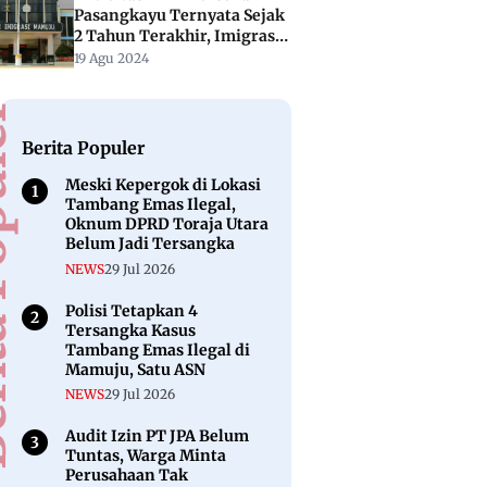
Pasangkayu Ternyata Sejak
2 Tahun Terakhir, Imigrasi
Kecolongan?
19 Agu 2024
puler
Berita Populer
Meski Kepergok di Lokasi
Tambang Emas Ilegal,
Oknum DPRD Toraja Utara
Belum Jadi Tersangka
NEWS
29 Jul 2026
Polisi Tetapkan 4
Tersangka Kasus
Tambang Emas Ilegal di
Mamuju, Satu ASN
NEWS
29 Jul 2026
Audit Izin PT JPA Belum
Tuntas, Warga Minta
Perusahaan Tak