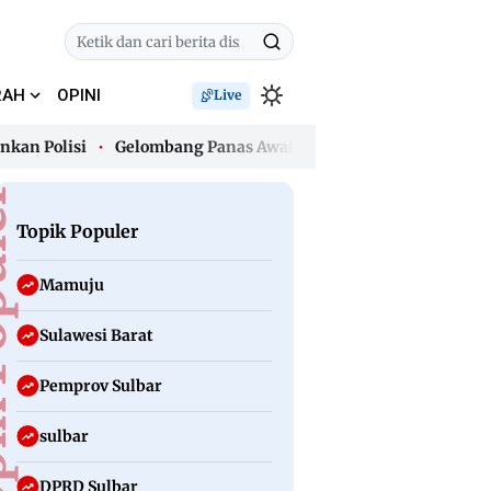
RAH
OPINI
Live
lisi
Gelombang Panas Awal Agustus, Polman Jadi Wilayah Ter
lisi
Gelombang Panas Awal Agustus, Polman Jadi Wilayah Ter
uler
Topik Populer
Mamuju
Sulawesi Barat
Pemprov Sulbar
sulbar
DPRD Sulbar