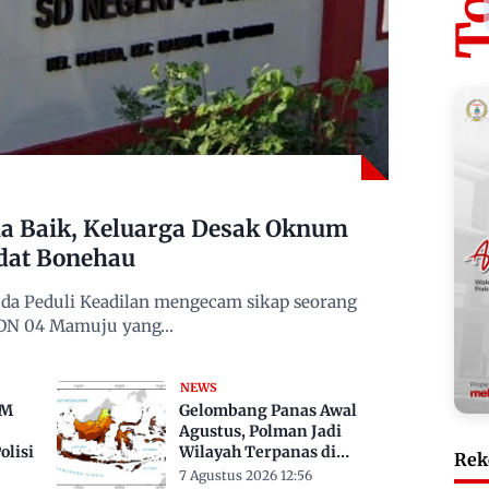
 Baik, Keluarga Desak Oknum
dat Bonehau
da Peduli Keadilan mengecam sikap seorang
 SDN 04 Mamuju yang…
NEWS
TM
Gelombang Panas Awal
Agustus, Polman Jadi
lisi
Wilayah Terpanas di
Rek
Sulbar Suhu Lebih Dari 33
7 Agustus 2026 12:56