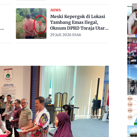
Derajat Celsius
NEWS
Meski Kepergok di Lokasi
Tambang Emas Ilegal,
a
Oknum DPRD Toraja Utara
bak
Belum Jadi Tersangka
29 Juli 2026 01:46