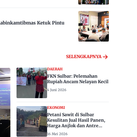
habinkamtibmas Ketuk Pintu
SELENGKAPNYA
DAERAH
FKN Sulbar: Pelemahan
Rupiah Ancam Nelayan Kecil
4 Juni 2026
EKONOMI
Petani Sawit di Sulbar
Kesulitan Jual Hasil Panen,
Harga Anjlok dan Antre
Berhari-hari
16 Mei 2026