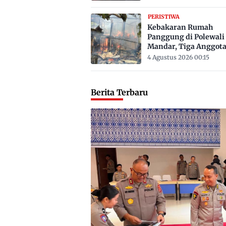
PERISTIWA
Kebakaran Rumah
Panggung di Polewali
Mandar, Tiga Anggot
Keluarga Tewas Terje
4 Agustus 2026 00:15
Berita Terbaru