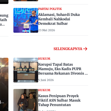
PARTAI POLITIK
Aklamasi, Suhardi Duka
gsung
Kembali Nahkodai
Raih
Demokrat Sulbar
u
23 Mei 2026
SELENGKAPNYA
HUKUM
Korupsi Tapal Batas
Mamuju, Eks Kadis PUPR
Bersama Rekanan Divonis 6
dan 8 Tahun Penjara
5 Juni 2026
HUKUM
Kasus Penipuan Proyek
Fiktif ASN Sulbar Masuk
ju,
Tahap Penuntutan