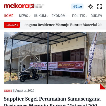
Live
HOME
NEWS
HUKUM
EKONOMI
POLITIK
BUDAYA
han Samusengana Residence Mamuju Buntut Material 200 Juta 
HEADLINE
han Samusengana Residence Mamuju Buntut Material 200 Juta 
Skip
to
content
8 Agustus 2026
NEWS
Supplier Segel Perumahan Samusengana
Residence Mamuju Buntut Material 200