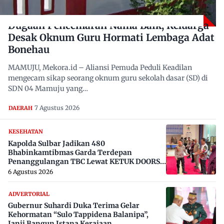
Dugaan Pencemaran Nama Baik, Keluarga
Desak Oknum Guru Hormati Lembaga Adat
Bonehau
MAMUJU, Mekora.id – Aliansi Pemuda Peduli Keadilan
mengecam sikap seorang oknum guru sekolah dasar (SD) di
SDN 04 Mamuju yang…
7 Agustus 2026
DAERAH
KESEHATAN
Kapolda Sulbar Jadikan 480
Bhabinkamtibmas Garda Terdepan
Penanggulangan TBC Lewat KETUK DOORS
di 650 Desa
6 Agustus 2026
ADVERTORIAL
Gubernur Suhardi Duka Terima Gelar
Kehormatan “Sulo Tappidena Balanipa”,
Janji Bangun Istana Kerajaan