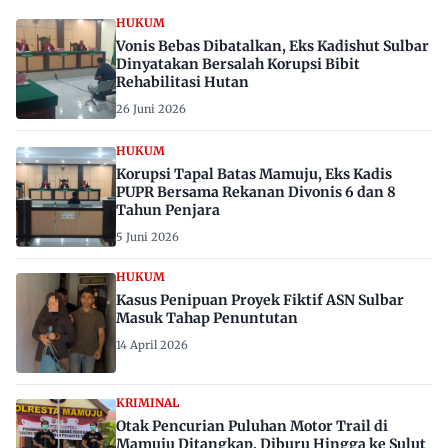
HUKUM
Vonis Bebas Dibatalkan, Eks Kadishut Sulbar
Dinyatakan Bersalah Korupsi Bibit
Rehabilitasi Hutan
26 Juni 2026
HUKUM
Korupsi Tapal Batas Mamuju, Eks Kadis
PUPR Bersama Rekanan Divonis 6 dan 8
Tahun Penjara
5 Juni 2026
HUKUM
Kasus Penipuan Proyek Fiktif ASN Sulbar
Masuk Tahap Penuntutan
14 April 2026
KRIMINAL
Otak Pencurian Puluhan Motor Trail di
Mamuju Ditangkap, Diburu Hingga ke Sulut