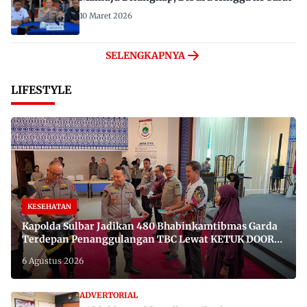
10 Maret 2026
SELENGKAPNYA
LIFESTYLE
KESEHATAN
Kapolda Sulbar Jadikan 480 Bhabinkamtibmas Garda
Terdepan Penanggulangan TBC Lewat KETUK DOORS
di 650 Desa
6 Agustus 2026
ADVERTORIAL