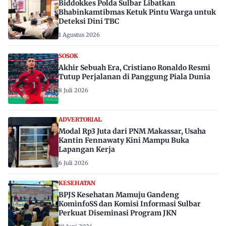
Biddokkes Polda Sulbar Libatkan
Bhabinkamtibmas Ketuk Pintu Warga untuk
Deteksi Dini TBC
1 Agustus 2026
SOSOK
Akhir Sebuah Era, Cristiano Ronaldo Resmi
Tutup Perjalanan di Panggung Piala Dunia
8 Juli 2026
ADVERTORIAL
Modal Rp3 Juta dari PNM Makassar, Usaha
Kantin Fennawaty Kini Mampu Buka
Lapangan Kerja
6 Juli 2026
KESEHATAN
BPJS Kesehatan Mamuju Gandeng
KominfoSS dan Komisi Informasi Sulbar
Perkuat Diseminasi Program JKN