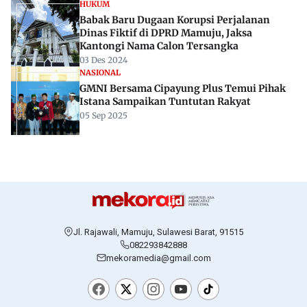
HUKUM
Babak Baru Dugaan Korupsi Perjalanan
Dinas Fiktif di DPRD Mamuju, Jaksa
Kantongi Nama Calon Tersangka
03 Des 2024
NASIONAL
GMNI Bersama Cipayung Plus Temui Pihak
Istana Sampaikan Tuntutan Rakyat
05 Sep 2025
Jl. Rajawali, Mamuju, Sulawesi Barat, 91515
082293842888
mekoramedia@gmail.com