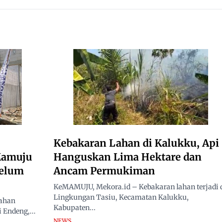
r
2026
Rakyat, Minta Hasil Uji
Material Dibuka
Kebakaran Lahan di Kalukku, Api
Mamuju
Hanguskan Lima Hektare dan
Belum
Ancam Permukiman
KeMAMUJU, Mekora.id – Kebakaran lahan terjadi 
Lingkungan Tasiu, Kecamatan Kalukku,
ahan
Kabupaten...
 Endeng,...
NEWS