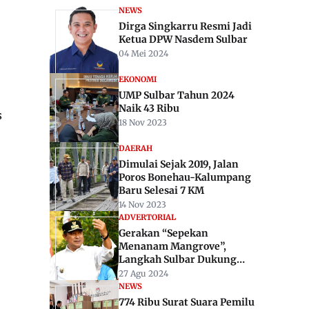
NEWS
Dirga Singkarru Resmi Jadi
Ketua DPW Nasdem Sulbar
04 Mei 2024
EKONOMI
UMP Sulbar Tahun 2024
Naik 43 Ribu
s
18 Nov 2023
DAERAH
Dimulai Sejak 2019, Jalan
Poros Bonehau-Kalumpang
Baru Selesai 7 KM
14 Nov 2023
ADVERTORIAL
Gerakan “Sepekan
Menanam Mangrove”,
Langkah Sulbar Dukung
Indonesia Capai Nol Emisi
27 Agu 2024
Karbon 2060
NEWS
774 Ribu Surat Suara Pemilu