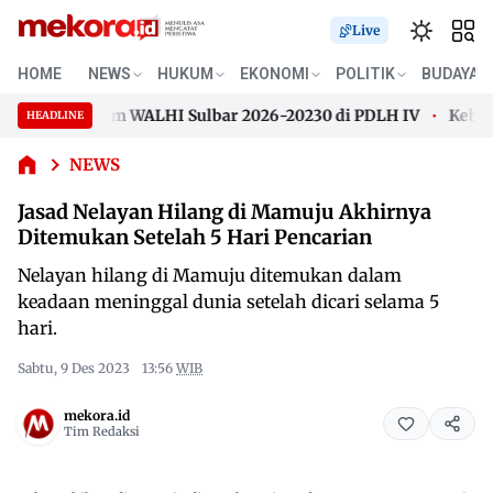
Live
Jasad
HOME
NEWS
HUKUM
EKONOMI
POLITIK
BUDAYA
Nelayan
rpilh Pimpim WALHI Sulbar 2026-20230 di PDLH IV
Kebakara
Hilang di
HEADLINE
Skip
Mamuju
rpilh Pimpim WALHI Sulbar 2026-20230 di PDLH IV
Kebakara
Akhirnya
to
NEWS
Ditemukan
content
Jasad Nelayan Hilang di Mamuju Akhirnya
Setelah 5
Hari
Ditemukan Setelah 5 Hari Pencarian
Pencarian
Nelayan hilang di Mamuju ditemukan dalam
keadaan meninggal dunia setelah dicari selama 5
hari.
Sabtu, 9 Des 2023
13:56
WIB
mekora.id
Tim Redaksi