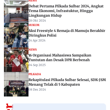
NEWS
Debat Pertama Pilkada Sulbar 2024, Angkat
Tema Ekonomi, Infrastuktur, Hingga
Lingkungan Hidup
28 Okt 2024
HUKUM
Aksi Freestyle 4 Remaja di Mamuju Berakhir
Diringkus Polisi
24 Apr 2024
NEWS
16 Organisasi Mahasiswa Sampaikan
Tuntutan dan Desak DPR Berbenah
04 Sep 2025
PILKADA
Rekapitulasi Pilkada Sulbar Selesai, SDK-JSM
Menang Telak di 5 Kabupaten
08 Des 2024