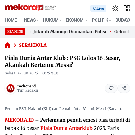
Live
Piala
HOME
NEWS
HUKUM
EKONOMI
POLITIK
BUDAYA
Dunia
Antar
ar Parkir, Jukir di Mamuju Diamankan Polisi
Gelombang Pan
HEADLINE
Klub :
Skip
PSG
ar Parkir, Jukir di Mamuju Diamankan Polisi
Gelombang Pan
to
SEPAKBOLA
Lolos 16
content
Besar,
Piala Dunia Antar Klub : PSG Lolos 16 Besar,
Akankah
Akankah Bertemu Messi?
Bertemu
Messi?
Selasa, 24 Jun 2025
10:25
WIB
mekora.id
Tim Redaksi
Pemain PSG, Hakimi (Kiri) dan Pemain Inter Miami, Messi (Kanan).
MEKORA.ID
– Pertemuan penuh emosi bisa terjadi di
babak 16 besar
Piala Dunia Antarklub
2025. Paris