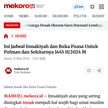
Live
Ini Jadwal
HOME
NEWS
HUKUM
EKONOMI
POLITIK
BUDAYA
Imsakiyah
dan Buka
ama Baik, Keluarga Desak Oknum Guru Hormati Lembaga Adat
HEADLINE
Puasa
Skip
Untuk
ama Baik, Keluarga Desak Oknum Guru Hormati Lembaga Adat
to
HOME
Polman
content
dan
Ini Jadwal Imsakiyah dan Buka Puasa Untuk
Sekitarnya
Polman dan Sekitarnya 1445 H/2024 M
1445
H/2024 M
Senin, 11 Mar 2024
23:13
WIB
mekora.id
Tim Redaksi
Jadwal Imsak dan Buka Puasa Polman.
MAMUJU, mekora.id
– Imsakiyah atau yang sering
disingkat
imsak
menjadi hal wajib bagi umat muslim