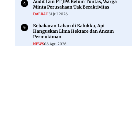
Audit Izin PT JPA Belum Tuntas, Warga
Minta Perusahaan Tak Beraktivitas
DAERAH
31 Jul 2026
Kebakaran Lahan di Kalukku, Api
Hanguskan Lima Hektare dan Ancam
Permukiman
NEWS
08 Agu 2026
Jl. Rajawali, Mamuju, Sulawesi Barat, 91515
082293842888
mekoramedia@gmail.com