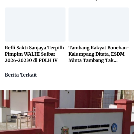
Lembaga Adat Bonehau
Penanggulangan TBC
Lewat KETUK DOORS di
650 Desa
Refli Sakti Sanjaya Terpilh
Tambang Rakyat Bonehau-
Pimpim WALHI Sulbar
Kalumpang Ditata, ESDM
2026-20230 di PDLH IV
Minta Tambang Tak
Dikuasai Pihak Luar
Berita Terkait