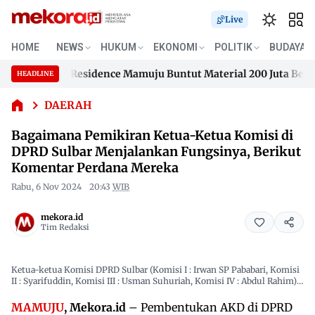
Live
Bagaimana
Pemikiran
HOME
NEWS
HUKUM
EKONOMI
POLITIK
BUDAYA
Ketua-Ketua
usengana Residence Mamuju Buntut Material 200 Juta Belum Di
Komisi di
HEADLINE
Skip
DPRD Sulbar
usengana Residence Mamuju Buntut Material 200 Juta Belum Di
Menjalankan
to
DAERAH
Fungsinya,
content
Bagaimana Pemikiran Ketua-Ketua Komisi di
Berikut
Komentar
DPRD Sulbar Menjalankan Fungsinya, Berikut
Perdana
Komentar Perdana Mereka
Mereka
Rabu, 6 Nov 2024
20:43
WIB
mekora.id
Tim Redaksi
Ketua-ketua Komisi DPRD Sulbar (Komisi I : Irwan SP Pababari, Komisi
II : Syarifuddin, Komisi III : Usman Suhuriah, Komisi IV : Abdul Rahim).
(Foto dan desain : Sugiarto/Mekora.id)
MAMUJU
, Mekora.id
– Pembentukan AKD di DPRD