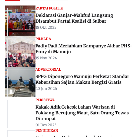
PARTAI POLITIK
Deklarasi Ganjar-Mahfud Langsung
Disambut Partai Koalisi di Sulbar
18 Okt 2023
PILKADA
Fadly Padi Meriahkan Kampanye Akbar PHS-
Enny di Mamuju
15 Nov 2024
ADVERTORIAL
SPPG Diponegoro Mamuju Perketat Standar
Kebersihan Sajian Makan Bergizi Gratis
20 Jun 2026
PERISTIWA
Kakak-Adik Cekcok Lahan Warisan di
Pokkang Berujung Maut, Satu Orang Tewas
Ditempat
01 Des 2025
PENDIDIKAN