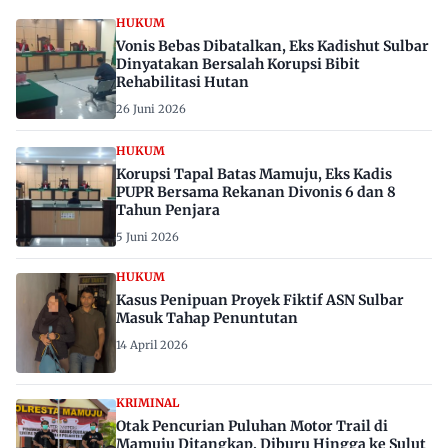
HUKUM
Vonis Bebas Dibatalkan, Eks Kadishut Sulbar
Dinyatakan Bersalah Korupsi Bibit
Rehabilitasi Hutan
26 Juni 2026
HUKUM
Korupsi Tapal Batas Mamuju, Eks Kadis
PUPR Bersama Rekanan Divonis 6 dan 8
Tahun Penjara
5 Juni 2026
HUKUM
Kasus Penipuan Proyek Fiktif ASN Sulbar
Masuk Tahap Penuntutan
14 April 2026
KRIMINAL
Otak Pencurian Puluhan Motor Trail di
Mamuju Ditangkap, Diburu Hingga ke Sulut