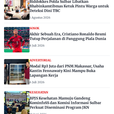
Biddokkes Polda Sulbar Libatkan
Bhabinkamtibmas Ketuk Pintu Warga untuk
Deteksi Dini TBC
1 Agustus 2026
SOSOK
Akhir Sebuah Era, Cristiano Ronaldo Resmi
Tutup Perjalanan di Panggung Piala Dunia
8 Juli 2026
ADVERTORIAL
Modal Rp3 Juta dari PNM Makassar, Usaha
Kantin Fennawaty Kini Mampu Buka
Lapangan Kerja
6 Juli 2026
KESEHATAN
BPJS Kesehatan Mamuju Gandeng
KominfoSS dan Komisi Informasi Sulbar
Perkuat Diseminasi Program JKN