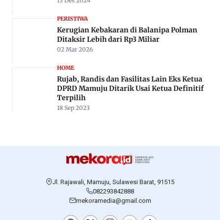
Rekomendasi Untuk Anda
PERISTIWA
Tenggak Miras Oplosan, Empat Pemuda di
Mamuju Tewas, 12 Lainnya Kritis
20 Sep 2025
NEWS
Polisi Grebek Tiga Lokasi Tambang Emas
Ilegal di Kalumpang, Tiga Ekskavator Disita
27 Apr 2026
DAERAH
Agunan 7,5 Hektar Melayang, Debitur BNI
Mamuju Mengaku Dirugikan
13 Des 2024