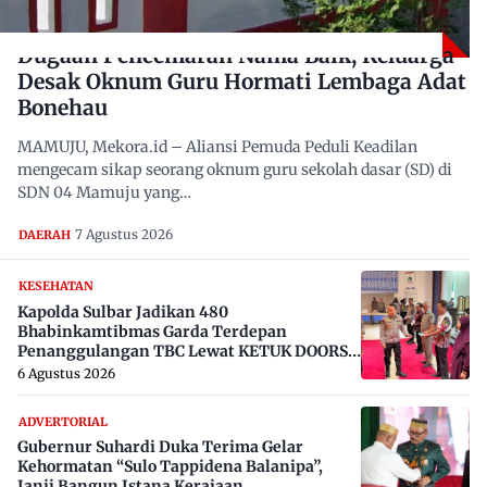
Dugaan Pencemaran Nama Baik, Keluarga
Desak Oknum Guru Hormati Lembaga Adat
Bonehau
MAMUJU, Mekora.id – Aliansi Pemuda Peduli Keadilan
mengecam sikap seorang oknum guru sekolah dasar (SD) di
SDN 04 Mamuju yang…
7 Agustus 2026
DAERAH
KESEHATAN
Kapolda Sulbar Jadikan 480
Bhabinkamtibmas Garda Terdepan
Penanggulangan TBC Lewat KETUK DOORS
di 650 Desa
6 Agustus 2026
ADVERTORIAL
Gubernur Suhardi Duka Terima Gelar
Kehormatan “Sulo Tappidena Balanipa”,
Janji Bangun Istana Kerajaan