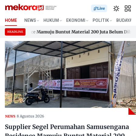
Live
HOME
NEWS
HUKUM
EKONOMI
POLITIK
BUDAYA
 Residence Mamuju Buntut Material 200 Juta Belum Dibayar
HEADLINE
 Residence Mamuju Buntut Material 200 Juta Belum Dibayar
Skip
to
content
8 Agustus 2026
NEWS
Supplier Segel Perumahan Samusengana
Residence Mamuju Buntut Material 200