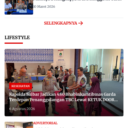
10 Maret 2026
SELENGKAPNYA
LIFESTYLE
KESEHATAN
Kapolda Sulbar Jadikan 480 Bhabinkamtibmas Garda
Terdepan Penanggulangan TBC Lewat KETUK DOORS
di 650 Desa
6 Agustus 2026
ADVERTORIAL