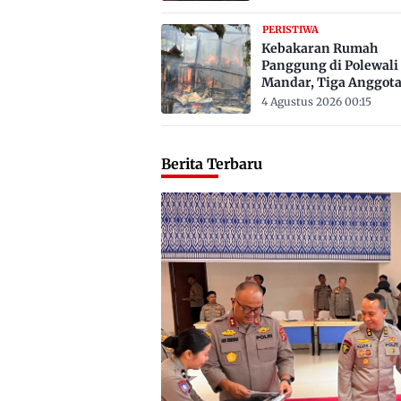
PERISTIWA
Kebakaran Rumah
Panggung di Polewali
Mandar, Tiga Anggot
Keluarga Tewas Terje
4 Agustus 2026 00:15
Berita Terbaru