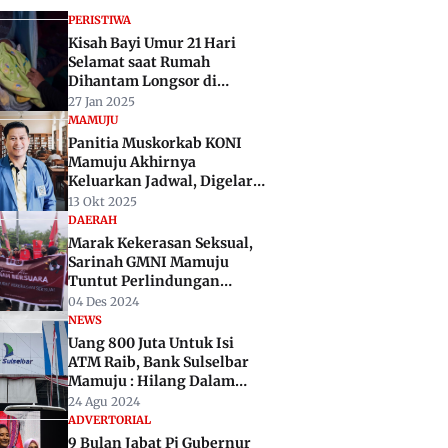
PERISTIWA
Kisah Bayi Umur 21 Hari
Selamat saat Rumah
Dihantam Longsor di
Mamuju
27 Jan 2025
MAMUJU
Panitia Muskorkab KONI
Mamuju Akhirnya
Keluarkan Jadwal, Digelar
November 2025
13 Okt 2025
DAERAH
Marak Kekerasan Seksual,
Sarinah GMNI Mamuju
Tuntut Perlindungan
Perempuan Dikuatkan
04 Des 2024
NEWS
Uang 800 Juta Untuk Isi
ATM Raib, Bank Sulselbar
Mamuju : Hilang Dalam
Perjalanan
24 Agu 2024
ADVERTORIAL
9 Bulan Jabat Pj Gubernur