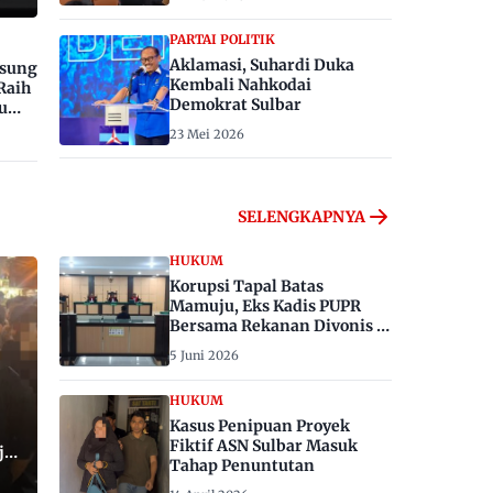
PARTAI POLITIK
Aklamasi, Suhardi Duka
gsung
Kembali Nahkodai
Raih
Demokrat Sulbar
u
23 Mei 2026
SELENGKAPNYA
HUKUM
Korupsi Tapal Batas
Mamuju, Eks Kadis PUPR
Bersama Rekanan Divonis 6
dan 8 Tahun Penjara
5 Juni 2026
HUKUM
Kasus Penipuan Proyek
Fiktif ASN Sulbar Masuk
ju,
Tahap Penuntutan