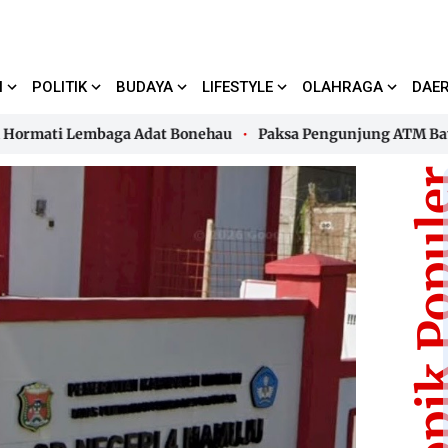
I
POLITIK
BUDAYA
LIFESTYLE
OLAHRAGA
DAE
ti Lembaga Adat Bonehau
Paksa Pengunjung ATM Bayar Park
ti Lembaga Adat Bonehau
Paksa Pengunjung ATM Bayar Park
Topik Pop