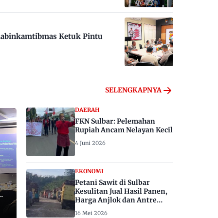
habinkamtibmas Ketuk Pintu
SELENGKAPNYA
DAERAH
FKN Sulbar: Pelemahan
Rupiah Ancam Nelayan Kecil
4 Juni 2026
EKONOMI
Petani Sawit di Sulbar
Kesulitan Jual Hasil Panen,
Harga Anjlok dan Antre
Berhari-hari
16 Mei 2026