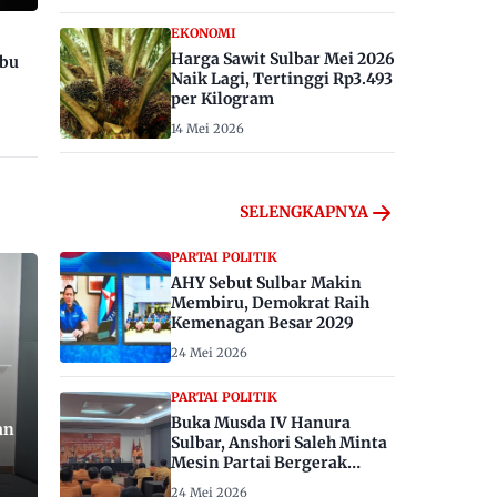
EKONOMI
Harga Sawit Sulbar Mei 2026
ibu
Naik Lagi, Tertinggi Rp3.493
per Kilogram
14 Mei 2026
SELENGKAPNYA
PARTAI POLITIK
AHY Sebut Sulbar Makin
Membiru, Demokrat Raih
Kemenagan Besar 2029
24 Mei 2026
PARTAI POLITIK
Buka Musda IV Hanura
an
Sulbar, Anshori Saleh Minta
Mesin Partai Bergerak
Menangkan Pemilu 2029
24 Mei 2026