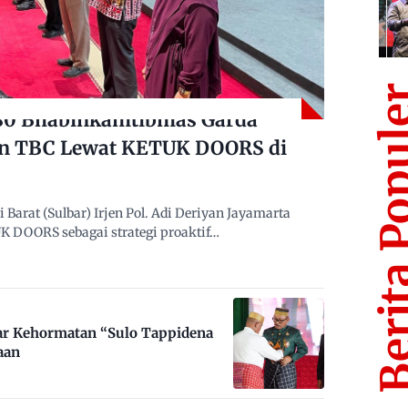
Berita Po
480 Bhabinkamtibmas Garda
n TBC Lewat KETUK DOORS di
arat (Sulbar) Irjen Pol. Adi Deriyan Jayamarta
 DOORS sebagai strategi proaktif…
ar Kehormatan “Sulo Tappidena
aan