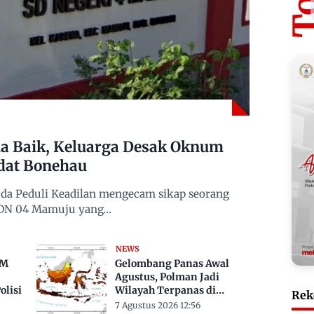
 Baik, Keluarga Desak Oknum
dat Bonehau
da Peduli Keadilan mengecam sikap seorang
 SDN 04 Mamuju yang…
NEWS
TM
Gelombang Panas Awal
Agustus, Polman Jadi
lisi
Wilayah Terpanas di
Rek
Sulbar Suhu Lebih Dari 33
7 Agustus 2026 12:56