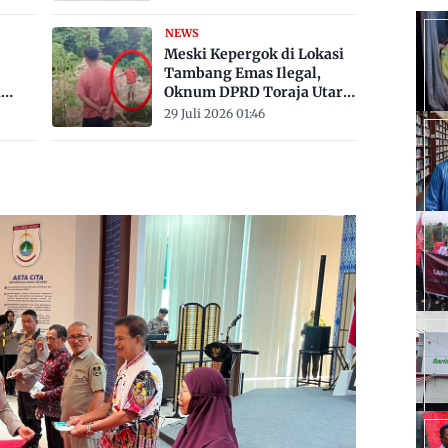
Derajat Celsius
NEWS
Meski Kepergok di Lokasi
Tambang Emas Ilegal,
a
Oknum DPRD Toraja Utara
bak
Belum Jadi Tersangka
29 Juli 2026 01:46