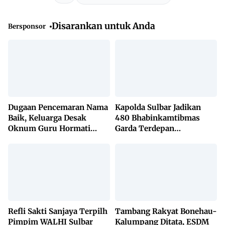
Disarankan untuk Anda
Bersponsor
Dugaan Pencemaran Nama
Kapolda Sulbar Jadikan
Baik, Keluarga Desak
480 Bhabinkamtibmas
Oknum Guru Hormati
Garda Terdepan
Lembaga Adat Bonehau
Penanggulangan TBC
Lewat KETUK DOORS di
650 Desa
Refli Sakti Sanjaya Terpilh
Tambang Rakyat Bonehau-
Pimpim WALHI Sulbar
Kalumpang Ditata, ESDM