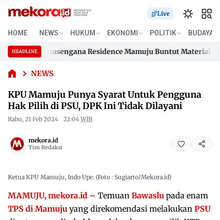
Live
KPU
Mamuju
HOME
NEWS
HUKUM
EKONOMI
POLITIK
BUDAYA
Punya
umahan Samusengana Residence Mamuju Buntut Material 200 Ju
Syarat
HEADLINE
Skip
Untuk
umahan Samusengana Residence Mamuju Buntut Material 200 Ju
Pengguna
to
NEWS
Hak Pilih
content
KPU Mamuju Punya Syarat Untuk Pengguna
di PSU,
DPK Ini
Hak Pilih di PSU, DPK Ini Tidak Dilayani
Tidak
Rabu, 21 Feb 2024
22:04
WIB
Dilayani
mekora.id
Tim Redaksi
Ketua KPU Mamuju, Indo Upe. (Foto : Sugiarto/Mekora.id)
MAMUJU, mekora.id
– Temuan
Bawaslu
pada enam
TPS di Mamuju
yang direkomendasi melakukan
PSU