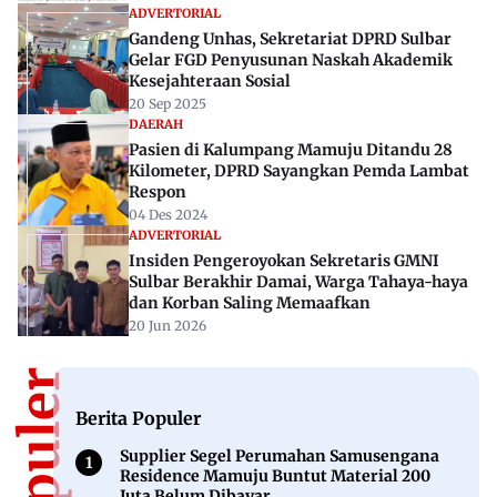
ADVERTORIAL
Gandeng Unhas, Sekretariat DPRD Sulbar
Gelar FGD Penyusunan Naskah Akademik
Kesejahteraan Sosial
20 Sep 2025
DAERAH
Pasien di Kalumpang Mamuju Ditandu 28
Kilometer, DPRD Sayangkan Pemda Lambat
Respon
04 Des 2024
ADVERTORIAL
Insiden Pengeroyokan Sekretaris GMNI
Sulbar Berakhir Damai, Warga Tahaya-haya
dan Korban Saling Memaafkan
20 Jun 2026
Berita Populer
Supplier Segel Perumahan Samusengana
Residence Mamuju Buntut Material 200
Juta Belum Dibayar