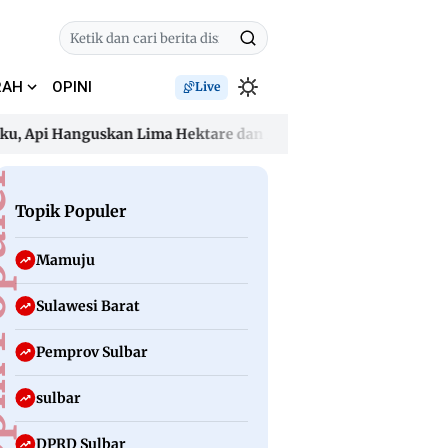
RAH
OPINI
Live
pi Hanguskan Lima Hektare dan Ancam Permukiman
Dugaan 
pi Hanguskan Lima Hektare dan Ancam Permukiman
Dugaan 
uler
Topik Populer
Mamuju
Sulawesi Barat
Pemprov Sulbar
sulbar
DPRD Sulbar