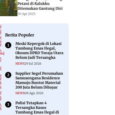
Petani di Kalukku
Ditemukan Gantung Diri
30 Apr 2025
puler
Berita Populer
Meski Kepergok di Lokasi
Tambang Emas Ilegal,
Oknum DPRD Toraja Utara
Belum Jadi Tersangka
NEWS
29 Jul 2026
Supplier Segel Perumahan
Samusengana Residence
Mamuju Buntut Material
200 Juta Belum Dibayar
NEWS
08 Agu 2026
Polisi Tetapkan 4
Tersangka Kasus
Tambang Emas Ilegal di