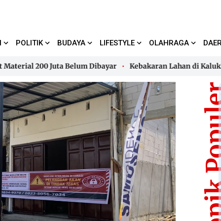
I
POLITIK
BUDAYA
LIFESTYLE
OLAHRAGA
DAE
al 200 Juta Belum Dibayar
Kebakaran Lahan di Kalukku, A
al 200 Juta Belum Dibayar
Kebakaran Lahan di Kalukku, A
Topik Pop