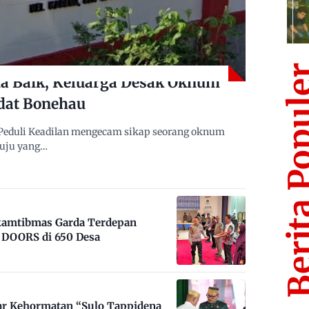
Berita Po
 Baik, Keluarga Desak Oknum
dat Bonehau
Peduli Keadilan mengecam sikap seorang oknum
muju yang…
nkamtibmas Garda Terdepan
DOORS di 650 Desa
ar Kehormatan “Sulo Tappidena