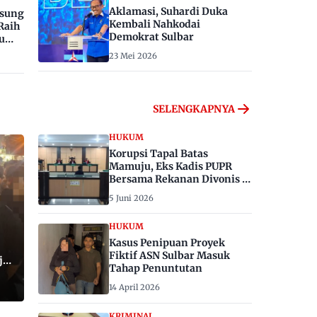
Aklamasi, Suhardi Duka
gsung
Kembali Nahkodai
Raih
Demokrat Sulbar
u
23 Mei 2026
SELENGKAPNYA
HUKUM
Korupsi Tapal Batas
Mamuju, Eks Kadis PUPR
Bersama Rekanan Divonis 6
dan 8 Tahun Penjara
5 Juni 2026
HUKUM
Kasus Penipuan Proyek
Fiktif ASN Sulbar Masuk
ju,
Tahap Penuntutan
14 April 2026
KRIMINAL