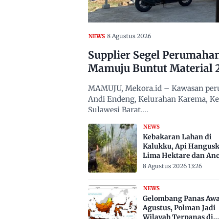
8 Agustus 2026
NEWS
Supplier Segel Perumaha
Mamuju Buntut Material 
MAMUJU, Mekora.id – Kawasan peru
Andi Endeng, Kelurahan Karema, 
Sulawesi Barat,…
NEWS
Kebakaran Lahan di
Kalukku, Api Hangus
Lima Hektare dan An
Permukiman
8 Agustus 2026 13:26
NEWS
Gelombang Panas Awa
Agustus, Polman Jadi
Wilayah Terpanas di