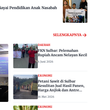
iayai Pendidikan Anak Nasabah
SELENGKAPNYA
DAERAH
FKN Sulbar: Pelemahan
Rupiah Ancam Nelayan Kecil
4 Juni 2026
EKONOMI
Petani Sawit di Sulbar
Kesulitan Jual Hasil Panen,
Harga Anjlok dan Antre
Berhari-hari
16 Mei 2026
EKONOMI