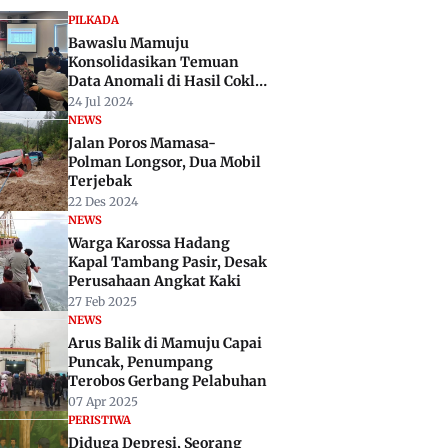
PILKADA
Bawaslu Mamuju
Konsolidasikan Temuan
Data Anomali di Hasil Coklit
KPU
24 Jul 2024
NEWS
Jalan Poros Mamasa-
Polman Longsor, Dua Mobil
Terjebak
22 Des 2024
NEWS
Warga Karossa Hadang
Kapal Tambang Pasir, Desak
Perusahaan Angkat Kaki
27 Feb 2025
NEWS
Arus Balik di Mamuju Capai
Puncak, Penumpang
Terobos Gerbang Pelabuhan
07 Apr 2025
PERISTIWA
Diduga Depresi, Seorang