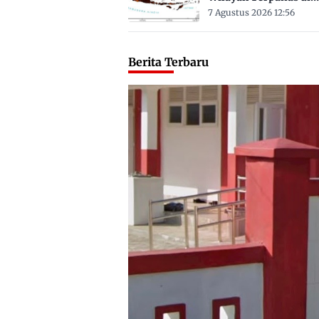
Sulbar Suhu Lebih Dar
7 Agustus 2026 12:56
Derajat Celsius
Berita Terbaru