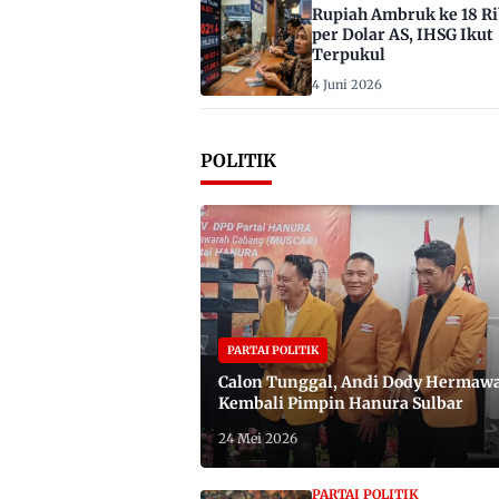
Rupiah Ambruk ke 18 R
per Dolar AS, IHSG Ikut
Terpukul
4 Juni 2026
POLITIK
PARTAI POLITIK
Calon Tunggal, Andi Dody Hermaw
Kembali Pimpin Hanura Sulbar
24 Mei 2026
PARTAI POLITIK