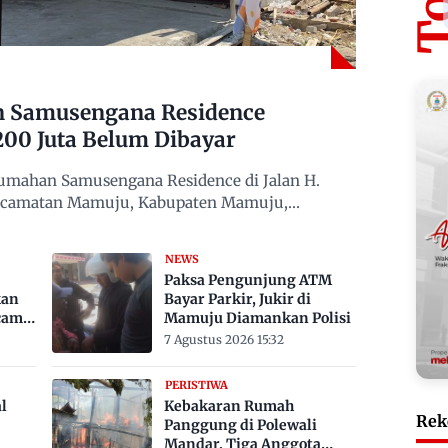
n Samusengana Residence
200 Juta Belum Dibayar
mahan Samusengana Residence di Jalan H.
Kecamatan Mamuju, Kabupaten Mamuju,
NEWS
Paksa Pengunjung ATM
kan
Bayar Parkir, Jukir di
cam
Mamuju Diamankan Polisi
7 Agustus 2026 15:32
PERISTIWA
l
Kebakaran Rumah
Rek
Panggung di Polewali
Mandar, Tiga Anggota