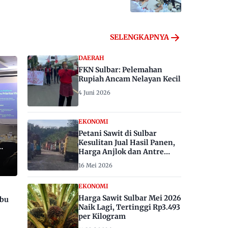
SELENGKAPNYA
DAERAH
FKN Sulbar: Pelemahan
Rupiah Ancam Nelayan Kecil
4 Juni 2026
EKONOMI
Petani Sawit di Sulbar
Kesulitan Jual Hasil Panen,
Harga Anjlok dan Antre
Berhari-hari
16 Mei 2026
EKONOMI
Harga Sawit Sulbar Mei 2026
ibu
Naik Lagi, Tertinggi Rp3.493
per Kilogram