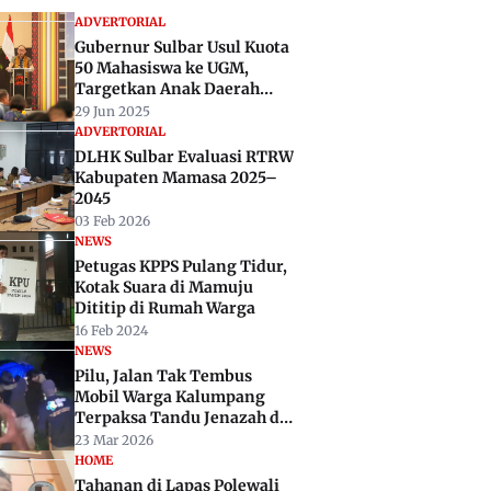
ADVERTORIAL
Gubernur Sulbar Usul Kuota
50 Mahasiswa ke UGM,
Targetkan Anak Daerah
Masuk Lewat Jalur Afirmasi
29 Jun 2025
ADVERTORIAL
DLHK Sulbar Evaluasi RTRW
Kabupaten Mamasa 2025–
2045
03 Feb 2026
NEWS
Petugas KPPS Pulang Tidur,
Kotak Suara di Mamuju
Dititip di Rumah Warga
16 Feb 2024
NEWS
Pilu, Jalan Tak Tembus
Mobil Warga Kalumpang
Terpaksa Tandu Jenazah di
Gelap Malam
23 Mar 2026
HOME
Tahanan di Lapas Polewali