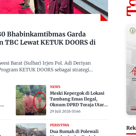
480 Bhabinkamtibmas Garda
n TBC Lewat KETUK DOORS di
si Barat (Sulbar) Irjen Pol. Adi Deriyan
 Program KETUK DOORS sebagai strategi
NEWS
Meski Kepergok di Lokasi
Tambang Emas Ilegal,
a
Oknum DPRD Toraja Utara
bak
Belum Jadi Tersangka
29 Juli 2026 01:46
PERISTIWA
Rek
Dua Rumah di Polewali