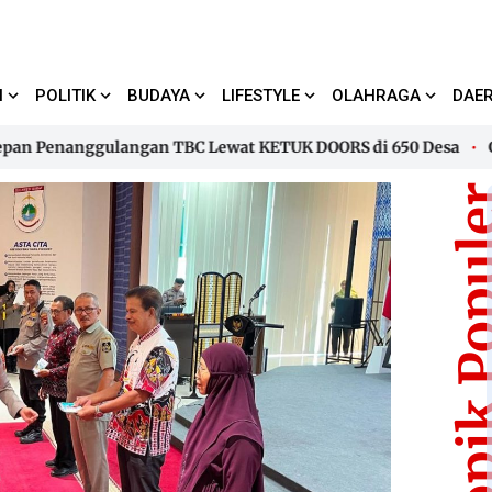
I
POLITIK
BUDAYA
LIFESTYLE
OLAHRAGA
DAE
Penanggulangan TBC Lewat KETUK DOORS di 650 Desa
Gubern
Penanggulangan TBC Lewat KETUK DOORS di 650 Desa
Gubern
Topik Pop