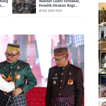
mbang
Mandar Ludes Terbakar,
u,
Pemilik Ditaksir Rugi
Rp200 Juta
18 Juli 2026 11:04