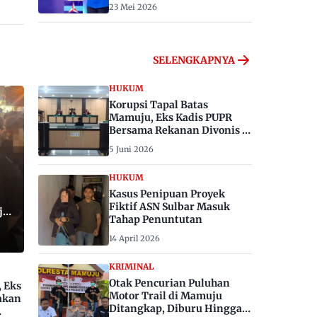
23 Mei 2026
SELENGKAPNYA
HUKUM
Korupsi Tapal Batas
Mamuju, Eks Kadis PUPR
Bersama Rekanan Divonis 6
dan 8 Tahun Penjara
5 Juni 2026
HUKUM
Kasus Penipuan Proyek
Fiktif ASN Sulbar Masuk
ju,
Tahap Penuntutan
14 April 2026
KRIMINAL
Otak Pencurian Puluhan
, Eks
Motor Trail di Mamuju
akan
Ditangkap, Diburu Hingga