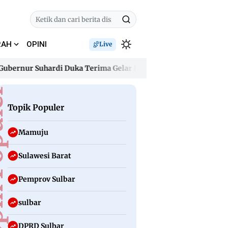
RAH
OPINI
Live
ur Suhardi Duka Terima Gelar Kehormatan “Sulo Tappidena Bala
ur Suhardi Duka Terima Gelar Kehormatan “Sulo Tappidena Bala
uler
Topik Populer
Mamuju
Sulawesi Barat
Pemprov Sulbar
sulbar
DPRD Sulbar