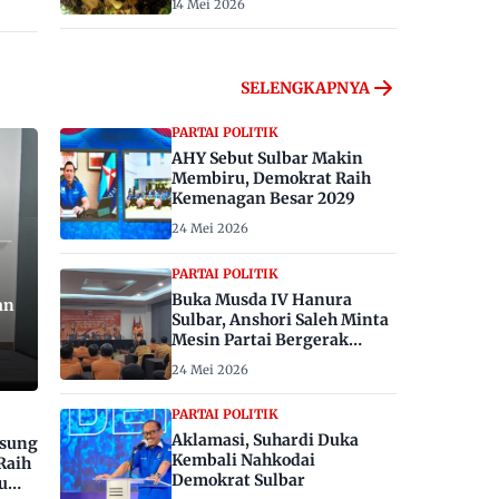
14 Mei 2026
SELENGKAPNYA
PARTAI POLITIK
AHY Sebut Sulbar Makin
Membiru, Demokrat Raih
Kemenagan Besar 2029
24 Mei 2026
PARTAI POLITIK
Buka Musda IV Hanura
an
Sulbar, Anshori Saleh Minta
Mesin Partai Bergerak
Menangkan Pemilu 2029
24 Mei 2026
PARTAI POLITIK
Aklamasi, Suhardi Duka
gsung
Kembali Nahkodai
Raih
Demokrat Sulbar
u