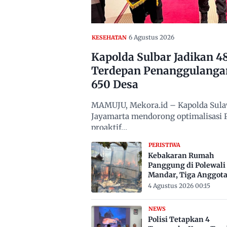
6 Agustus 2026
KESEHATAN
Kapolda Sulbar Jadikan 
Terdepan Penanggulanga
650 Desa
MAMUJU, Mekora.id – Kapolda Sulawe
Jayamarta mendorong optimalisasi
proaktif…
PERISTIWA
Kebakaran Rumah
Panggung di Polewali
Mandar, Tiga Anggot
Keluarga Tewas Terje
4 Agustus 2026 00:15
NEWS
Polisi Tetapkan 4