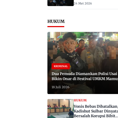
2029
24 Mei 2026
HUKUM
KRIMINAL
Dua Pemuda Diamankan Polisi Usai
Bikin Onar di Festival UMKM Mamu
Satu Bawa Badik
18 Juli 2026
HUKUM
Vonis Bebas Dibatalkan
Kadishut Sulbar Dinyat
Bersalah Korupsi Bibit