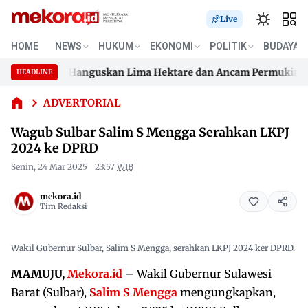
Live
HOME
NEWS
HUKUM
EKONOMI
POLITIK
BUDAYA
Wagub
Sulbar
lukku, Api Hanguskan Lima Hektare dan Ancam Permukiman
HEADLINE
Salim S
Skip
Mengga
lukku, Api Hanguskan Lima Hektare dan Ancam Permukiman
to
ADVERTORIAL
Serahkan
content
LKPJ
Wagub Sulbar Salim S Mengga Serahkan LKPJ
2024 ke
2024 ke DPRD
DPRD
Senin, 24 Mar 2025
23:57
WIB
mekora.id
Tim Redaksi
Wakil Gubernur Sulbar, Salim S Mengga, serahkan LKPJ 2024 ker DPRD.
MAMUJU,
Mekora.id
– Wakil Gubernur Sulawesi
Barat (Sulbar),
Salim S Mengga
mengungkapkan,