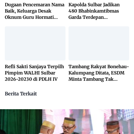
Dugaan Pencemaran Nama
Kapolda Sulbar Jadikan
Baik, Keluarga Desak
480 Bhabinkamtibmas
Oknum Guru Hormati
Garda Terdepan
Lembaga Adat Bonehau
Penanggulangan TBC
Lewat KETUK DOORS di
650 Desa
Refli Sakti Sanjaya Terpilh
Tambang Rakyat Bonehau-
Pimpim WALHI Sulbar
Kalumpang Ditata, ESDM
2026-20230 di PDLH IV
Minta Tambang Tak
Dikuasai Pihak Luar
Berita Terkait