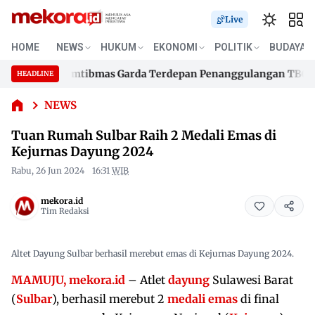
Live
Tuan
HOME
NEWS
HUKUM
EKONOMI
POLITIK
BUDAYA
Rumah
80 Bhabinkamtibmas Garda Terdepan Penanggulangan TBC Lewa
Sulbar
HEADLINE
Skip
Raih 2
80 Bhabinkamtibmas Garda Terdepan Penanggulangan TBC Lewa
Medali
to
NEWS
Emas di
content
Tuan Rumah Sulbar Raih 2 Medali Emas di
Kejurnas
Dayung
Kejurnas Dayung 2024
2024
Rabu, 26 Jun 2024
16:31
WIB
mekora.id
Tim Redaksi
Altet Dayung Sulbar berhasil merebut emas di Kejurnas Dayung 2024.
MAMUJU, mekora.id
– Atlet
dayung
Sulawesi Barat
(
Sulbar
), berhasil merebut 2
medali emas
di final