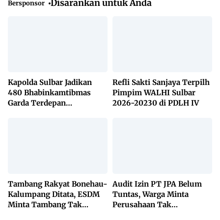
Disarankan untuk Anda
Bersponsor
Kapolda Sulbar Jadikan
Refli Sakti Sanjaya Terpilh
480 Bhabinkamtibmas
Pimpim WALHI Sulbar
Garda Terdepan
2026-20230 di PDLH IV
Penanggulangan TBC
Lewat KETUK DOORS di
650 Desa
Tambang Rakyat Bonehau-
Audit Izin PT JPA Belum
Kalumpang Ditata, ESDM
Tuntas, Warga Minta
Minta Tambang Tak
Perusahaan Tak
Dikuasai Pihak Luar
Beraktivitas