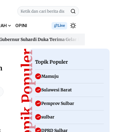
RAH
OPINI
Live
rnur Suhardi Duka Terima Gelar Kehormatan “Sulo Tappidena B
rnur Suhardi Duka Terima Gelar Kehormatan “Sulo Tappidena B
Topik Populer
Topik Populer
n
Mamuju
Sulawesi Barat
Pemprov Sulbar
sulbar
k
DPRD Sulbar