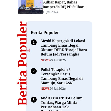
Sulbar Rapat, Bahas
Ranperda RPJPD Sulbar
2025-2045
10 Jul 2024
Berita Populer
Berita Populer
Meski Kepergok di Lokasi
Tambang Emas Ilegal,
Oknum DPRD Toraja Utara
Belum Jadi Tersangka
NEWS
29 Jul 2026
Polisi Tetapkan 4
Tersangka Kasus
Tambang Emas Ilegal di
Mamuju, Satu ASN
NEWS
29 Jul 2026
Audit Izin PT JPA Belum
Tuntas, Warga Minta
Perusahaan Tak