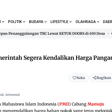
I
POLITIK
BUDAYA
LIFESTYLE
OLAHRAGA
DAE
n Penanggulangan TBC Lewat KETUK DOORS di 650 Desa
Gube
n Penanggulangan TBC Lewat KETUK DOORS di 650 Desa
Gube
erintah Segera Kendalikan Harga Panga
Suka
Bagikan
ok. Istimewa)
 Mahasiswa Islam Indonesia (
PMII
) Cabang
Mamuju
n mengendalikan harga bahan pokok yang terus melonja