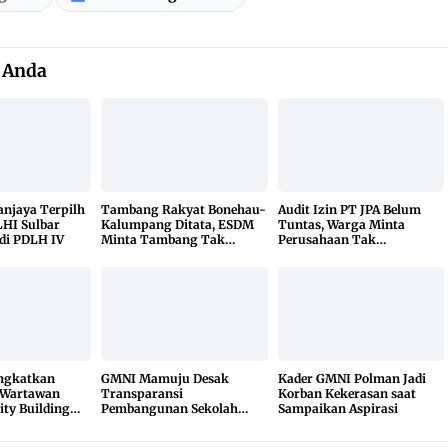
 Anda
Sanjaya Terpilh
Tambang Rakyat Bonehau-
Audit Izin PT JPA Belum
HI Sulbar
Kalumpang Ditata, ESDM
Tuntas, Warga Minta
di PDLH IV
Minta Tambang Tak
Perusahaan Tak
Dikuasai Pihak Luar
Beraktivitas
ingkatkan
GMNI Mamuju Desak
Kader GMNI Polman Jadi
 Wartawan
Transparansi
Korban Kekerasan saat
ity Building
Pembangunan Sekolah
Sampaikan Aspirasi
Rakyat, Minta Hasil Uji
Material Dibuka