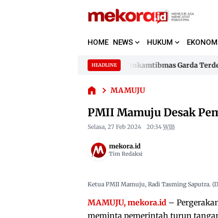
HOME
NEWS
HUKUM
EKONOM
PMII
Mamuju
Kapolda Sulbar Jadikan 480 Bhabinkamtibmas Garda Terdepa
HEADLINE
Skip
Desak
to
Kapolda Sulbar Jadikan 480 Bhabinkamtibmas Garda Terdepa
Pemerintah
MAMUJU
content
Segera
Kendalikan
PMII Mamuju Desak Pem
Harga
Pangan
Selasa, 27 Feb 2024
20:34
WIB
mekora.id
Tim Redaksi
Ketua PMII Mamuju, Radi Tasming Saputra. (D
MAMUJU, mekora.id
– Pergerakan
meminta pemerintah turun tanga