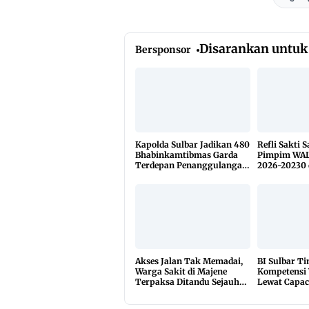
Disarankan untuk
Bersponsor
Kapolda Sulbar Jadikan 480
Refli Sakti 
Bhabinkamtibmas Garda
Pimpim WAL
Terdepan Penanggulangan
2026-20230 
TBC Lewat KETUK DOORS
di 650 Desa
Akses Jalan Tak Memadai,
BI Sulbar T
Warga Sakit di Majene
Kompetensi
Terpaksa Ditandu Sejauh
Lewat Capac
10 Kilometer
2026