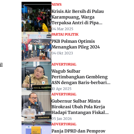
NEWS
Krisis Air Bersih di Pulau
Karampuang, Warga
Terpaksa Antri di Pipa
Pembuangan
04 Mar 2025
PARTAI POLITIK
PKB Polman Optimis
Menangkan Pileg 2024
04 Okt 2023
il
ADVERTORIAL
Wagub Sulbar
Pertimbangkan Gembleng
ASN dengan Baris-berbaris :
Untuk Disiplin
10 Apr 2025
ADVERTORIAL
Gubernur Sulbar Minta
Birokrasi Ubah Pola Kerja
Hadapi Tantangan Fiskal
2026
05 Jan 2026
ADVERTORIAL
Panja DPRD dan Pemprov