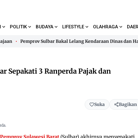
I
POLITIK
BUDAYA
LIFESTYLE
OLAHRAGA
DAE
an
Pemprov Sulbar Bakal Lelang Kendaraan Dinas dan Hapus 
an
Pemprov Sulbar Bakal Lelang Kendaraan Dinas dan Hapus 
r Sepakati 3 Ranperda Pajak dan
Suka
Bagikan
rda.
Pemprov Sulawesi Barat
(Sulbar) akhirnya menyepakati