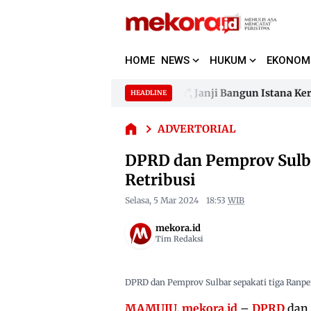
HOME
NEWS
HUKUM
EKONOM
DPRD
dan
rmatan “Sulo Tappidena Balanipa”, Janji Bangun Istana Keraja
HEADLINE
Pemprov
Skip
Sulbar
to
rmatan “Sulo Tappidena Balanipa”, Janji Bangun Istana Keraja
Sepakati
ADVERTORIAL
content
3
DPRD dan Pemprov Sulba
Ranperda
Pajak dan
Retribusi
Retribusi
Selasa, 5 Mar 2024
18:53
WIB
mekora.id
Tim Redaksi
DPRD dan Pemprov Sulbar sepakati tiga Ranpe
MAMUJU, mekora.id
–
DPRD
dan