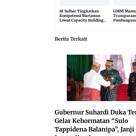
BI Sulbar Tingkatkan
GMNI Mamuj
Kompetensi Wartawan
Transparans
Lewat Capacity Building
Pembanguna
2026
Rakyat, Mint
Material Di
Berita Terkait
Gubernur Suhardi Duka Te
Gelar Kehormatan “Sulo
Tappidena Balanipa”, Janj