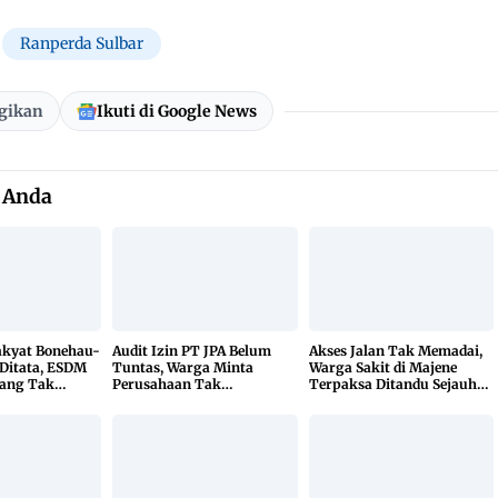
Ranperda Sulbar
gikan
Ikuti di Google News
 Anda
kyat Bonehau-
Audit Izin PT JPA Belum
Akses Jalan Tak Memadai,
Ditata, ESDM
Tuntas, Warga Minta
Warga Sakit di Majene
ang Tak
Perusahaan Tak
Terpaksa Ditandu Sejauh
hak Luar
Beraktivitas
10 Kilometer