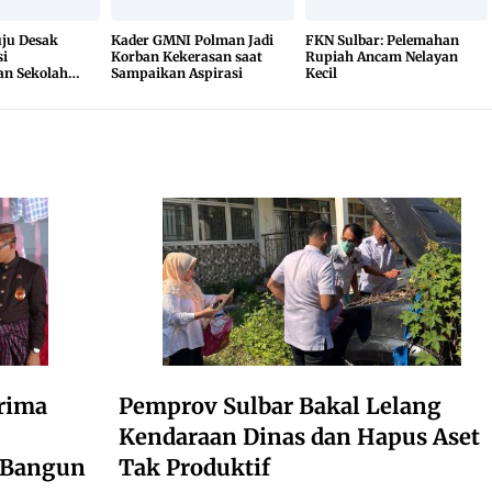
u Desak
Kader GMNI Polman Jadi
FKN Sulbar: Pelemahan
i
Korban Kekerasan saat
Rupiah Ancam Nelayan
n Sekolah
Sampaikan Aspirasi
Kecil
a Hasil Uji
buka
rima
Pemprov Sulbar Bakal Lelang
Kendaraan Dinas dan Hapus Aset
i Bangun
Tak Produktif