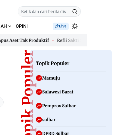
RAH
OPINI
Live
Aset Tak Produktif
Refli Sakti Sanjaya Terpilh Pimpim WAL
Aset Tak Produktif
Topik Populer
Refli Sakti Sanjaya Terpilh Pimpim WAL
Topik Populer
Mamuju
Sulawesi Barat
Pemprov Sulbar
sulbar
DPRD Sulbar