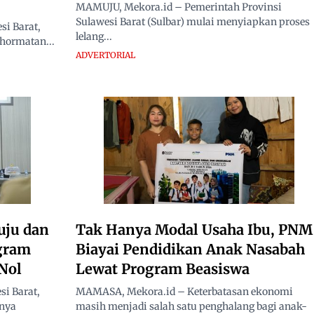
MAMUJU, Mekora.id – Pemerintah Provinsi
Sulawesi Barat (Sulbar) mulai menyiapkan proses
i Barat,
lelang...
hormatan...
ADVERTORIAL
uju dan
Tak Hanya Modal Usaha Ibu, PNM
ogram
Biayai Pendidikan Anak Nasabah
Nol
Lewat Program Beasiswa
i Barat,
MAMASA, Mekora.id – Keterbatasan ekonomi
nnya
masih menjadi salah satu penghalang bagi anak-