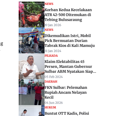
NEWS
Korban Kedua Kecelakaan
ATR 42-500 Ditemukan di
Tebing Bulusaraung
19 Jan 2026
NEWS
Dikemudikan Istri, Mobil
Pick Bermuatan Durian
ng
Tabrak Kios di Kali Mamuju
-
31 Jan 2024
PILKADA
Klaim Elektabilitas 45
Persen, Mantan Gubernur
Sulbar ABM Nyatakan Siap
Maju Pilgub
05 Feb 2024
DAERAH
FKN Sulbar: Pelemahan
Rupiah Ancam Nelayan
Kecil
04 Jun 2026
HUKUM
Buntut OTT Kadis, Polisi