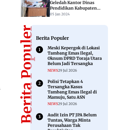
Geledah Kantor Dinas
Pendidikan Kabupaten
Mamuju
05 Jan 2024
Berita Populer
Berita Populer
Meski Kepergok di Lokasi
Tambang Emas Ilegal,
Oknum DPRD Toraja Utara
Belum Jadi Tersangka
NEWS
29 Jul 2026
Polisi Tetapkan 4
Tersangka Kasus
n
Tambang Emas Ilegal di
Mamuju, Satu ASN
NEWS
29 Jul 2026
Audit Izin PT JPA Belum
Tuntas, Warga Minta
Perusahaan Tak