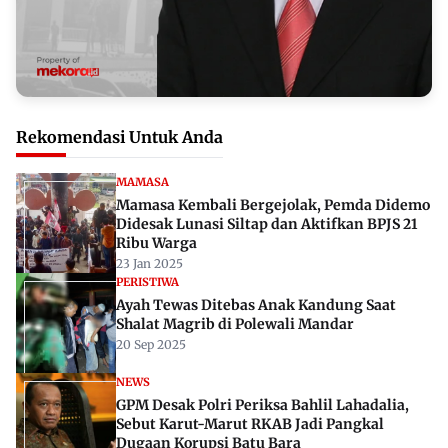
Rekomendasi Untuk Anda
MAMASA
Mamasa Kembali Bergejolak, Pemda Didemo
Didesak Lunasi Siltap dan Aktifkan BPJS 21
Ribu Warga
23 Jan 2025
PERISTIWA
Ayah Tewas Ditebas Anak Kandung Saat
Shalat Magrib di Polewali Mandar
20 Sep 2025
NEWS
GPM Desak Polri Periksa Bahlil Lahadalia,
Sebut Karut-Marut RKAB Jadi Pangkal
Dugaan Korupsi Batu Bara