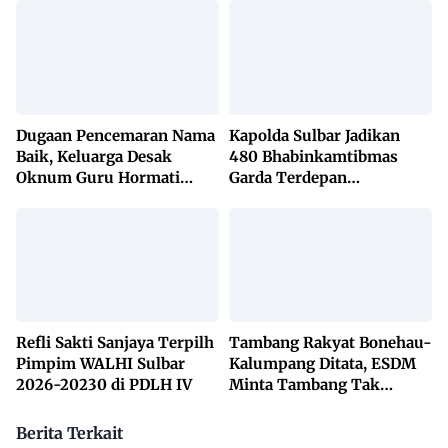
Dugaan Pencemaran Nama
Kapolda Sulbar Jadikan
Baik, Keluarga Desak
480 Bhabinkamtibmas
Oknum Guru Hormati
Garda Terdepan
Lembaga Adat Bonehau
Penanggulangan TBC
Lewat KETUK DOORS di
650 Desa
Refli Sakti Sanjaya Terpilh
Tambang Rakyat Bonehau-
Pimpim WALHI Sulbar
Kalumpang Ditata, ESDM
2026-20230 di PDLH IV
Minta Tambang Tak
Dikuasai Pihak Luar
Berita Terkait