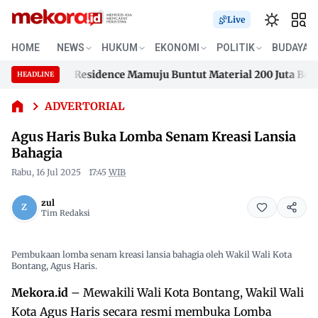
Live
HOME
NEWS
HUKUM
EKONOMI
POLITIK
BUDAYA
Agus
Haris
usengana Residence Mamuju Buntut Material 200 Juta Belum D
HEADLINE
Buka
Skip
Lomba
usengana Residence Mamuju Buntut Material 200 Juta Belum D
to
ADVERTORIAL
Senam
content
Kreasi
Agus Haris Buka Lomba Senam Kreasi Lansia
Lansia
Bahagia
Bahagia
Rabu, 16 Jul 2025
17:45
WIB
zul
Tim Redaksi
Pembukaan lomba senam kreasi lansia bahagia oleh Wakil Wali Kota
Bontang, Agus Haris.
Mekora.id
– Mewakili Wali Kota Bontang, Wakil Wali
Kota Agus Haris secara resmi membuka Lomba