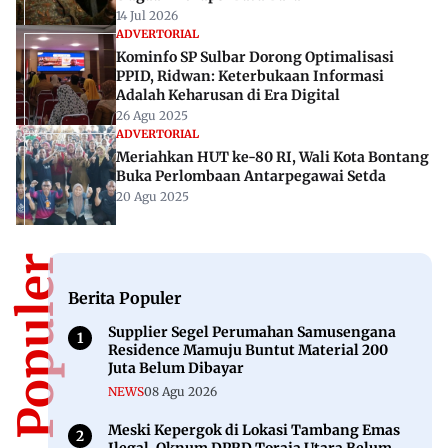
14 Jul 2026
ADVERTORIAL
Kominfo SP Sulbar Dorong Optimalisasi
PPID, Ridwan: Keterbukaan Informasi
Adalah Keharusan di Era Digital
26 Agu 2025
ADVERTORIAL
Meriahkan HUT ke-80 RI, Wali Kota Bontang
Buka Perlombaan Antarpegawai Setda
20 Agu 2025
Berita Populer
Berita Populer
Supplier Segel Perumahan Samusengana
Residence Mamuju Buntut Material 200
Juta Belum Dibayar
NEWS
08 Agu 2026
Meski Kepergok di Lokasi Tambang Emas
Ilegal, Oknum DPRD Toraja Utara Belum