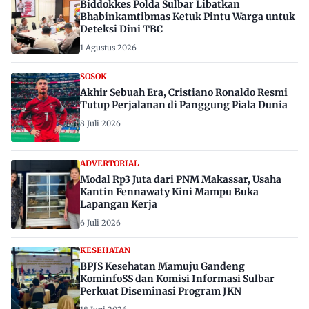
Biddokkes Polda Sulbar Libatkan
Bhabinkamtibmas Ketuk Pintu Warga untuk
Deteksi Dini TBC
1 Agustus 2026
SOSOK
Akhir Sebuah Era, Cristiano Ronaldo Resmi
Tutup Perjalanan di Panggung Piala Dunia
8 Juli 2026
ADVERTORIAL
Modal Rp3 Juta dari PNM Makassar, Usaha
Kantin Fennawaty Kini Mampu Buka
Lapangan Kerja
6 Juli 2026
KESEHATAN
BPJS Kesehatan Mamuju Gandeng
KominfoSS dan Komisi Informasi Sulbar
Perkuat Diseminasi Program JKN