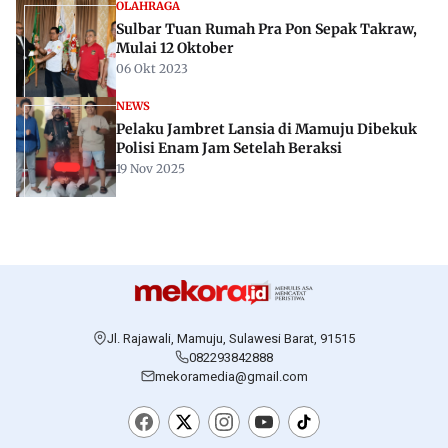
OLAHRAGA
Sulbar Tuan Rumah Pra Pon Sepak Takraw,
Mulai 12 Oktober
06 Okt 2023
NEWS
Pelaku Jambret Lansia di Mamuju Dibekuk
Polisi Enam Jam Setelah Beraksi
19 Nov 2025
Jl. Rajawali, Mamuju, Sulawesi Barat, 91515
082293842888
mekoramedia@gmail.com