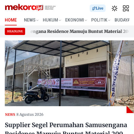
Live
HOME
NEWS
HUKUM
EKONOMI
POLITIK
BUDAYA
han Samusengana Residence Mamuju Buntut Material 200 Juta 
HEADLINE
han Samusengana Residence Mamuju Buntut Material 200 Juta 
Skip
to
content
8 Agustus 2026
NEWS
Supplier Segel Perumahan Samusengana
Residence Mamuju Buntut Material 200