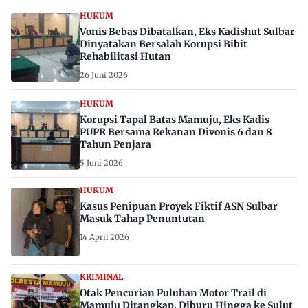
HUKUM
Vonis Bebas Dibatalkan, Eks Kadishut Sulbar
Dinyatakan Bersalah Korupsi Bibit
Rehabilitasi Hutan
26 Juni 2026
HUKUM
Korupsi Tapal Batas Mamuju, Eks Kadis
PUPR Bersama Rekanan Divonis 6 dan 8
Tahun Penjara
5 Juni 2026
HUKUM
Kasus Penipuan Proyek Fiktif ASN Sulbar
Masuk Tahap Penuntutan
14 April 2026
KRIMINAL
Otak Pencurian Puluhan Motor Trail di
Mamuju Ditangkap, Diburu Hingga ke Sulut