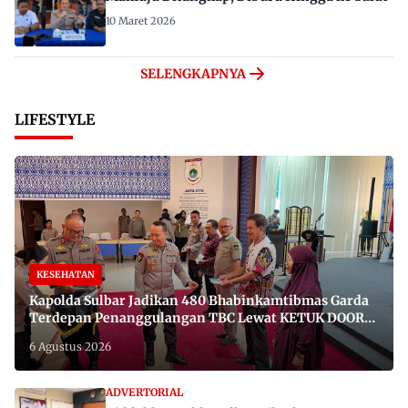
10 Maret 2026
SELENGKAPNYA
LIFESTYLE
KESEHATAN
Kapolda Sulbar Jadikan 480 Bhabinkamtibmas Garda
Terdepan Penanggulangan TBC Lewat KETUK DOORS
di 650 Desa
6 Agustus 2026
ADVERTORIAL