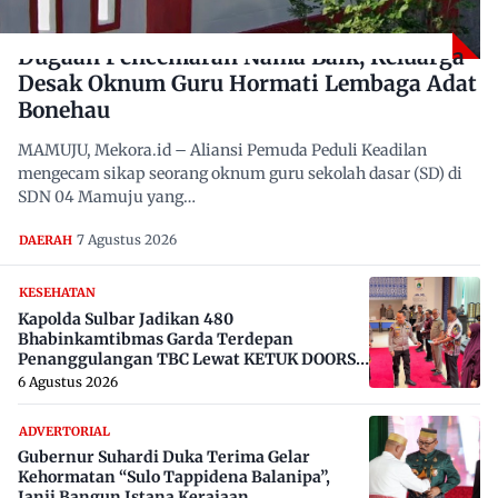
Dugaan Pencemaran Nama Baik, Keluarga
Desak Oknum Guru Hormati Lembaga Adat
Bonehau
MAMUJU, Mekora.id – Aliansi Pemuda Peduli Keadilan
mengecam sikap seorang oknum guru sekolah dasar (SD) di
SDN 04 Mamuju yang…
7 Agustus 2026
DAERAH
KESEHATAN
Kapolda Sulbar Jadikan 480
Bhabinkamtibmas Garda Terdepan
Penanggulangan TBC Lewat KETUK DOORS
di 650 Desa
6 Agustus 2026
ADVERTORIAL
Gubernur Suhardi Duka Terima Gelar
Kehormatan “Sulo Tappidena Balanipa”,
Janji Bangun Istana Kerajaan