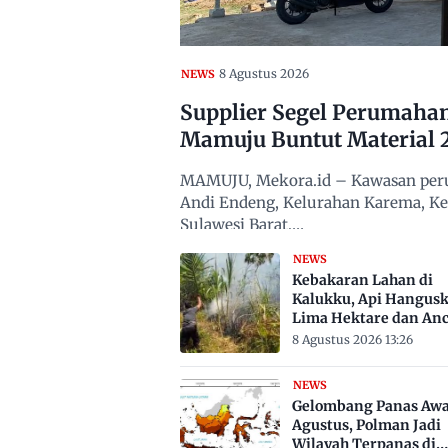
8 Agustus 2026
NEWS
Supplier Segel Perumaha
Mamuju Buntut Material 
MAMUJU, Mekora.id – Kawasan peru
Andi Endeng, Kelurahan Karema, 
Sulawesi Barat,…
NEWS
Kebakaran Lahan di
Kalukku, Api Hangus
Lima Hektare dan An
Permukiman
8 Agustus 2026 13:26
NEWS
Gelombang Panas Awa
Agustus, Polman Jadi
Wilayah Terpanas di