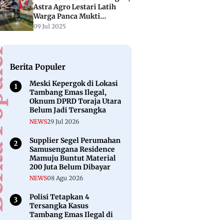
Astra Agro Lestari Latih
Warga Panca Mukti
Donggala dengan Budidaya
09 Jul 2025
Ikan Lele
puler
Berita Populer
Meski Kepergok di Lokasi
Tambang Emas Ilegal,
Oknum DPRD Toraja Utara
Belum Jadi Tersangka
NEWS
29 Jul 2026
Supplier Segel Perumahan
Samusengana Residence
Mamuju Buntut Material
200 Juta Belum Dibayar
NEWS
08 Agu 2026
Polisi Tetapkan 4
Tersangka Kasus
Tambang Emas Ilegal di