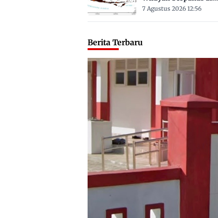
Sulbar Suhu Lebih Dar
7 Agustus 2026 12:56
Derajat Celsius
Berita Terbaru