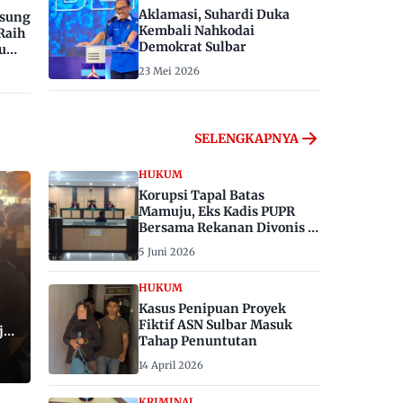
Aklamasi, Suhardi Duka
gsung
Kembali Nahkodai
Raih
Demokrat Sulbar
u
23 Mei 2026
SELENGKAPNYA
HUKUM
Korupsi Tapal Batas
Mamuju, Eks Kadis PUPR
Bersama Rekanan Divonis 6
dan 8 Tahun Penjara
5 Juni 2026
HUKUM
Kasus Penipuan Proyek
Fiktif ASN Sulbar Masuk
ju,
Tahap Penuntutan
14 April 2026
KRIMINAL