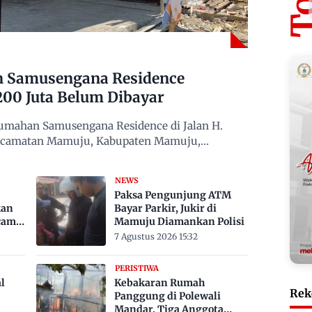
n Samusengana Residence
200 Juta Belum Dibayar
mahan Samusengana Residence di Jalan H.
Kecamatan Mamuju, Kabupaten Mamuju,
NEWS
Paksa Pengunjung ATM
kan
Bayar Parkir, Jukir di
cam
Mamuju Diamankan Polisi
7 Agustus 2026 15:32
PERISTIWA
l
Kebakaran Rumah
Rek
Panggung di Polewali
Mandar, Tiga Anggota