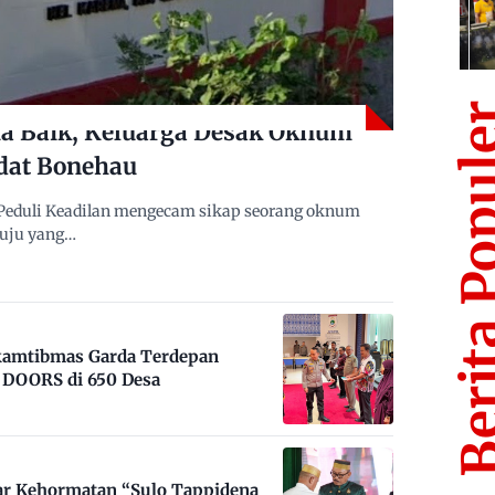
Berita Po
 Baik, Keluarga Desak Oknum
dat Bonehau
Peduli Keadilan mengecam sikap seorang oknum
muju yang…
nkamtibmas Garda Terdepan
DOORS di 650 Desa
ar Kehormatan “Sulo Tappidena