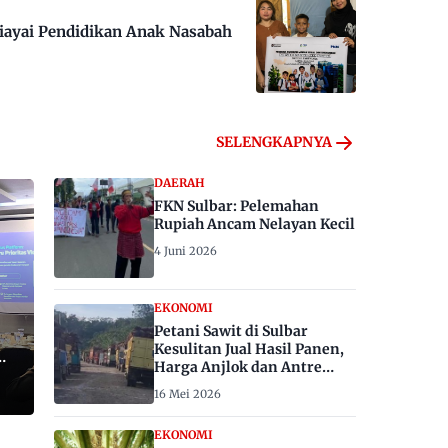
iayai Pendidikan Anak Nasabah
SELENGKAPNYA
DAERAH
FKN Sulbar: Pelemahan
Rupiah Ancam Nelayan Kecil
4 Juni 2026
EKONOMI
Petani Sawit di Sulbar
Kesulitan Jual Hasil Panen,
Harga Anjlok dan Antre
Berhari-hari
16 Mei 2026
EKONOMI