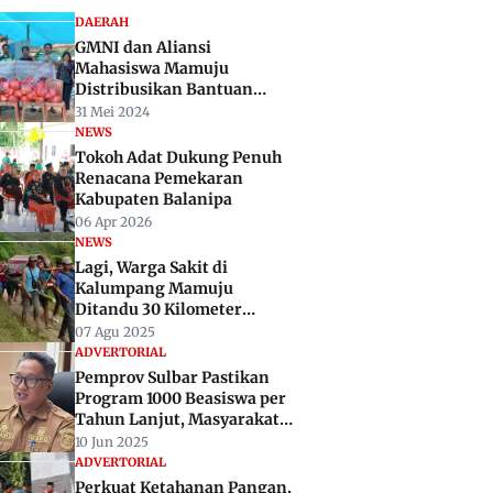
DAERAH
GMNI dan Aliansi
Mahasiswa Mamuju
Distribusikan Bantuan
Untuk Korban Tanah
31 Mei 2024
Longsor di Mamasa
NEWS
Tokoh Adat Dukung Penuh
Renacana Pemekaran
Kabupaten Balanipa
06 Apr 2026
NEWS
Lagi, Warga Sakit di
Kalumpang Mamuju
Ditandu 30 Kilometer
Karena Akses Jalan Rusak
07 Agu 2025
ADVERTORIAL
Pemprov Sulbar Pastikan
Program 1000 Beasiswa per
Tahun Lanjut, Masyarakat
Diminta Tak Ragu Daftar
10 Jun 2025
ADVERTORIAL
Perkuat Ketahanan Pangan,