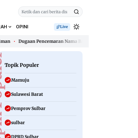
RAH
OPINI
Live
Dugaan Pencemaran Nama Baik, Keluarga Desak Oknum Gur
Dugaan Pencemaran Nama Baik, Keluarga Desak Oknum Gur
uler
Topik Populer
Mamuju
Sulawesi Barat
Pemprov Sulbar
sulbar
DPRD Sulbar