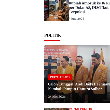
Rupiah Ambruk ke 18 R
per Dolar AS, IHSG Ikut
Terpukul
4 Juni 2026
POLITIK
PARTAI POLITIK
Calon Tunggal, Andi Dody Hermaw
Kembali Pimpin Hanura Sulbar
24 Mei 2026
PARTAI POLITIK