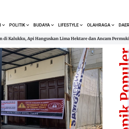
I
POLITIK
BUDAYA
LIFESTYLE
OLAHRAGA
DAE
alukku, Api Hanguskan Lima Hektare dan Ancam Permukiman
alukku, Api Hanguskan Lima Hektare dan Ancam Permukiman
Topik Pop