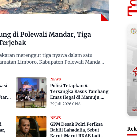
g di Polewali Mandar, Tiga
Terjebak
karan merenggut tiga nyawa dalam satu
camatan Limboro, Kabupaten Polewali Mandar,
NEWS
kasi
Polisi Tetapkan 4
,
Tersangka Kasus Tambang
tara
Emas Ilegal di Mamuju,
Satu ASN
29 Juli 2026 01:18
NEWS
i
GPM Desak Polri Periksa
Rek
ar,
Bahlil Lahadalia, Sebut
Karut-Marut RKAB Jadi