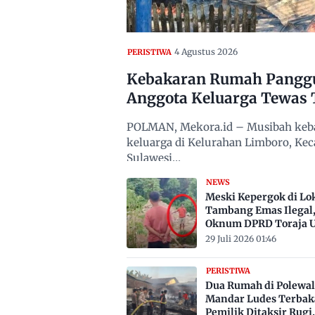
4 Agustus 2026
PERISTIWA
Kebakaran Rumah Panggun
Anggota Keluarga Tewas 
POLMAN, Mekora.id – Musibah keba
keluarga di Kelurahan Limboro, Ke
Sulawesi…
NEWS
Meski Kepergok di Lo
Tambang Emas Ilegal
Oknum DPRD Toraja U
Belum Jadi Tersangka
29 Juli 2026 01:46
PERISTIWA
Dua Rumah di Polewal
Mandar Ludes Terbak
Pemilik Ditaksir Rugi