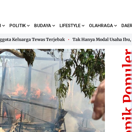
I
POLITIK
BUDAYA
LIFESTYLE
OLAHRAGA
DAE
Keluarga Tewas Terjebak
Tak Hanya Modal Usaha Ibu, PNM 
Keluarga Tewas Terjebak
Tak Hanya Modal Usaha Ibu, PNM 
Topik Pop