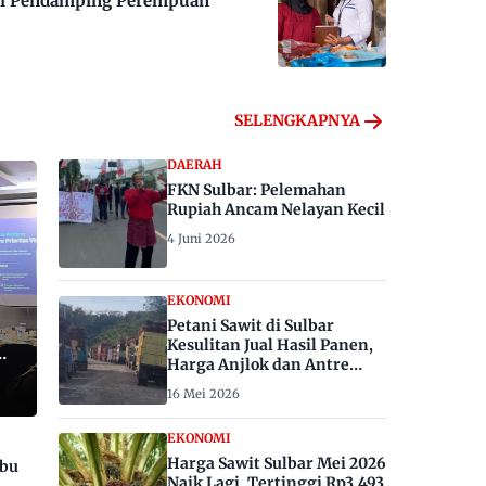
 Jadi Pendamping Perempuan
SELENGKAPNYA
DAERAH
FKN Sulbar: Pelemahan
Rupiah Ancam Nelayan Kecil
4 Juni 2026
EKONOMI
Petani Sawit di Sulbar
Kesulitan Jual Hasil Panen,
Harga Anjlok dan Antre
Berhari-hari
16 Mei 2026
EKONOMI
Harga Sawit Sulbar Mei 2026
ibu
Naik Lagi, Tertinggi Rp3.493