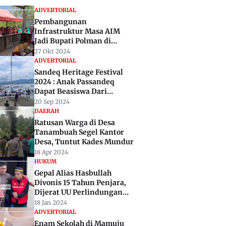
ADVERTORIAL
Pembangunan
Infrastruktur Masa AIM
Jadi Bupati Polman di
Apresiasi
27 Okt 2024
ADVERTORIAL
Sandeq Heritage Festival
2024 : Anak Passandeq
Dapat Beasiswa Dari
Pemprov Sulbar
20 Sep 2024
DAERAH
Ratusan Warga di Desa
Tanambuah Segel Kantor
Desa, Tuntut Kades Mundur
18 Apr 2024
HUKUM
Gepal Alias Hasbullah
Divonis 15 Tahun Penjara,
Dijerat UU Perlindungan
Anak
18 Jan 2024
ADVERTORIAL
Enam Sekolah di Mamuju