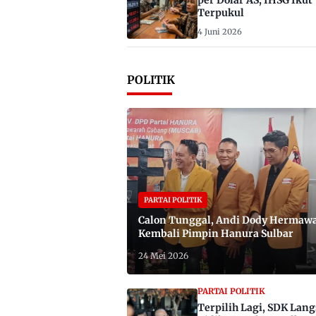
per Dolar AS, IHSG Ikut
Terpukul
4 Juni 2026
POLITIK
PARTAI POLITIK
Calon Tunggal, Andi Dody Hermaw
Kembali Pimpin Hanura Sulbar
24 Mei 2026
PARTAI POLITIK
Terpilih Lagi, SDK Lan