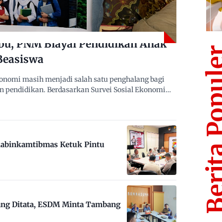
bu, PNM Biayai Pendidikan Anak
Berita Po
Beasiswa
nomi masih menjadi salah satu penghalang bagi
n pendidikan. Berdasarkan Survei Sosial Ekonomi…
habinkamtibmas Ketuk Pintu
ng Ditata, ESDM Minta Tambang