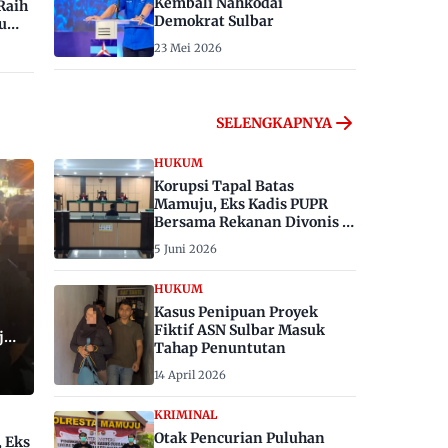
Kembali Nahkodai
Raih
Demokrat Sulbar
u
23 Mei 2026
SELENGKAPNYA
HUKUM
Korupsi Tapal Batas
Mamuju, Eks Kadis PUPR
Bersama Rekanan Divonis 6
dan 8 Tahun Penjara
5 Juni 2026
HUKUM
Kasus Penipuan Proyek
Fiktif ASN Sulbar Masuk
ju,
Tahap Penuntutan
14 April 2026
KRIMINAL
Otak Pencurian Puluhan
, Eks